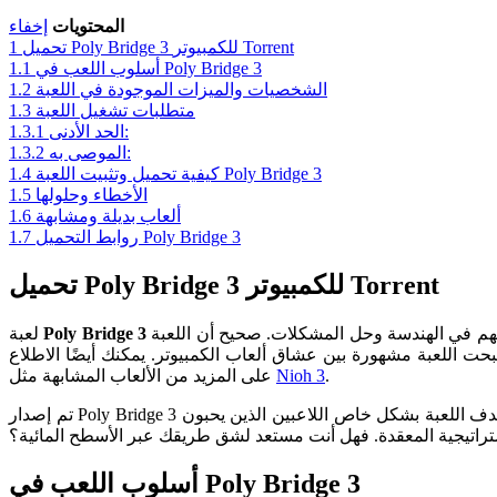
المحتويات
إخفاء
تحميل Poly Bridge 3 للكمبيوتر Torrent
1
أسلوب اللعب في Poly Bridge 3
1.1
الشخصيات والميزات الموجودة في اللعبة
1.2
متطلبات تشغيل اللعبة
1.3
الحد الأدنى:
1.3.1
الموصى به:
1.3.2
كيفية تحميل وتثبيت اللعبة Poly Bridge 3
1.4
الأخطاء وحلولها
1.5
ألعاب بديلة ومشابهة
1.6
روابط التحميل Poly Bridge 3
1.7
تحميل Poly Bridge 3 للكمبيوتر Torrent
تعتبر واحدة من الألعاب المميزة في فئة ألعاب الألغاز. اللعبة تأخذ اللاعبين في رحلة لتصميم وبناء الجسور، مما يتطلب منهم استخدام مهاراتهم في الهندسة وحل المشكلات. صحيح أن اللعبة
Poly Bridge 3
لعبة
ت اللعبة مشهورة بين عشاق ألعاب الكمبيوتر. يمكنك أيضًا الاطلاع
.
Nioh 3
على المزيد من الألعاب المشابهة مثل
تم إصدار Poly Bridge 3 في 30 مايو 2023، وهي تعتبر الجزء الثالث من السلسلة التي تحظى بشعبية كبيرة. اللعبة موجهة لعشاق الفنون الهندسية وصنع الآلات. تستهدف اللعبة بشكل خاص اللاعبين الذين يحبون
ستراتيجية المعقدة. فهل أنت مستعد لشق طريقك عبر الأسطح المائية؟
أسلوب اللعب في Poly Bridge 3