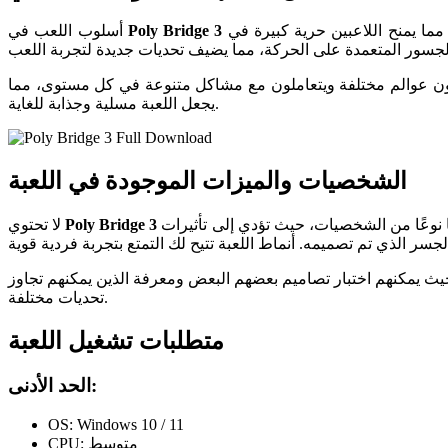
يعتمد على تصميم جسور لتوصيل المركبات من نقطة إلى أخرى. اللعبة تقدم مجموعة متنوعة من المواد والهياكل التي يمكنك استخدامها، مما يمنح اللاعبين حرية كبيرة في
Poly Bridge 3
أسلوب اللعب في
شفون عوالم مختلفة ويتعاملون مع مشاكل متنوعة في كل مستوى، مما
يجعل اللعبة مسلية وجذابة للغاية.
الشخصيات والميزات الموجودة في اللعبة
على شخصيات تقليدية كما في الألعاب السابقة، بل تركز بشكل أكبر على التجربة ككل. ولكن يمكنك أن تعتبر المركبات والمركبات التي تنقلها نوعًا من الشخصيات، حيث تؤدي إلى تأثيرات
Poly Bridge 3
لا تحتوي
حيث يمكنهم اختبار تصاميم بعضهم البعض ومعرفة الذين يمكنهم تجاوز
تحديات مختلفة.
متطلبات تشغيل اللعبة
الحد الأدنى:
OS: Windows 10 / 11
CPU: متوسط