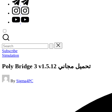
t.me
instagram.com
youtube.com
Search
for:
Subscribe
Posted
Simulation
in
Poly Bridge 3 v1.5.12 تحميل مجاني
Posted
By
Sigma4PC
by