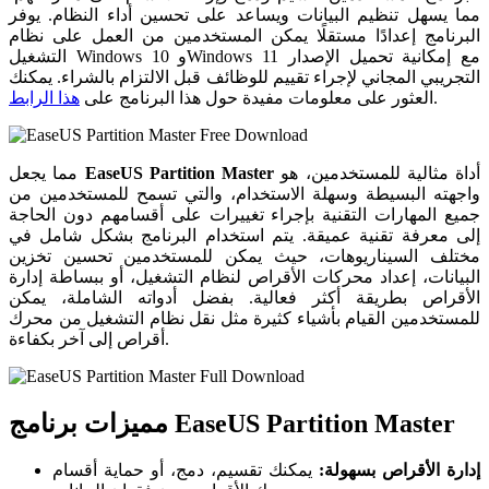
مما يسهل تنظيم البيانات ويساعد على تحسين أداء النظام. يوفر
البرنامج إعدادًا مستقلًا يمكن المستخدمين من العمل على نظام
التشغيل Windows 10 وWindows 11 مع إمكانية تحميل الإصدار
التجريبي المجاني لإجراء تقييم للوظائف قبل الالتزام بالشراء. يمكنك
.
العثور على معلومات مفيدة حول هذا البرنامج على
هذا الرابط
أداة مثالية للمستخدمين، هو
EaseUS Partition Master
مما يجعل
واجهته البسيطة وسهلة الاستخدام، والتي تسمح للمستخدمين من
جميع المهارات التقنية بإجراء تغييرات على أقسامهم دون الحاجة
إلى معرفة تقنية عميقة. يتم استخدام البرنامج بشكل شامل في
مختلف السيناريوهات، حيث يمكن للمستخدمين تحسين تخزين
البيانات، إعداد محركات الأقراص لنظام التشغيل، أو ببساطة إدارة
الأقراص بطريقة أكثر فعالية. بفضل أدواته الشاملة، يمكن
للمستخدمين القيام بأشياء كثيرة مثل نقل نظام التشغيل من محرك
أقراص إلى آخر بكفاءة.
مميزات برنامج EaseUS Partition Master
إدارة الأقراص بسهولة:
يمكنك تقسيم، دمج، أو حماية أقسام