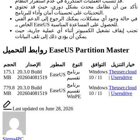
قد تتسبب العمليات المتكررة في عدم استقرار النظام.
تأكد من أن نظامك محدث بشكل دوري، حيث قد تحتوي
التحديثات على تحسينات أمان وأداء للبرنامج.
في حالة وجود أي مشكلات، يمكنك الرجوع إلى الدعم الفني
الخاص بـ EaseUS للحصول على المساعدة المناسبة.
تجنب إيقاف تشغيل الكمبيوتر أثناء أي عملية جارية، حيث
يمكن أن يؤدي ذلك إلى تلف البيانات.
روابط التحميل EaseUS Partition Master
خيار التنزيل
التوافق
النوع
المطور
الإصدار
الحجم
Theuser.cloud
Windows
برنامج
20.3.0 Build
175.1
EaseUS
MB
202604081519
10 / 11
|
Usersdrive
تقسيم
برنامج
779.8
20.3.0 Build
Windows
Theuser.cloud
EaseUS
تقسيم
MB
202604081519
10 / 11
|
Usersdrive
WinPE
Last updated on June 28, 2026
Sigma4PC