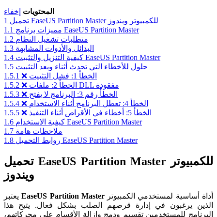
المحتويات
إخفاء
تحميل EaseUS Partition Master للكمبيوتر ويندوز
1
مميزات برنامج EaseUS Partition Master
1.1
متطلبات تشغيل النظام
1.2
البدائل والأدوات المشابهة
1.3
كيفية التنزيل والتثبيت EaseUS Partition Master
1.4
حلول للأخطاء التي تحدث أثناء وبعد التثبيت
1.5
❌ الخطأ 1: فشل التثبيت
1.5.1
❌ الخطأ 2: ملفات DLL مفقودة
1.5.2
❌ الخطأ رقم 3: البرنامج لا يفتح
1.5.3
❌ الخطأ 4: تعطل البرنامج أثناء الاستخدام
1.5.4
❌ الخطأ 5: أخطاء في الأقراص أثناء التنفيذ
1.5.5
كيفية الاستخدام EaseUS Partition Master
1.6
ملاحظات هامة
1.7
روابط التحميل EaseUS Partition Master
1.8
تحميل EaseUS Partition Master للكمبيوتر
ويندوز
أداة أساسية لمستخدمي الكمبيوتر
EaseUS Partition Master
يعتبر
الذين يرغبون في إدارة قرصهم الصلب بشكل فعال. يتيح هذا
البرنامج للمستخدمين تقسيم ودمج وإزالة الأقسام على محركاتهم،