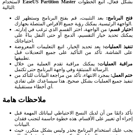
بشكل فعال، اتبع الخطوات
EaseUS Partition Master
لاستخدام
التالية:
فتح البرنامج:
بعد التثبيت، قم بفتح البرنامج وستظهر لك
الواجهة الرئيسية. يمكنك رؤية جميع الأقراص المتصلة بجهازك.
اختيار قسم:
من الواجهة، اختر القسم الذي ترغب في إدارته.
يمكنك تحديد خيار التقسيم، الدمج أو حتى النقل بناءً على
احتياجاتك.
تنفيذ العمليات:
بعد تحديد الخيار، اتبع التعليمات المعروضة
على الشاشة. تأكد من التأكيد على جميع التعديلات قبل
تطبيقها.
مراقبة العمليات:
يمكنك مراقبة تقدم العملية من خلال
الرسالة المنبثقة وفي واجهة البرنامج حتى تكتمل.
ختم العمل:
بمجرد الانتهاء، تأكد من مراجعة البيانات للتأكد من
تنفيذ جميع العمليات بشكل صحيح. هذا سيساعدك على تفادي
أي أخطاء مستقبلية.
ملاحظات هامة
تأكد دائمًا من أن لديك النسخ الاحتياطي لبياناتك المهمة قبل
إجراء أي تغيير على الأقسام. هذه خطوة حاسمة لتجنب فقدان
البيانات.
يجب عليك استخدام البرنامج بحذر وليس بشكل متكرر، حيث