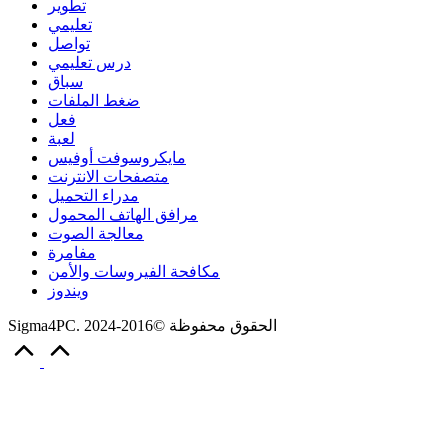
تطوير
تعليمي
تواصل
درس تعليمي
سباق
ضغط الملفات
فعل
لعبة
مايكروسوفت أوفيس
متصفحات الانترنت
مدراء التحميل
مرافق الهاتف المحمول
معالجة الصوت
مفامرة
مكافحة الفيروسات والأمن
ويندوز
Sigma4PC. الحقوق محفوظة ©2016-2024
Scroll
to
Top