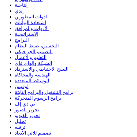
إنتاجية
إندي
ادوات المطورين
استعادة البيانات
الأدوات والمرافق
الاستراتيجية
البرامج
التحسين، ضبط النظام
التصميم الجرافيكي
التعليم والأعمال
الشبكة والواي فاي
النسخ الاحتياطي والاسترداد
الهندسة والمحاكاة
الوسائط المتعددة
اوفيس
برامج التشغيل والبرامج الثابتة
برامج الرسوم المتحركة
بي دي إف
تحرير الصور
تحرير الفيديو
تحليل
ترفيه
تصميم ثلاثي الأبعاد