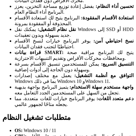
محرك الأقراص دون فقدان البيانات.
تحسين أداء النظام:
بفضل إعادة توزيع مساحة التخزين، يعزز
البرنامج أداء النظام العام.
استعادة الأقسام المفقودة:
البرنامج يتيح لك استعادة الأقسام
المحذوفة أو المفقودة بمرونة.
نقل نظام التشغيل:
يمكنك نقل Windows إلى SSD أو HDD
جديد بسهولة وبدون تعقيدات.
نسخ احتياطي آمن:
يوفر البرنامج خيارات لنسخ الأقسام
احتياطيًا لتجنب فقدان البيانات.
يتيح لك البرنامج مراقبة صحة
قراءة بيانات SMART:
ومحافظات محركات الأقراص وتقديم التنبيهات الاحترازية.
التنسيق السريع:
يمكن للمستخدمين تنسيق الأقسام بسرعة
وسهولة دون الحاجة إلى أدوات إضافية.
التوافق مع أنظمة التشغيل:
يعمل مع مختلف إصدارات
Windows بما في ذلك Windows 10 وWindows 11.
واجهة مستخدم سهلة الاستخدام:
يتميز البرنامج بواجهة بديهية
تجعل من السهل على المستخدمين الجدد التعامل معه.
دعم متعدد اللغات:
يوفر البرنامج خيارات للغات متعددة، مما
يجعله متاحًا لجمهور عالمي.
متطلبات تشغيل النظام
OS:
Windows 10 / 11