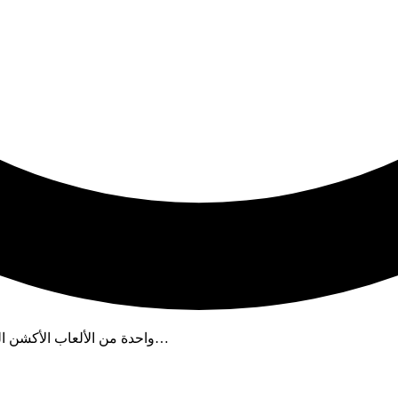
تحميل Blood High للكمبيوتر Torrent تعد لعبة Blood High واحدة من الألعاب الأكشن المثيرة التي…