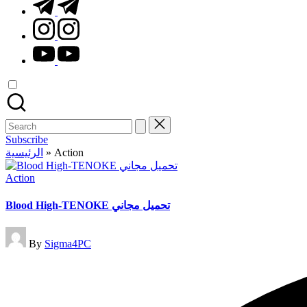
t.me
instagram.com
youtube.com
Search
for:
Subscribe
الرئيسية
»
Action
Posted
Action
in
Blood High-TENOKE تحميل مجاني
Posted
By
Sigma4PC
by