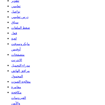
تطوير
تعليمي
تواصل
درس تعليمي
سباق
ضغط الملفات
فعل
لعبة
مايكروسوفت
أوفيس
متصفحات
الانترنت
مدراء التحميل
مرافق الهاتف
المحمول
معالجة الصوت
مفامرة
مكافحة
الفيروسات
والأمن