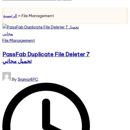
for:
Subscribe
الرئيسية
»
File Management
Posted
File Management
in
PassFab Duplicate File Deleter 7
تحميل مجاني
Posted
By
Sigma4PC
by