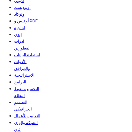
أدوبي
أوتوديسك
أوتوكاد
أوفيس و PDF
إنتاجية
إندي
ادوات
المطورين
استعادة البيانات
الأدوات
والمرافق
الاستراتيجية
البرامج
التحسين، ضبط
النظام
التصميم
الجرافيكي
التعليم والأعمال
الشبكة والواي
فاي