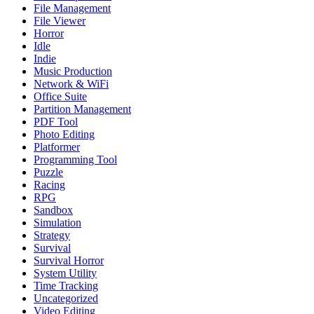
File Management
File Viewer
Horror
Idle
Indie
Music Production
Network & WiFi
Office Suite
Partition Management
PDF Tool
Photo Editing
Platformer
Programming Tool
Puzzle
Racing
RPG
Sandbox
Simulation
Strategy
Survival
Survival Horror
System Utility
Time Tracking
Uncategorized
Video Editing