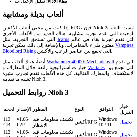
بطء الأداء:
تقليل الإعدادات
ألعاب بديلة ومشابهة
ليست اللعبة
Nioh 3
إذا كنت من محبي ألعاب الأكشن RPG، فإن
الوحيدة التي تقدم تجربة مشابهة. هناك العديد من الألعاب الأخرى
التي تقدم تجربة بقاء في عالم
Icarus
التي تستحق التجربة، مثل
Vampires:
مفتوح مليء بالمغامرات. وبالإضافة إلى ذلك، يمكن تجربة
التي تجمع بين عناصر الرعب والأكشن.
Bloodlord Rising
التي تقدم
Warhammer 40000: Mechanicus II
أيضاً، هناك ألعاب مثل
التي تجمع بين
Wartales
خيارات استراتيجية رائعة خلال المعارك، و
الاستكشاف والمعارك القتالية. كل هذه الألعاب تقدم تجارب مثيرة
تشبه ما تقدمه Nioh 3.
روابط التحميل Nioh 3
خيار
التوافق
النوع
المطور
الإصدار
الحجم
التنزيل
Windows
تكشف معلومات قيد
v1.06-
113
تحميل
أكشن/RPG
GB
P2P
10 / 11
الانتظار
Windows
تكشف معلومات قيد
v1.06-
113
تحميل
أكشن/RPG