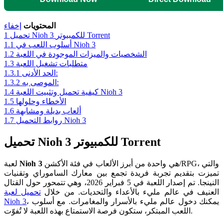
المحتويات
إخفاء
تحميل Nioh 3 للكمبيوتر Torrent
1
أسلوب اللعب في Nioh 3
1.1
الشخصيات والميزات الموجودة في اللعبة
1.2
متطلبات تشغيل اللعبة
1.3
الحد الأدنى:
1.3.1
الموصى به:
1.3.2
كيفية تحميل وتثبيت اللعبة Nioh 3
1.4
الأخطاء وحلولها
1.5
ألعاب بديلة ومشابهة
1.6
روابط التحميل Nioh 3
1.7
تحميل Nioh 3 للكمبيوتر Torrent
هي واحدة من أبرز الألعاب في فئة الأكشن/RPG، والتي
Nioh 3
لعبة
تميزت بتقديم تجربة فريدة تجمع بين معارك الساموراي وتقنيات
النينجا. تم إصدار اللعبة في 5 فبراير 2026، وهي تتمحور حول القتال
العنيف في عالم مليء بالأعداء والتحديات. من خلال
تحميل لعبة
، يمكنك دخول عالم مليء بالأسرار والمغامرات. مع أسلوب
Nioh 3
اللعب المبتكر، ستكون فرصة الاستمتاع بهذه اللعبة لا تُفوّت.