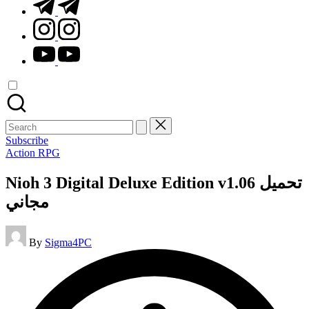
t.me
instagram.com
youtube.com
Search
for:
Subscribe
Posted
Action RPG
in
Nioh 3 Digital Deluxe Edition v1.06 تحميل
مجاني
Posted
By
Sigma4PC
by