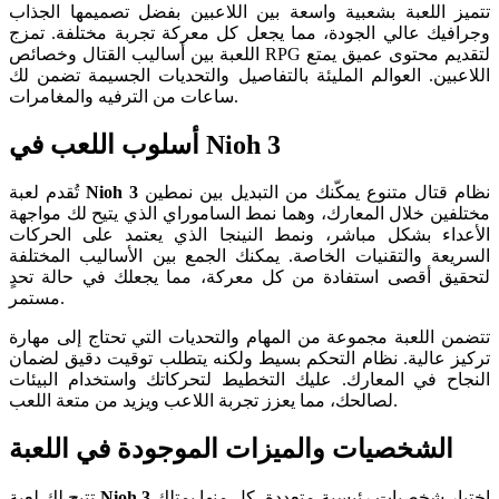
تتميز اللعبة بشعبية واسعة بين اللاعبين بفضل تصميمها الجذاب
وجرافيك عالي الجودة، مما يجعل كل معركة تجربة مختلفة. تمزج
اللعبة بين أساليب القتال وخصائص RPG لتقديم محتوى عميق يمتع
اللاعبين. العوالم المليئة بالتفاصيل والتحديات الجسيمة تضمن لك
ساعات من الترفيه والمغامرات.
أسلوب اللعب في Nioh 3
نظام قتال متنوع يمكّنك من التبديل بين نمطين
Nioh 3
تُقدم لعبة
مختلفين خلال المعارك، وهما نمط الساموراي الذي يتيح لك مواجهة
الأعداء بشكل مباشر، ونمط النينجا الذي يعتمد على الحركات
السريعة والتقنيات الخاصة. يمكنك الجمع بين الأساليب المختلفة
لتحقيق أقصى استفادة من كل معركة، مما يجعلك في حالة تحدٍ
مستمر.
تتضمن اللعبة مجموعة من المهام والتحديات التي تحتاج إلى مهارة
تركيز عالية. نظام التحكم بسيط ولكنه يتطلب توقيت دقيق لضمان
النجاح في المعارك. عليك التخطيط لتحركاتك واستخدام البيئات
لصالحك، مما يعزز تجربة اللاعب ويزيد من متعة اللعب.
الشخصيات والميزات الموجودة في اللعبة
اختيار شخصيات رئيسية متعددة، كل منها يمتلك
Nioh 3
تتيح لك لعبة