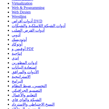
Virtualization
Web & Programming
Web Design
Wrestling
أدوات أقراص DVD
أدوات الشبكة اللاسلكية والشبكات
أدوات القرص الصلب
أدوبي
أوتوديسك
أوتوكاد
أوفيس و PDF
إنتاجية
إندي
ادوات المطورين
استعادة البيانات
الأدوات والمرافق
الاستراتيجية
البرامج
التحسين، ضبط النظام
التصميم الجرافيكي
التعليم والأعمال
الشبكة والواي فاي
النسخ الاحتياطي والاسترداد
الهندسة والمحاكاة