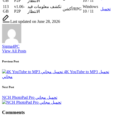
GB
P2P
10 / 11
الانتظار
Windows
تكشف معلومات قيد
v1.06-
113
تحميل
أكشن/RPG
GB
P2P
10 / 11
الانتظار
Last updated on June 28, 2026
Sigma4PC
View All Posts
Post
Previous Post
navigation
4K YouTube to MP3 تحميل
مجاني
Next Post
NCH PhotoPad Pro تحميل مجاني
Comments