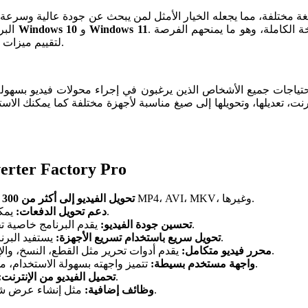
. يمكن للمستخدمين تجربة النسخة التجريبية المجانية قبل شراء النسخة الكاملة، وهو ما يمنحهم الفرصة
Windows 11
و
Windows 10
البرنامج إعدادًا مباشرًا على الكمبيوتر ويعمل بشكل مستقل على أنظمة
.
لتقييم ميزات 
ات جميع الأشخاص الذين يرغبون في إجراء محولات فيديو بسهولة وسرعة. سواء كنت مستخد
، تعديلها، وتحويلها إلى صيغ مناسبة لأجهزة مختلفة كما يمكنك الاستفاد
مميزات برنامج ory Pro
يتيح لك البرنامج تحويل الفيديوهات إلى صيغ متعددة مثل MP4، AVI، MKV، وغيرها.
تحويل الفيديو إلى أكثر من 300 صيغة:
يمكنك تحويل عدة فيديوهات في وقت واحد، ما يوفر الوقت والجهد.
دعم تحويل الدفعات:
يقدم البرنامج خاصية تحسين الجودة، مما يجعله مناسب لتعديل الفيديوهات بدقة عالية.
تحسين جودة الفيديو:
يستفيد البرنامج من تكنولوجيا تسريع الأجهزة لتحقيق أسرع معدلات التحويل.
تحويل سريع باستخدام تسريع الأجهزة:
يقدم أدوات تحرير مثل القطع، النسخ، والإضافة النصية، مما يمنحك مرونة كبيرة في التعامل مع المحتوى.
محرر فيديو متكامل:
تتميز واجهته بسهولة الاستخدام، مما يجعل البرنامج مناسبًا للجميع بغض النظر عن مستوى الخبرة.
واجهة مستخدم بسيطة:
يمكنك تنزيل مقاطع الفيديو من مواقع مشاركة الفيديو بسهولة.
تحميل الفيديو من الإنترنت:
مثل إنشاء عرض شرائح وتعديل الصوتيات، مما يضيف قيمة إضافية لمنصة البرامج.
وظائف إضافية: