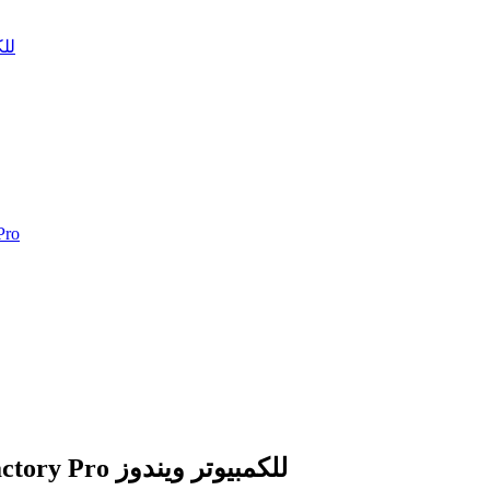
تحميل Pro
كيفي
تحميل WonderFox HD Video Converter Factory Pro للكمبيوتر ويندوز