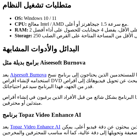
متطلبات تشغيل النظام
OS:
Windows 10 / 11
معالج Intel / AMD مع سرعة 1.5 جيجاهرتز أو أعلى.
CPU:
RAM:
Storage:
البدائل والأدوات المشابهة
برامج بديلة مثل Aiseesoft Burnova
خيارًا ممتازًا للمستخدمين الذين يحتاجون إلى برنامج نسخ DVD احترافي. يسمح لك Burnova بإنشاء أقراص DVD من الفيديوهات الخاصة بك بالإضافة إلى خيارات تحرير متنوعة. يمكنك
Aiseesoft Burnova
يعد
استخدامه لإنشاء أقراص DVD مخصصة مع القوائم والتأثيرات، وهو مناسب للمستخدمين الذين يرغبون في الحفاظ على ذكرياتهم في شكل مادي. لذا، إذا كنت تبحث عن تحويل فيديوهاتك إلى أقراص DVD بأقل
قدر من الجهد، فهذا البرنامج سيدعم احتياجاتك.
ائع من قبل الأفراد الذين يرغبون في إنشاء أقراص DVD لأحداث خاصة مثل الأعراس أو الاحتفالات. كما يتوفر على واجهة سهلة الاستخدام تتيح للجميع استخدامه بسهولة سواء كانوا
مبتدئين أو محترفين.
برنامج Topaz Video Enhance AI
من الأدوات المتخصصة في تحسين دقة الفيديو. يستخدم تقنيات الذكاء الاصطناعي لتحسين جودة الفيديو، مما يجعلها مناسبة للأشخاص الذين يبحثون عن دقة فيديو أعلى. يمكن
Topaz Video Enhance AI
يعد