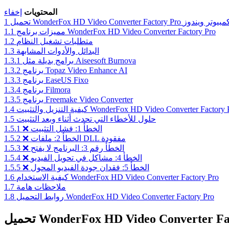
المحتويات
إخفاء
WonderFox HD Video Converter Factory  للكمبيوتر ويندوز
1
مميزات برنامج WonderFox HD Video Converter Factory Pro
1.1
متطلبات تشغيل النظام
1.2
البدائل والأدوات المشابهة
1.3
برامج بديلة مثل Aiseesoft Burnova
1.3.1
برنامج Topaz Video Enhance AI
1.3.2
برنامج EaseUS Fixo
1.3.3
برنامج Filmora
1.3.4
برنامج Freemake Video Converter
1.3.5
ة التنزيل والتثبيت WonderFox HD Video Converter Factory Pro
1.4
حلول للأخطاء التي تحدث أثناء وبعد التثبيت
1.5
❌ الخطأ 1: فشل التثبيت
1.5.1
❌ الخطأ 2: ملفات DLL مفقودة
1.5.2
❌ الخطأ رقم 3: البرنامج لا يفتح
1.5.3
❌ الخطأ 4: مشاكل في تحويل الفيديو
1.5.4
❌ الخطأ 5: فقدان جودة الفيديو المحول
1.5.5
كيفية الاستخدام WonderFox HD Video Converter Factory Pro
1.6
ملاحظات هامة
1.7
روابط التحميل WonderFox HD Video Converter Factory Pro
1.8