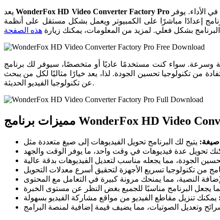
برنامجًا متكاملاً يتيح للمستخدمين تحويل الفيديوهات بأكثر من 300 صيغة مختلفة، مما يجعله الخيار الأمثل لمن يبحث عن جودة عالية وسرعة في الأداء. يوفر
WonderFox HD Video Converter Factory Pro
يعد
البرنامج بشكل فعلي. لمزيد من المعلومات، يمكنك زيارة
هذه الصفحة
مًا عاديًا أو متخصصًا، سيوفر لك برنامج WonderFox الحلول المثلى لتحويل، تحرير،
ة من تكنولوجيا تحسين الجودة. لذا، يعد خيارًا مثاليًا لكل من يبحث
عن تكنولوجيا الفيديو الحديثة.
WonderFox HD Video Converter Fact