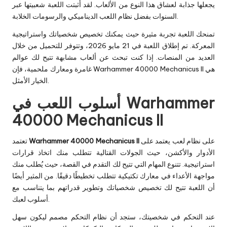
يجعلها جذابة لعشاق هذا النوع من الألعاب. لقد أثبتت اللعبة شعبيتها عبر
السنوات بفضل نظام اللعب الديناميكي والرسومات الخلابة.
تمنحك اللعبة تجربة مثيرة حيث يمكنك تخصيص شخصياتك واستراتيجية
المعركة. تم إطلاق اللعبة في 21 مايو 2026، وتتوفر للتحميل من خلال
العديد من المنصات. إذا كنت تبحث عن
ألعاب مشابهة
تتيح لك عوالم
غامرة ومعارك ملحمية، فإن Warhammer 40000 Mechanicus II هي
الخيار الأمثل.
أسلوب اللعب في Warhammer
40000 Mechanicus II
على نظام لعب يعتمد على
Warhammer 40000 Mechanicus II
تعتمد
الأدوار والأكشن، حيث الجولات القتالية تتطلب منك اتخاذ قرارات
استراتيجية. تتنوع المهام التي تتيح لك التقدم في القصة، حيث يُطلب منك
مواجهة الأعداء في معارك تكتيكية تتطلب تخطيطًا دقيقًا. من المثير أيضًا
أن اللعبة تتيح لك تخصيص شخصياتك وتطوير قدراتهم بما يتناسب مع
أسلوب لعبك.
عند التحكم في شخصيتك، ستجد أن نظام التحكم مصمم ليكون سهل