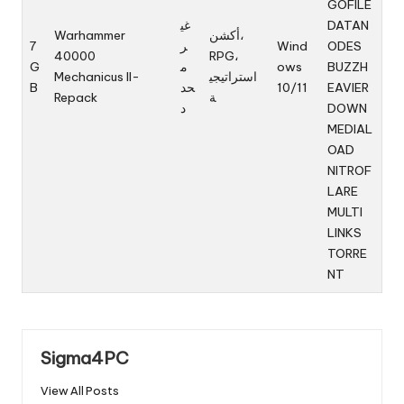
GOFILE
DATAN
غي
أكشن،
Warhammer
ODES
Wind
ر
7
40000
RPG،
BUZZH
ows
م
G
استراتيجي
Mechanicus II-
EAVIER
10/11
حد
B
ة
Repack
DOWN
د
MEDIAL
OAD
NITROF
LARE
MULTI
LINKS
TORRE
NT
Sigma4PC
View All Posts