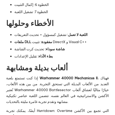
الخطوة 6: إكمال التثبيت
الخطوة 7: تشغيل اللعبة
الأخطاء وحلولها
اللعبة لا تعمل:
تشغيل كمسؤول + تحديث التعريفات
تثبيت DirectX و Visual C++
ملفات DLL مفقودة:
شاشة سوداء:
تحديث كرت الشاشة
بطء الأداء:
تقليل الإعدادات
ألعاب بديلة ومشابهة
، فهناك
Warhammer 40000 Mechanicus II
إذا كنت تستمتع بلعبة
العديد من الألعاب البديلة التي تستحق التجربة. من بين هذه الألعاب،
خيارًا مثاليًا لعشاق ألعاب
Warhammer 40000 Battlesector
تُعتبر
الأكشن والاستراتيجية في العالم نفسه. تتضمن اللعبة عناصر تكتيكية
مشابهة وتقدم تجربة غامرة مليئة بالتحديات.
التي تجمع بين الأكشن
Huntdown: Overtime
أيضًا، يمكنك تجربة