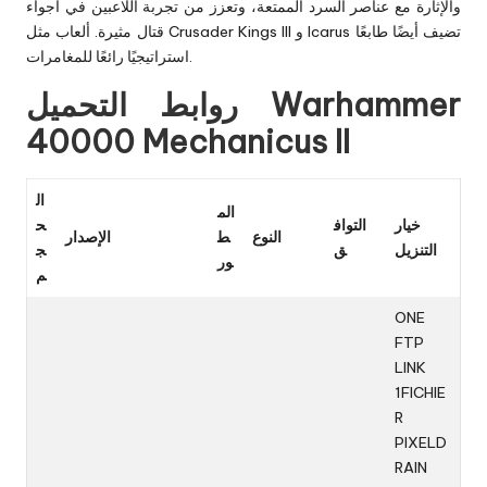
والإثارة مع عناصر السرد الممتعة، وتعزز من تجربة اللاعبين في أجواء
تضيف أيضًا طابعًا
Icarus
و
Crusader Kings III
قتال مثيرة. ألعاب مثل
استراتيجيًا رائعًا للمغامرات.
روابط التحميل Warhammer
40000 Mechanicus II
ال
الم
خيار
التواف
ح
النوع
ط
الإصدار
التنزيل
ق
ج
ور
م
ONE
FTP
LINK
1FICHIE
R
PIXELD
RAIN