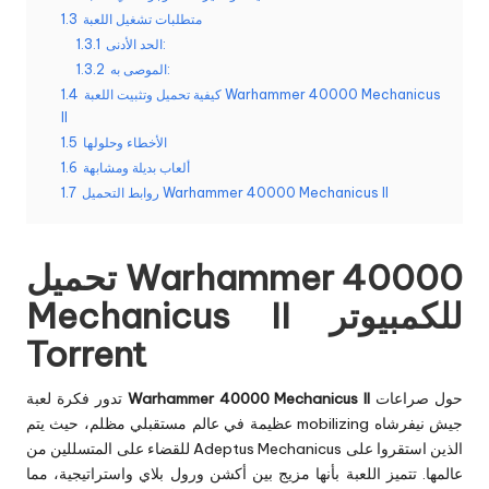
متطلبات تشغيل اللعبة
1.3
الحد الأدنى:
1.3.1
الموصى به:
1.3.2
كيفية تحميل وتثبيت اللعبة Warhammer 40000 Mechanicus
1.4
II
الأخطاء وحلولها
1.5
ألعاب بديلة ومشابهة
1.6
روابط التحميل Warhammer 40000 Mechanicus II
1.7
تحميل Warhammer 40000
Mechanicus II للكمبيوتر
Torrent
حول صراعات
Warhammer 40000 Mechanicus II
تدور فكرة لعبة
عظيمة في عالم مستقبلي مظلم، حيث يتم mobilizing جيش نيفرشاه
للقضاء على المتسللين من Adeptus Mechanicus الذين استقروا على
عالمها. تتميز اللعبة بأنها مزيج بين أكشن ورول بلاي واستراتيجية، مما