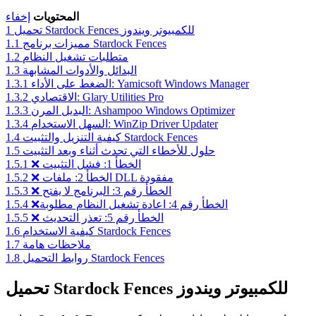
المحتويات
إخفاء
تحميل Stardock Fences للكمبيوتر ويندوز
1
مميزات برنامج Stardock Fences
1.1
متطلبات تشغيل النظام
1.2
البدائل والأدوات المشابهة
1.3
الضغط على الأداء: Yamicsoft Windows Manager
1.3.1
الاقتصادي: Glary Utilities Pro
1.3.2
البديل المرن: Ashampoo Windows Optimizer
1.3.3
السهل الاستخدام: WinZip Driver Updater
1.3.4
كيفية التنزيل والتثبيت Stardock Fences
1.4
حلول للأخطاء التي تحدث أثناء وبعد التثبيت
1.5
❌ الخطأ 1: فشل التثبيت
1.5.1
❌ الخطأ 2: ملفات DLL مفقودة
1.5.2
❌ الخطأ رقم 3: البرنامج لا يفتح
1.5.3
❌الخطأ رقم 4: اعادة تشغيل النظام مطلوبة
1.5.4
❌ الخطأ رقم 5: تعذر التحديث
1.5.5
كيفية الاستخدام Stardock Fences
1.6
ملاحظات هامة
1.7
روابط التحميل Stardock Fences
1.8
تحميل Stardock Fences للكمبيوتر ويندوز