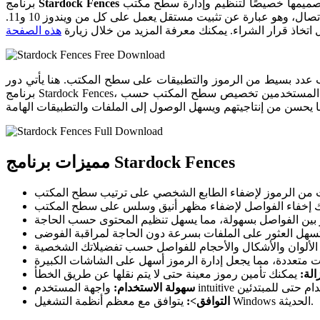
هو أداة رائعة تم تصميمها خصيصًا لتنظيم وإدارة سطح مكتب Windows بشكل فعال. يتميز هذا البرنامج بإمكانية إنشاء “سياجات” بصرية، حيث يمكنك تجميع ورؤية الرموز والتطبيقات
Stardock Fences
برنامج
الخاصة بك في مجموعات مرتبة. يسمح لك أيضًا بالتحكم في مستوى الفوضى على سطح المكتب بشكل رائع. هذا البرنامج متاح للإعداد دون اتصال، وهو عبارة عن تثبيت مستقل يعمل على كل من ويندوز 10 و11.
اتخاذ قرار الشراء. يمكنك معرفة المزيد من خلال زيارة
هذه الصفحة
سبب عدد بسيط من الرموز والتطبيقات على سطح المكتب. هنا يأتي دور
برنامج Stardock Fences، حيث يمكن أن يصبح شريكك الأساسي في إدارة وتنظيم شاشة الكمبيوتر الخاص بك بحكمة. بفضل واجهته البسيطة والفعالة، أصبح بإمكان المستخدمين تخصيص سطح المكتب حسب
مميزات برنامج Stardock Fences
الة:
سهولة الاستخدام:
يتوافق مع معظم أنظمة التشغيل Windows الحديثة.
التوافق>: