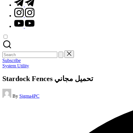
t.me
instagram.com
youtube.com
Search
for:
Subscribe
Posted
System Utility
in
Stardock Fences تحميل مجاني
Posted
By
Sigma4PC
by