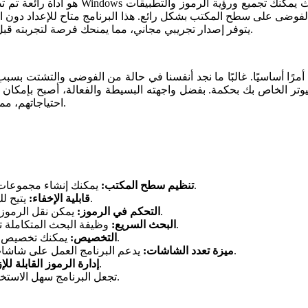
.
يتوفر إصدار تجريبي مجاني، مما يمنحك فرصة لتجربته قبل 
أمرًا أساسيًا. غالبًا ما نجد أنفسنا في حالة من الفوضى والتشتت ب
احتياجاتهم، مما يحسن من إنتاجيتهم ويسهل الوصول إلى الملفات والتطبيقات الهامة.
يمكنك إنشاء مجموعات من الرموز لإضفاء الطابع الشخصي على ترتيب سطح المكتب.
تنظيم سطح المكتب:
يتيح لك إخفاء الفواصل لإضفاء مظهر أنيق وسلس على سطح المكتب.
قابلية الإخفاء:
يمكن نقل الرموز بين الفواصل بسهولة، مما يسهل تنظيم المحتوى حسب الحاجة.
التحكم في الرموز:
وظيفة البحث المتكاملة تسهل العثور على الملفات بسرعة دون الحاجة لمراقبة الفوضى.
البحث السريع:
يمكنك تخصيص الألوان والأشكال والأحجام للفواصل حسب تفضيلاتك الشخصية.
التخصيص:
يدعم البرنامج العمل على شاشات متعددة، مما يجعل إدارة الرموز أسهل على الشاشات الكبيرة.
ميزة تعدد الشاشات:
يمكنك تأمين رموز معينة حتى لا يتم نقلها عن طريق الخطأ.
إدارة الرموز القابلة للإز
واجهة المستخدم intuitive تجعل البرنامج سهل الاستخدام حتى للمبتدئين.