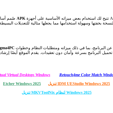
تتيح لك استخدام بعض ميزاته الأساسية على أجهزة Android. تساعد هذه النسخة المبرمجين ومحرري النصوص على إجراء
APK
صُمم أساسًا لأجهزة الكمبيوتر، إلا أن هناك نسخة
 النسخة بخفتها وسهولة استخدامها مما يجعلها مثالية للتعديلات البسي
يعد خيارًا ممتازًا. يوفر الموقع أحدث الإصدارات مع معلومات تفصيلية عن البرنامج، بما في ذلك ميزاته ومتطلبات النظام وخطوات
igma4PC
tual Virtual Desktops Windows
Retouch4me Color Match Wind
تنزيل IDM UEStudio Windows 2025
Etcher Windows 2025
تنزيل MKVToolNix لنظام Windows 2025