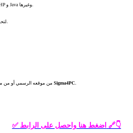
تسليط الضوء على الأكواد لأكثر من لغة برمجة مثل HTML و PHP و Java وغيرها.
دعم بروتوكولات FTP وSFTP لتحرير الملفات على الخوادم مباشرة.
.
Sigma4PC
من موقعه الرسمي أو من منصة موثوقة مثل
✅ اضغط هنا واحصل على الرابط 🔗👇