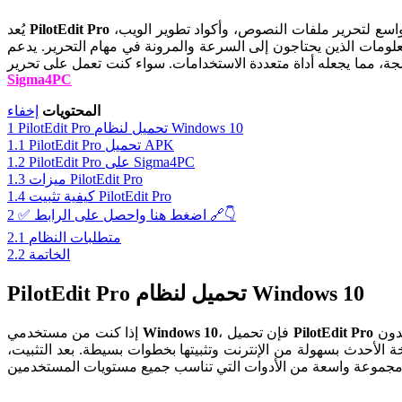
محرر نصوص وأكواد قوي مصمم للمبتدئين والمحترفين الذين يتعاملون مع الملفات الضخمة والأكواد المعقدة. يستخدم البرنامج على نطاق واسع لتحرير ملفات النصوص، وأكواد تطوير الويب،
PilotEdit Pro
يُعد
علومات الذين يحتاجون إلى السرعة والمرونة في مهام التحرير. يدعم
Sigma4PC
المحتويات
إخفاء
PilotEdit Pro تحميل لنظام Windows 10
1
PilotEdit Pro تحميل APK
1.1
PilotEdit Pro على Sigma4PC
1.2
ميزات PilotEdit Pro
1.3
كيفية تثبيت PilotEdit Pro
1.4
✅ اضغط هنا واحصل على الرابط 🔗👇
2
متطلبات النظام
2.1
الخاتمة
2.2
PilotEdit Pro تحميل لنظام Windows 10
سيكون خطوة ذكية لتلبية احتياجاتك في تحرير النصوص والأكواد. يتميز البرنامج بواجهة استخدام بسيطة تدعم العمل على الملفات الضخمة بدون
PilotEdit Pro
، فإن تحميل
Windows 10
إذا كنت من مستخدمي
 الأحدث بسهولة من الإنترنت وتثبيتها بخطوات بسيطة. بعد التثبيت،