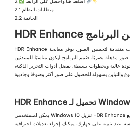
اضغط هنا واحصل على الرابط
2
متطلبات النظام
2.1
الخاتمة
2.2
قدمة عن البرنامج
HDR Enhance هو برنامج تحرير صور سهل الاستخدام ويمتلك إمكانيات متقدمة لتحسين الصور. يوفر معالجة HDR
مذهلة بصريًا. صُمم البرنامج ليكون مناسبًا للمبتدئين
ة عالية وبخطوات بسيطة. بفضل أدوات التحرير الذكية،
H تحميل لـ Windows 10
يمكن لمستخدمي Windows 10 تنزيل HDR Enhance بسهولة للاستفادة الكاملة من ميزاته القوية. البرنامج متوافق مع
سة. عند تثبيته على جهازك، يمكنك إجراء تعديلات احترافية