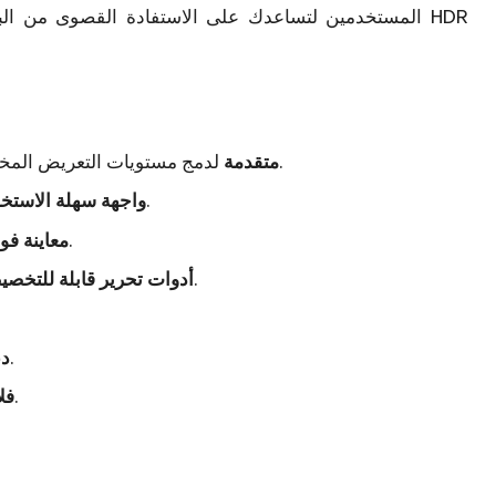
المستخدمين لتساعدك على الاستفادة القصوى من الب
لدمج مستويات التعريض المختلفة والحصول على نتائج طبيعية وحيوية.
معالجة HDR متقدمة
يمكن للمبتدئين والمحترفين التعامل معها بسهولة.
واجهة سهلة الاستخ
لرؤية التعديلات التي تقوم بها في الوقت الحقيقي.
معاينة فو
لضبط السطوع والتباين والتشبع والدقة بدقة عالية.
أدوات تحرير قابلة للتخص
مع الحفاظ على الجودة الكاملة.
دع
لإضافة لمسات احترافية بسرعة.
فل