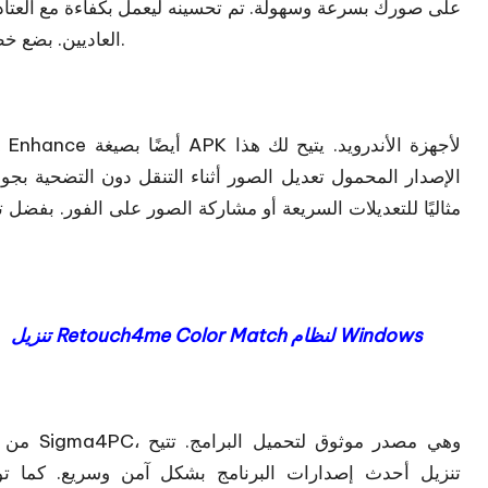
على صورك بسرعة وسهولة. تم تحسينه ليعمل بكفاءة مع العتاد ا
العاديين. بضع خطوات بسيطة تكفي لتثبيت البرنامج والبدء في تحرير صورك.
الإصدار المحمول تعديل الصور أثناء التنقل دون التضحية بجود
مثاليًا للتعديلات السريعة أو مشاركة الصور على الفور. بفضل
تنزيل Retouch4me Color Match لنظام Windows