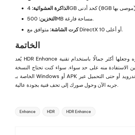
 موصى بها).
الذاكرة العشوائية:
500MB مساحة فارغة.
التخزين:
متوافق مع DirectX 10 أو أعلى.
كرت الشاشة:
الخاتمة
يُعد HDR Enhance خيارًا مثاليًا لكل من يريد تحسين صوره وجعلها أكثر جمالًا باستخدام تقنية HDR المتقدمة. بفضل
ين الاستفادة منه على حد سواء. سواء كنت تحتاج النسخة
الخاصة بـ Windows أو APK للأندرويد أو حتى التحميل عبر Sigma4PC، فإن HDR Enhance يغطي جميع احتياجاتك.
جربه الآن وحول صورك إلى تحف فنية بجودة عالية.
Enhance
HDR
HDR Enhance
Tags: