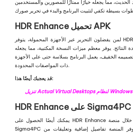
لحديث، مما يجعله خيارًا ممتازًا للمصورين والمستخدمين
HDR Enhance تحميل APK
لمن يفضلون التحرير عبر الأجهزة المحمولة، يتوفر HDR Enhance أيضًا بصيغة APK لأجهزة الأندرويد. يتيح لك هذا
ة النتائج. يوفر معظم ميزات النسخة المكتبية، مما يجعله
 تصميمه الخفيف، يعمل البرنامج بسلاسة حتى على الأجهزة
ذات المواصفات المحدودة.
قد يعجبك أيضًا هذا:
تنزيل Actual Virtual Desktops لنظام Windows
HDR Enhance على Sigma4PC
يمكنك أيضًا الحصول على HDR Enhance من خلال منصة Sigma4PC، وهي مصدر موثوق لتحميل البرامج. تتيح
Sigma4PC تنزيل أحدث إصدارات البرنامج بشكل آمن وسريع. كما توفر المنصة تفاصيل إضافية وتعليقات من