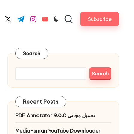
Subscribe
cebook.com
twitter.com
t.me
instagram.com
youtube.com
Search
Search
Recent Posts
PDF Annotator 9.0.0 تحميل مجاني
MediaHuman YouTube Downloader