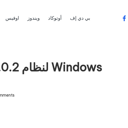
بي دي إف
أوتوكاد
ويندوز
اوفيس
fa
mments