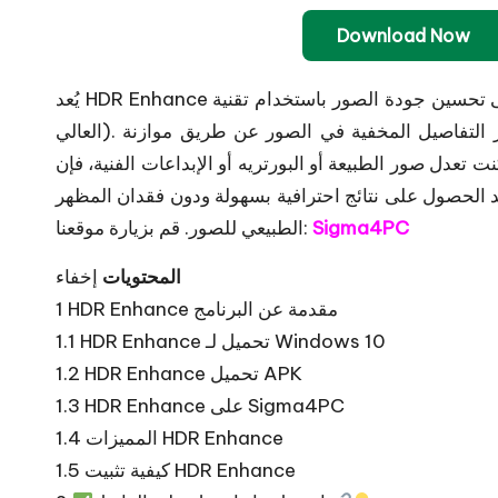
Download Now
يُعد HDR Enhance برنامجًا قويًا لتحرير الصور، يهدف إلى تحسين جودة الصور باستخدام تقنية HDR (النطاق الديناميكي
العالي). يتيح للمصورين والمصممين وحتى المستخدمين العاديين إبراز التفاصيل المخفية في الصور عن طريق موازنة
صور الطبيعة أو البورتريه أو الإبداعات الفنية، فإن HDR Enhance يساعدك في
د الحصول على نتائج احترافية بسهولة ودون فقدان المظهر
Sigma4PC
قم بزيارة موقعنا:
الطبيعي للصور.
المحتويات
إخفاء
HDR Enhance مقدمة عن البرنامج
1
HDR Enhance تحميل لـ Windows 10
1.1
HDR Enhance تحميل APK
1.2
HDR Enhance على Sigma4PC
1.3
المميزات HDR Enhance
1.4
كيفية تثبيت HDR Enhance
1.5