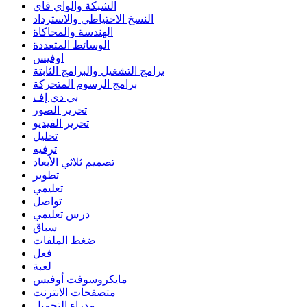
الشبكة والواي فاي
النسخ الاحتياطي والاسترداد
الهندسة والمحاكاة
الوسائط المتعددة
اوفيس
برامج التشغيل والبرامج الثابتة
برامج الرسوم المتحركة
بي دي إف
تحرير الصور
تحرير الفيديو
تحليل
ترفيه
تصميم ثلاثي الأبعاد
تطوير
تعليمي
تواصل
درس تعليمي
سباق
ضغط الملفات
فعل
لعبة
مايكروسوفت أوفيس
متصفحات الانترنت
مدراء التحميل