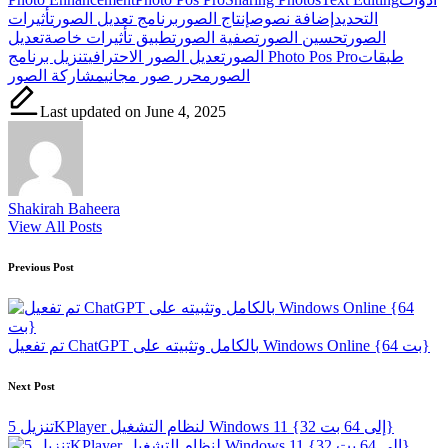
التحديد
إضافة نصوص
إنتاج الصور
برنامج تعديل الصور
تأثيرات
الصور
تحسين الصور
تصفية الصور
تطبيق تأثيرات خاصة
تعديل
طبقات
تنزيل برنامج Photo Pos Pro
الصور
تعديل الصور الاحترافي
الصور
محرر صور مجاني
مشاركة الصور
Last updated on June 4, 2025
Shakirah Baheera
View All Posts
Post
Previous Post
navigation
تم تفعيل ChatGPT بالكامل وتثبيته على Windows Online {64 بت}
Next Post
تنزيل 5KPlayer لنظام التشغيل Windows 11 {32 إلى 64 بت}