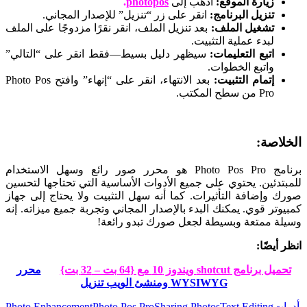
زيارة الموقع:
اذهب إلى
photopos
.
تنزيل البرنامج:
انقر على زر “تنزيل” للإصدار المجاني.
تشغيل الملف:
بعد تنزيل الملف، انقر نقرًا مزدوجًا على الملف
لبدء عملية التثبيت.
اتبع التعليمات:
سيظهر دليل بسيط—فقط انقر على “التالي”
واتبع الخطوات.
إتمام التثبيت:
بعد الانتهاء، انقر على “إنهاء” وافتح Photo Pos
Pro من سطح المكتب.
الخلاصة:
برنامج Photo Pos Pro هو محرر صور رائع وسهل الاستخدام
للمبتدئين. يحتوي على جميع الأدوات الأساسية التي تحتاجها لتحسين
صورك وإضافة التأثيرات. كما أنه سهل التثبيت ولا يحتاج إلى جهاز
كمبيوتر قوي. يمكنك البدء بالإصدار المجاني وتجربة جميع ميزاته. إنه
وسيلة ممتعة وبسيطة لجعل صورك تبدو رائعة!
انظر أيضًا:
تحميل برنامج shotcut ويندوز 10 مع {64 بت – 32 بت}
محرر
WYSIWYG ومنشئ الويب تنزيل
Tags:
أدوات
Text Editing
Sharing Photos
Photo Pos Pro
Photo Enhancement