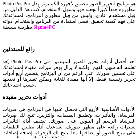
Photo Pos Pro هو برنامج لتحرير الصور مصمم لأجهزة الكمبيوتر. بذل
مطوروه جهداً كبيراً لجعله قوياً وسهل الاستخدام. كُتب هذا الدليل من
قِبل مستخدم عادي، وليس من قِبل مطوري البرنامج، لمساعدتك
على فهم كيفية تحقيق أقصى استفادة من البرنامج واستخدام أدواته
.
Sigma4PC
بطريقة بسيطة
رائع للمبتدئين
يُعد Photo Pos Pro أحد أفضل أدوات تحرير الصور للمبتدئين في
تعلمه. إنه سهل الفهم، ولكنه لا يزال يوفر ميزات مفيدة لمساعدتك
على تحسين صورك. على الرغم من أن البرنامج يتضمن أربع أدوات
تحرير رئيسية فقط، إلا أنها مفيدة للغاية ويمكن تغييرها أو تعديلها
حسب احتياجاتك.
أدوات تحرير مفيدة
الأدوات الأساسية الأربع التي تحصل عليها في البرنامج هي ضربات
الفرشاة، والتأثيرات، وتطبيق الطبقات، والتزيين. تتيح لك ضربات
الفرشاة الرسم أو التلوين على صورتك. تضيف أداة التأثيرات
تغييرات رائعة على مظهر صورتك. تساعدك أداة تطبيق الطبقات
على مزج الصور أو إضافتها معاً. يتيح لك الزخرفة إضافة إضافات