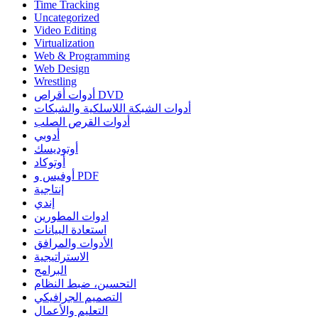
Time Tracking
Uncategorized
Video Editing
Virtualization
Web & Programming
Web Design
Wrestling
أدوات أقراص DVD
أدوات الشبكة اللاسلكية والشبكات
أدوات القرص الصلب
أدوبي
أوتوديسك
أوتوكاد
أوفيس و PDF
إنتاجية
إندي
ادوات المطورين
استعادة البيانات
الأدوات والمرافق
الاستراتيجية
البرامج
التحسين، ضبط النظام
التصميم الجرافيكي
التعليم والأعمال