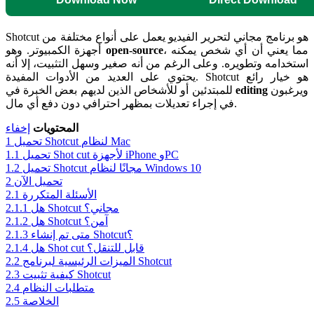
Shotcut هو برنامج مجاني لتحرير الفيديو يعمل على أنواع مختلفة من
، مما يعني أن أي شخص يمكنه
open-source
أجهزة الكمبيوتر. وهو
استخدامه وتطويره. وعلى الرغم من أنه صغير وسهل التثبيت، إلا أنه
يحتوي على العديد من الأدوات المفيدة. Shotcut هو خيار رائع
ويرغبون
editing
للمبتدئين أو للأشخاص الذين لديهم بعض الخبرة في
في إجراء تعديلات بمظهر احترافي دون دفع أي مال.
المحتويات
إخفاء
تحميل Shotcut لنظام Mac
1
تحميل Shot cut لأجهزة iPhone وPC
1.1
تحميل Shotcut مجانًا لنظام Windows 10
1.2
تحميل الآن
2
الأسئلة المتكررة
2.1
هل Shotcut مجاني؟
2.1.1
هل Shotcut آمن؟
2.1.2
متى تم إنشاء Shotcut؟
2.1.3
هل Shot cut قابل للتنقل؟
2.1.4
الميزات الرئيسية لبرنامج Shotcut
2.2
كيفية تثبيت Shotcut
2.3
متطلبات النظام
2.4
الخلاصة
2.5