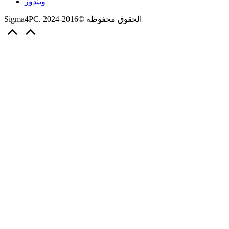
ويندوز
Sigma4PC. الحقوق محفوظة ©2016-2024
Scroll
to
Top