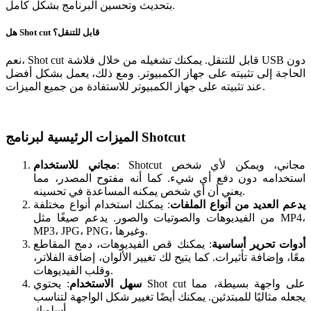
بتحديث وتحسين البرنامج بشكل كامل.
هل Shot cut قابل للتنقل؟
نعم، Shot cut قابل للتنقل. يمكنك تشغيله من خلال فلاشة USB دون
الحاجة إلى تثبيته على جهاز الكمبيوتر. ومع ذلك، يعمل بشكل أفضل
عند تثبيته على جهاز الكمبيوتر للاستفادة من جميع الميزات.
الميزات الرئيسية لبرنامج Shotcut
: Shotcut مجاني، ويمكن لأي شخص
مجاني للاستخدام
استخدامه دون دفع أي شيء. كما أنه مفتوح المصدر، مما
يعني أن أي شخص يمكنه المساعدة في تحسينه.
يدعم العديد من أنواع الملفات
: يمكنك استخدام أنواع مختلفة
من الفيديوهات والصوتيات والصور. يدعم صيغًا مثل MP4،
MP3، JPG، PNG، وغيرها.
أدوات تحرير أساسية
: يمكنك قص الفيديوهات، دمج المقاطع
معًا، وإضافة تأثيرات. كما يتيح لك تغيير الألوان، إضافة الفلاتر،
وقلب الفيديوهات.
سهل الاستخدام
: يحتوي Shot cut على واجهة بسيطة، مما
يجعله مثاليًا للمبتدئين. يمكنك أيضًا تغيير شكل الواجهة لتناسب
أسلوبك.