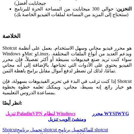
جيجابايت أفضل)
التخزين
: حوالي 300 ميجابايت من المساحة الحرة للبرنامج
(ستحتاج إلى المزيد من المساحة لملفات الفيديو الخاصة بك)
الخلاصة
Shotcut هو محرر فيديو مجاني وسهل الاستخدام. يعمل على أنظمة
Windows وMac وLinux، ويدعم العديد من أنواع الملفات المختلفة.
سواء كنت تريد صنع فيديوهات بسيطة أو أكثر تفصيلاً، فإن محرر
الفيديو يحتوي على الأدوات التي تحتاجها. بالإضافة إلى أنه مجاني
تمامًا، لذلك لن تضطر لدفع أموال مقابل برامج باهظة الثمن.
إذا كنت ترغب في البدء في تحرير الفيديوهات بسهولة، فإن Shotcut
هو خيار رائع. إنه بسيط، مجاني، ويمكنك تعلمه خطوة بخطوة
بمساعدة الدروس التعليمية.
انظر أيضًا:
محرر WYSIWYG
تنزيل PaladinVPN لنظام Windows
ومنشئ الويب تنزيل
Tags:
تحميل برنامج shotcut للماك
تحميل برنامج shotcut
Shotcut