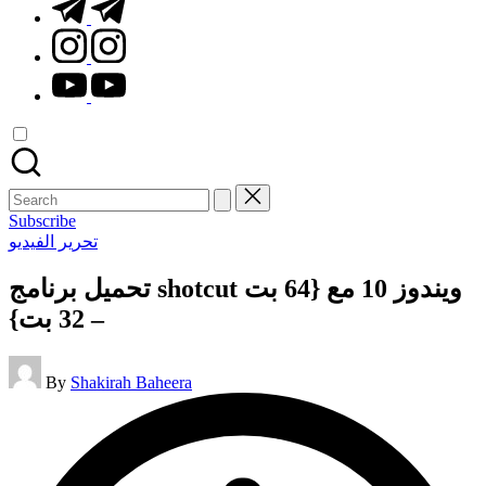
t.me
instagram.com
youtube.com
Search
for:
Subscribe
Posted
تحرير الفيديو
in
تحميل برنامج shotcut ويندوز 10 مع {64 بت
– 32 بت}
Posted
By
Shakirah Baheera
by