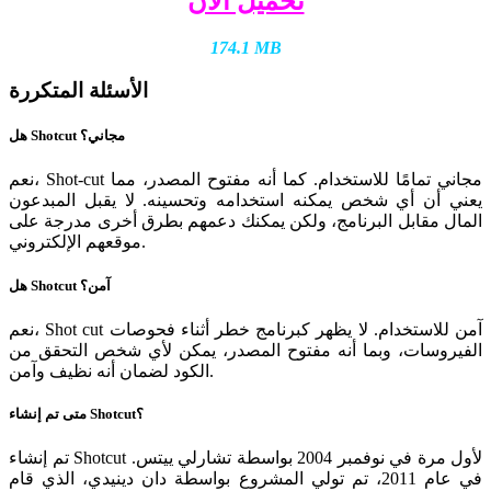
تحميل الآن
174.1 MB
الأسئلة المتكررة
هل Shotcut مجاني؟
نعم، Shot-cut مجاني تمامًا للاستخدام. كما أنه مفتوح المصدر، مما
يعني أن أي شخص يمكنه استخدامه وتحسينه. لا يقبل المبدعون
المال مقابل البرنامج، ولكن يمكنك دعمهم بطرق أخرى مدرجة على
موقعهم الإلكتروني.
هل Shotcut آمن؟
نعم، Shot cut آمن للاستخدام. لا يظهر كبرنامج خطر أثناء فحوصات
الفيروسات، وبما أنه مفتوح المصدر، يمكن لأي شخص التحقق من
الكود لضمان أنه نظيف وآمن.
متى تم إنشاء Shotcut؟
تم إنشاء Shotcut لأول مرة في نوفمبر 2004 بواسطة تشارلي ييتس.
في عام 2011، تم تولي المشروع بواسطة دان دينيدي، الذي قام