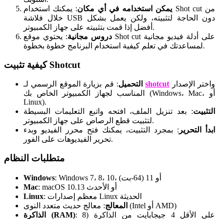
يمكن استخدامه في أي مكان
: يمكنك استخدام Shot cut من
خلال فلاشة USB دون الحاجة لتثبيته، ولكن يعمل بشكل
أفضل إذا قمت بتثبيته على جهاز الكمبيوتر.
دروس مجانية
: يحتوي موقع Shot cut على أدلة فيديو مجانية
لمساعدتك في تعلم كيفية استخدام البرنامج خطوة بخطوة.
كيفية تثبيت Shotcut
واختر الإصدار
shotcut
التحميل
: قم بزيارة الموقع الرسمي لـ
المناسب لجهاز الكمبيوتر الخاص بك (Windows، Mac، أو
Linux).
التثبيت
: بعد تنزيل الملف، افتحه واتبع التعليمات البسيطة
لتثبيت قطع الرصاص على جهاز الكمبيوتر.
ابدأ التحرير
: بمجرد التثبيت، يمكنك فتح محرر الفيديو وبدء
تحرير الفيديوهات على الفور.
متطلبات النظام
: Windows 7، 8، 10، أو 11 (64-بت)
Windows
: macOS 10.13 أو الأحدث
Mac
: معظم إصدارات Linux الحديثة
Linux
: معالج حديث متعدد النوى (Intel أو AMD)
المعالج
: على الأقل 4 جيجابايت من الذاكرة (8
الذاكرة (RAM)