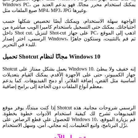
Windows PC، يمكنك استخدام محرر مجانًا. فهو يدعم العديد من
صيغ الملفات مثل MP4، MP3، JPG وغيرها.
الواجهة سهلة الاستخدام، ويمكنك أيضًا تخصيص شكلها حسب
احتياجاتك. يمكنك حتى التسجيل باستخدام كاميرا الويب مباشرة من
داخل Shot cut. لتنزيل Shot-cut على جهاز PC، اذهب إلى الموقع
الرسمي، اختر إصدار Windows، ثم قم بالتثبيت، وستكون جاهزًا
للبدء في التحرير.
تحميل Shotcut مجانًا لنظام Windows 10
Shotcut يعمل بشكل ممتاز على Windows 10. إنه خفيف ولا يبطئ
جهاز الكمبيوتر، حتى على الأجهزة الأقدم. يمكنك القيام بتعديلات
أساسية مثل القص، إضافة الفلاتر، أو دمج الفيديوهات. كما يدعم
معظم أنواع الملفات دون الحاجة إلى برامج إضافية.
إذا كنت مبتدئًا، يوفر موقع Shotcut الرسمي شروحات مجانية. هذه
الفيديوهات تشرح لك كيفية استخدام الأدوات خطوة بخطوة.
للحصول على قطع الرصاص على Windows 10، قم بزيارة الموقع،
نزّل البرنامج، واتبع التعليمات. إنه مجاني، آمن، وسهل الاستخدام.