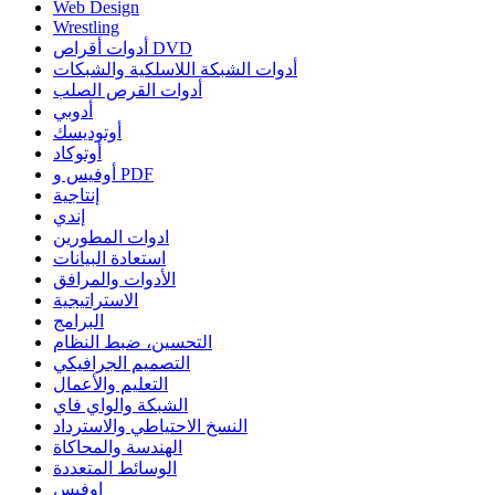
Web Design
Wrestling
أدوات أقراص DVD
أدوات الشبكة اللاسلكية والشبكات
أدوات القرص الصلب
أدوبي
أوتوديسك
أوتوكاد
أوفيس و PDF
إنتاجية
إندي
ادوات المطورين
استعادة البيانات
الأدوات والمرافق
الاستراتيجية
البرامج
التحسين، ضبط النظام
التصميم الجرافيكي
التعليم والأعمال
الشبكة والواي فاي
النسخ الاحتياطي والاسترداد
الهندسة والمحاكاة
الوسائط المتعددة
اوفيس