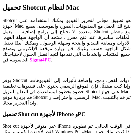
تحميل Shotcut لنظام Mac
Shotcut هو تطبيق مجاني لتحرير الفيديو يمكنك استخدامه على
أجهزة Mac. يتيح لك العمل مع الفيديوهات، الصور، والموسيقى بصيغ
متعددة. لا تحتاج إلى برامج إضافية — يعمل Shotcut مع معظم
الملفات مباشرة. عند فتح محرر ، ستجد أن الواجهة سهلة الفهم.
الأدوات ومعاينة الفيديو واضحة وسهلة الوصول. ويمكنك أيضًا تعديل
شكل الواجهة حسب رغبتك. قم بزيارة موقعنا الإلكتروني وتصفح
جميع المنتجات والخدمات التي نقدمها لتجد أفضل الحلول لاحتياجاتك
.
Sigma4PC
الحاسوبية في
يوفر Shotcut أدوات لقص، دمج، وإضافة تأثيرات إلى الفيديوهات.
وإذا كنت مبتدئًا، فإن الموقع الرسمي يحتوي على فيديوهات تعليمية
خطوة بخطوة لمساعدتك في التعلم. لتنزيل Shotcut على جهاز Mac،
قم بزيارة موقع Shotcut الرسمي، واختر إصدار Mac، ثم قم بالتثبيت
وابدأ التحرير مجانًا.
تحميل Shot cut لأجهزة iPhone وPC
Shot cut غير متوفر لأجهزة iPhone في الوقت الحالي. تم تطويره
فقط لأجهزة الكمبيوتر مثل Windows PC وMac. إذا كنت تملك جهاز