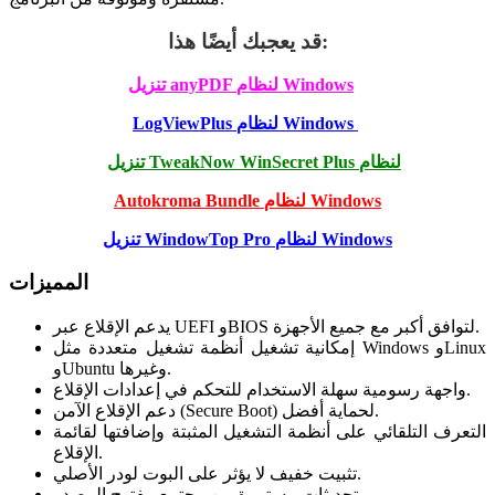
قد يعجبك أيضًا هذا:
تنزيل anyPDF لنظام Windows
LogViewPlus لنظام Windows
تنزيل TweakNow WinSecret Plus لنظام
Autokroma Bundle لنظام Windows
تنزيل WindowTop Pro لنظام Windows
المميزات
يدعم الإقلاع عبر UEFI وBIOS لتوافق أكبر مع جميع الأجهزة.
إمكانية تشغيل أنظمة تشغيل متعددة مثل Windows وLinux
وUbuntu وغيرها.
واجهة رسومية سهلة الاستخدام للتحكم في إعدادات الإقلاع.
دعم الإقلاع الآمن (Secure Boot) لحماية أفضل.
التعرف التلقائي على أنظمة التشغيل المثبتة وإضافتها لقائمة
الإقلاع.
تثبيت خفيف لا يؤثر على البوت لودر الأصلي.
تحديثات مستمرة من مجتمع مفتوح المصدر.