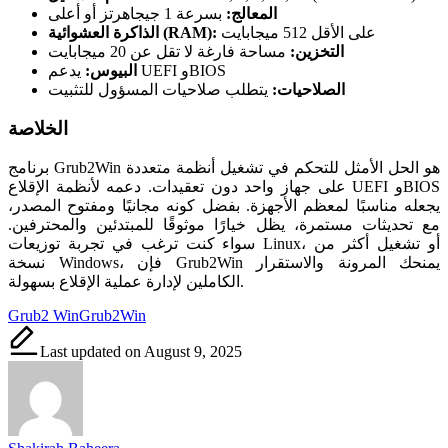
المعالج:
بسرعة 1 جيجاهرتز أو أعلى
على الأقل 512 ميجابايت
الذاكرة العشوائية (RAM):
التخزين:
مساحة فارغة لا تقل عن 20 ميجابايت
يدعم UEFI وBIOS
البيوس:
الصلاحيات:
يتطلب صلاحيات المسؤول للتثبيت
الخلاصة
برنامج Grub2Win هو الحل الأمثل للتحكم في تشغيل أنظمة متعددة
على جهاز واحد دون تعقيدات. دعمه لأنظمة الإقلاع UEFI وBIOS
يجعله مناسبًا لمعظم الأجهزة. بفضل كونه مجانيًا ومفتوح المصدر،
مع تحديثات مستمرة، يظل خيارًا موثوقًا للمبتدئين والمحترفين.
سواء كنت ترغب في تجربة توزيعات Linux، أو تشغيل أكثر من
نسخة Windows، فإن Grub2Win يمنحك المرونة والاستقرار
الكاملين لإدارة عملية الإقلاع بسهولة.
Tags:
Grub2 Win
Grub2Win
Last updated on August 9, 2025