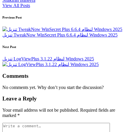
Shakirah Baheera
View All Posts
Post
Previous Post
navigation
تنزيل TweakNow WinSecret Plus 6.6.4 لنظام Windows 2025
Next Post
تنزيل LogViewPlus 3.1.22 لنظام Windows 2025
Comments
No comments yet. Why don’t you start the discussion?
Leave a Reply
Your email address will not be published.
Required fields are
marked
*