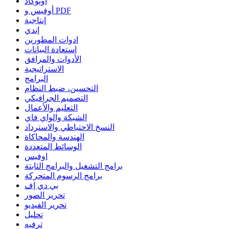
أوتوكاد
أوفيس و PDF
إنتاجية
إندي
ادوات المطورين
استعادة البيانات
الأدوات والمرافق
الاستراتيجية
البرامج
التحسين، ضبط النظام
التصميم الجرافيكي
التعليم والأعمال
الشبكة والواي فاي
النسخ الاحتياطي والاسترداد
الهندسة والمحاكاة
الوسائط المتعددة
اوفيس
برامج التشغيل والبرامج الثابتة
برامج الرسوم المتحركة
بي دي إف
تحرير الصور
تحرير الفيديو
تحليل
ترفيه