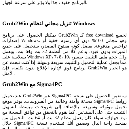
البرنامج خفيف جدًا ولا يؤثر على سرعة الجهاز.
Grub2Win تنزيل مجاني لنظام Windows
يمكنك الحصول على برنامج Grub2Win كـ free download لجميع
إصدارات Windows، وهو مجاني 100% دون أي رسوم خفية أو
تراخيص مدفوعة. بفضل كونه مفتوح المصدر، ستحصل على جميع
الميزات بدون قيود. يدعم كلًا من أنظمة 32 بت و64 بت، ويعمل
بسلاسة على Windows XP، 7، 8، 10، و11. حجم ملف التثبيت صغير،
مما يجعل عملية التحميل والتثبيت سريعة وسهلة. إذا كنت تبحث عن
برنامج قوي لإدارة الإقلاع بدون تكلفة، فإن Grub2Win هو الخيار
الأمثل.
Grub2Win مع Sigma4PC
عند تحميل Grub2Win عبر Sigma4PC، ستضمن الحصول على نسخة
محدثة وآمنة وخالية من الفيروسات. يوفر موقع Sigma4PC روابط
تحميل موثوقة وسريعة، بالإضافة إلى شروحات مبسطة لتسهيل
التثبيت حتى على المبتدئين. كما يقوم بالتحقق من توافق النسخة مع
نوع جهازك، سواء كان يعمل بنظام 32 بت أو 64 بت. التحميل من
خلال Sigma4PC يمنحك راحة البال ويضمن أنك تستخدم نسخة
مستقرة وموثوقة من البرنامج.