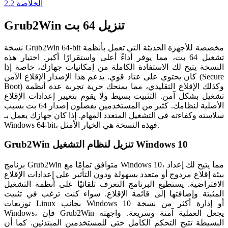
الخلاصة
2.2
Grub2Win تنزيل 64 بت
نسخة Grub2Win 64-bit مخصصة للأجهزة الحديثة التي تعمل بأنظمة
تشغيل 64 بت، مما يوفر أداءً أعلى واستقرارًا أكبر. اختيار هذه
النسخة يتيح لك الاستفادة الكاملة من إمكانيات جهازك، خاصة إذا
كان يحتوي على عتاد قوي. يدعم هذا الإصدار الإقلاع الآمن (Secure
Boot) وكذلك الإقلاع التقليدي، مما يمنحك حرية تجربة عدة أنظمة
تشغيل بشكل آمن. التثبيت بسيط ولا يقوم بتغيير إعدادات الإقلاع
الأصلية لنظامك. كثير من المستخدمين يفضلون إصدار 64 بت بسبب
سلاسته وكفاءته في التشغيل المتعدد المهام. إذا كان جهازك يعمل بـ
Windows 64-bit، فهذه النسخة هي الخيار الأمثل.
Grub2Win تنزيل لنظام التشغيل Windows 10
برنامج Grub2Win متوافق تمامًا مع Windows 10، مما يتيح لك إعداد
بيئة إقلاع مزدوج أو متعدد بسهولة ودون التأثير على إعدادات الإقلاع
الافتراضية. يستطيع البرنامج التعرف تلقائيًا على أنظمة التشغيل
المثبتة وإضافتها إلى قائمة الإقلاع. سواء كنت ترغب في تثبيت
توزيعات Linux بجانب Windows 10 أو إدارة أكثر من نسخة
Windows، فإن Grub2Win يجعل العملية آمنة وسريعة. واجهته
البسيطة تتيح التحكم الكامل حتى للمستخدمين المبتدئين. كما أن