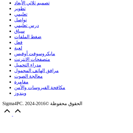
تصميم ثلاثي الأبعاد
تطوير
تعليمي
تواصل
درس تعليمي
سباق
ضغط الملفات
فعل
لعبة
مايكروسوفت أوفيس
متصفحات الانترنت
مدراء التحميل
مرافق الهاتف المحمول
معالجة الصوت
مفامرة
مكافحة الفيروسات والأمن
ويندوز
Sigma4PC. الحقوق محفوظة ©2016-2024
Scroll
to
Top