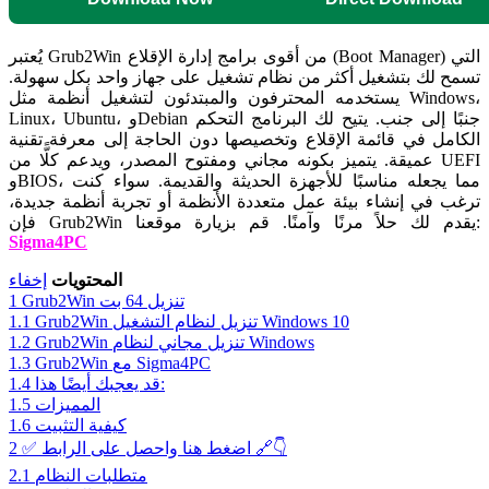
يُعتبر Grub2Win من أقوى برامج إدارة الإقلاع (Boot Manager) التي
تسمح لك بتشغيل أكثر من نظام تشغيل على جهاز واحد بكل سهولة.
يستخدمه المحترفون والمبتدئون لتشغيل أنظمة مثل Windows،
Linux، Ubuntu، وDebian جنبًا إلى جنب. يتيح لك البرنامج التحكم
الكامل في قائمة الإقلاع وتخصيصها دون الحاجة إلى معرفة تقنية
عميقة. يتميز بكونه مجاني ومفتوح المصدر، ويدعم كلًّا من UEFI
وBIOS، مما يجعله مناسبًا للأجهزة الحديثة والقديمة. سواء كنت
ترغب في إنشاء بيئة عمل متعددة الأنظمة أو تجربة أنظمة جديدة،
قم بزيارة موقعنا:
فإن Grub2Win يقدم لك حلاً مرنًا وآمنًا.
Sigma4PC
المحتويات
إخفاء
Grub2Win تنزيل 64 بت
1
Grub2Win تنزيل لنظام التشغيل Windows 10
1.1
Grub2Win تنزيل مجاني لنظام Windows
1.2
Grub2Win مع Sigma4PC
1.3
قد يعجبك أيضًا هذا:
1.4
المميزات
1.5
كيفية التثبيت
1.6
✅ اضغط هنا واحصل على الرابط 🔗👇
2
متطلبات النظام
2.1