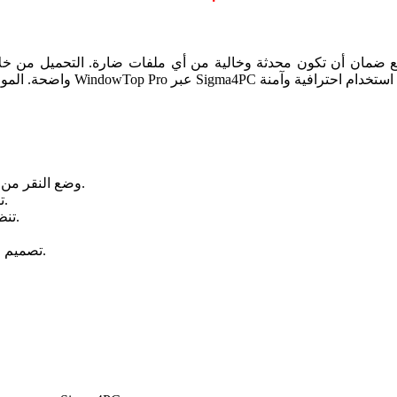
وضع النقر من خلال النوافذ للتفاعل مع البرامج الموجودة خلف النافذة الحالية.
تصغير النوافذ إلى شكل عائم صغير لتوفير مساحة على الشاشة.
تنظيم النوافذ بسرعة عبر السحب والإفلات لتقسيم مساحة العمل.
تصميم واجهة بسيطة وسهلة الاستخدام مع دعم الاختصارات المخصصة.