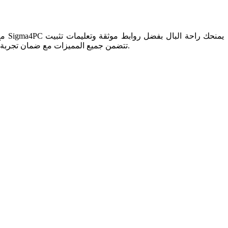
واضحة. الموقع معروف بتقديم برامج عالية الجودة بروابط مباشرة وسريعة. نسخة WindowTop Pro عبر Sigma4PC تتضمن جميع المميزات مع ضمان تجربة استخدام احترافية وآمنة.