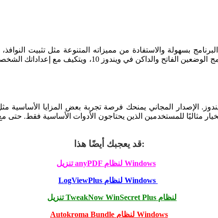
بالشفافية، وتصغير التطبيقات لمتابعة العمل بشكل مريح. يدعم
خيار مثاليًا للمستخدمين الذين يحتاجون الأدوات الأساسية فقط. حتى مع
قد يعجبك أيضًا هذا:
تنزيل anyPDF لنظام Windows
LogViewPlus لنظام Windows
تنزيل TweakNow WinSecret Plus لنظام
Autokroma Bundle لنظام Windows