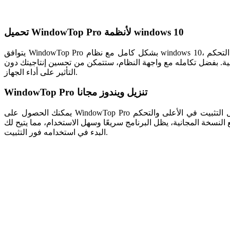
تحميل WindowTop Pro لأنظمة windows 10
يتوافق WindowTop Pro بشكل كامل مع نظام windows 10، مما يضمن تجربة استخدام سلسة دون مشاكل توافق. يمكنك تثبيت البرنامج بسهولة والاستفادة من مميزاته المتنوعة مثل تثبيت النوافذ، التحكم
 البرنامج الوضعين الفاتح والداكن في ويندوز 10، ويتكيف مع إعداداتك الشخصية. بفضل تكامله مع واجهة النظام، ستتمكن من تحسين إنتاجيتك دون
التأثير على أداء الجهاز.
WindowTop Pro تنزيل ويندوز مجانا
يمكنك الحصول على WindowTop Pro من خلال منصات موثوقة توفر خيار التحميل المجاني لمستخدمي ويندوز. الإصدار المجاني يمنحك فرصة تجربة بعض المزايا الأساسية مثل التثبيت في الأعلى والتحكم
 النسخة المجانية، يظل البرنامج سريعًا وسهل الاستخدام، مما يتيح لك
البدء في استخدامه فور التثبيت.