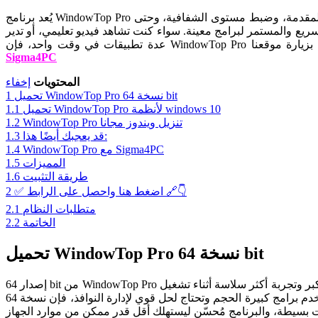
يُعد برنامج WindowTop Pro أداة قوية ومتعددة الاستخدامات للتحكم في عرض النوافذ وسلوكها على شاشة الكمبيوتر. من خلاله يمكنك تثبيت أي نافذة لتبقى دائمًا في المقدمة، وضبط مستوى الشفافية، وحتى
ريع والمستمر لبرامج معينة. سواء كنت تشاهد فيديو تعليمي، أو تدير
Sigma4PC
المحتويات
إخفاء
تحميل WindowTop Pro نسخة 64 bit
1
تحميل WindowTop Pro لأنظمة windows 10
1.1
WindowTop Pro تنزيل ويندوز مجانا
1.2
قد يعجبك أيضًا هذا:
1.3
WindowTop Pro مع Sigma4PC
1.4
المميزات
1.5
طريقة التثبيت
1.6
✅ اضغط هنا واحصل على الرابط 🔗👇
2
متطلبات النظام
2.1
الخاتمة
2.2
تحميل WindowTop Pro نسخة 64 bit
إصدار 64 bit من WindowTop Pro مخصص لمن يبحثون عن أفضل أداء وتوافق مع أنظمة ويندوز الحديثة. هذا الإصدار يستفيد بالكامل من قوة المعالج لديك، مما يمنحك سرعة أكبر وتجربة أكثر سلاسة أثناء تشغيل
المهام الثقيلة. يوفر جميع المزايا المتقدمة مثل وضع النقر من خلال النوافذ، التثبيت الدائم، وتغيير الشفافية. إذا كنت تستخدم برامج كبيرة الحجم وتحتاج لحل قوي لإدارة النوافذ، فإن نسخة 64 bit هي الأنسب لك.