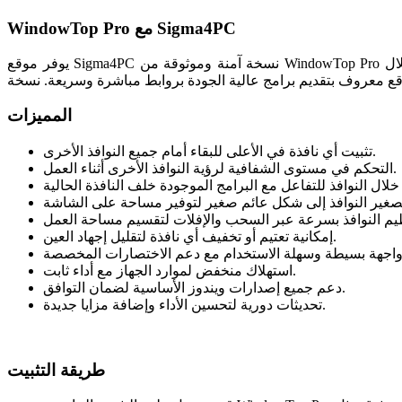
WindowTop Pro مع Sigma4PC
يوفر موقع Sigma4PC نسخة آمنة وموثوقة من WindowTop Pro مع ضمان أن تكون محدثة وخالية من أي ملفات ضارة. التحميل من خلال Sigma4PC يمنحك راحة البال بفضل روابط موثقة وتعليمات تثبيت
المميزات
تثبيت أي نافذة في الأعلى للبقاء أمام جميع النوافذ الأخرى.
التحكم في مستوى الشفافية لرؤية النوافذ الأخرى أثناء العمل.
إمكانية تعتيم أو تخفيف أي نافذة لتقليل إجهاد العين.
استهلاك منخفض لموارد الجهاز مع أداء ثابت.
دعم جميع إصدارات ويندوز الأساسية لضمان التوافق.
تحديثات دورية لتحسين الأداء وإضافة مزايا جديدة.
طريقة التثبيت