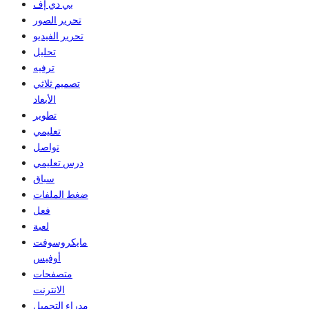
بي دي إف
تحرير الصور
تحرير الفيديو
تحليل
ترفيه
تصميم ثلاثي
الأبعاد
تطوير
تعليمي
تواصل
درس تعليمي
سباق
ضغط الملفات
فعل
لعبة
مايكروسوفت
أوفيس
متصفحات
الانترنت
مدراء التحميل