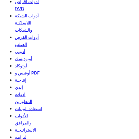
أدوات أقراص
DVD
أدوات الشبكة
اللاسلكية
والشبكات
أدوات القرص
الصلب
أدوبي
أوتوديسك
أوتوكاد
أوفيس و PDF
إنتاجية
إندي
ادوات
المطورين
استعادة البيانات
الأدوات
والمرافق
الاستراتيجية
البرامج