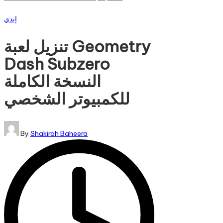
for:
Subscribe
Posted
إندي
in
تنزيل لعبة Geometry
Dash Subzero
النسخة الكاملة
للكمبيوتر الشخصي
Posted
By
Shakirah Baheera
by