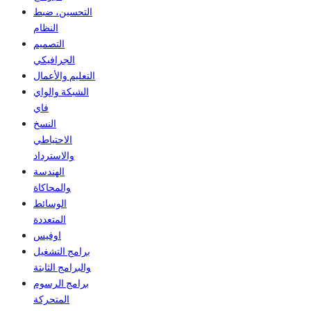
التحسين، ضبط
النظام
التصميم
الجرافيكي
التعليم والأعمال
الشبكة والواي
فاي
النسخ
الاحتياطي
والاسترداد
الهندسة
والمحاكاة
الوسائط
المتعددة
اوفيس
برامج التشغيل
والبرامج الثابتة
برامج الرسوم
المتحركة