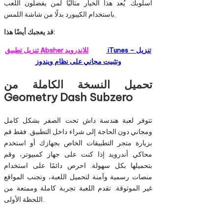
أسلوبك. يُعد هذا الخيار مثاليًا لمن يفضلون اللعب
باستخدام الكيبورد بدلًا من شاشة اللمس.
قد يعجبك أيضًا هذا:
iTunes – تنزيل
تنزيل تطبيق Absher للاندرويد
وتثبيت مجاني على نظام ويندوز
تحميل النسخة الكاملة من
Geometry Dash Subzero
تتوفر لعبة هندسة داش تحت الصفر بشكل كامل
ومجاني دون الحاجة إلى شراء داخل التطبيق. فقط قم
بزيارة متجر التطبيقات الخاص بجهازك أو استخدم
محاكي أندرويد إذا كنت على جهاز كمبيوتر، وقم
بتحميلها بكل سهولة. احرص دائمًا على استخدام
منصات رسمية وآمنة لتحميل اللعبة، وتجنب المواقع
غير الموثوقة. تقدم اللعبة تجربة كاملة وممتعة من
اللحظة الأولى.