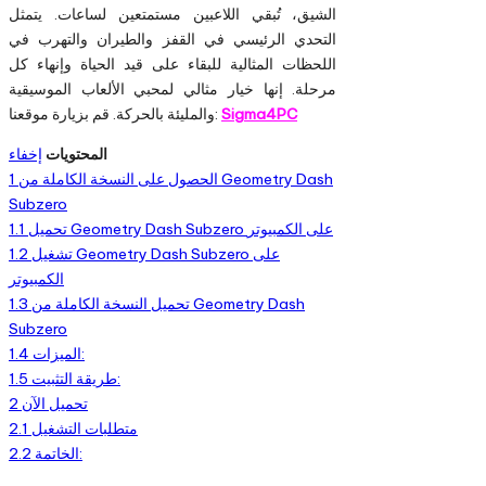
الشيق، تُبقي اللاعبين مستمتعين لساعات. يتمثل
التحدي الرئيسي في القفز والطيران والتهرب في
اللحظات المثالية للبقاء على قيد الحياة وإنهاء كل
مرحلة. إنها خيار مثالي لمحبي الألعاب الموسيقية
Sigma4PC
والمليئة بالحركة. قم بزيارة موقعنا:
المحتويات
إخفاء
الحصول على النسخة الكاملة من Geometry Dash
1
Subzero
تحميل Geometry Dash Subzero على الكمبيوتر
1.1
تشغيل Geometry Dash Subzero على
1.2
الكمبيوتر
تحميل النسخة الكاملة من Geometry Dash
1.3
Subzero
الميزات:
1.4
طريقة التثبيت:
1.5
تحميل الآن
2
متطلبات التشغيل
2.1
الخاتمة:
2.2