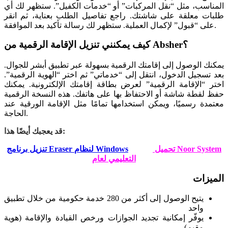
المناسب، مثل “نقل المركبات” أو “خدمات الكفيل”. ستظهر لك أي
طلبات معلقة على شاشتك. راجع تفاصيل الطلب بعناية، ثم انقر
على “قبول” لإكمال العملية. ستظهر لك رسالة تأكيد بعد الموافقة.
كيف يمكنني تنزيل الإقامة الرقمية من Absher؟
يمكنك الوصول إلى إقامتك الرقمية بسهولة عبر تطبيق أبشر للجوال.
بعد تسجيل الدخول، انتقل إلى “خدماتي” ثم اختر “الهوية الرقمية”.
اختر “الإقامة الرقمية” لعرض بطاقة إقامتك الإلكترونية. يمكنك
حفظ لقطة شاشة أو الاحتفاظ بها على هاتفك. هذه النسخة الرقمية
معتمدة رسميًا، ويمكن استخدامها تمامًا مثل الإقامة الورقية عند
الحاجة.
قد يعجبك أيضًا هذا:
تحميل Noor System
تنزيل برنامج Eraser لنظام Windows
التعليمي لعام
الميزات
يتيح الوصول إلى أكثر من 280 خدمة حكومية من خلال تطبيق
واحد
يوفّر إمكانية تجديد الجوازات ورخص القيادة والإقامة (هوية
مقيم)