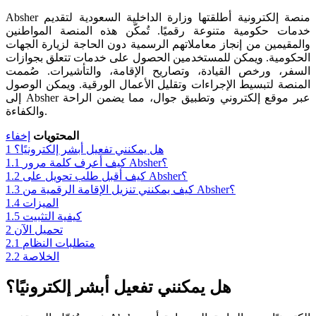
Absher منصة إلكترونية أطلقتها وزارة الداخلية السعودية لتقديم
خدمات حكومية متنوعة رقميًا. تُمكّن هذه المنصة المواطنين
والمقيمين من إنجاز معاملاتهم الرسمية دون الحاجة لزيارة الجهات
الحكومية. ويمكن للمستخدمين الحصول على خدمات تتعلق بجوازات
السفر، ورخص القيادة، وتصاريح الإقامة، والتأشيرات. صُممت
المنصة لتبسيط الإجراءات وتقليل الأعمال الورقية. ويمكن الوصول
إلى Absher عبر موقع إلكتروني وتطبيق جوال، مما يضمن الراحة
والكفاءة.
المحتويات
إخفاء
هل يمكنني تفعيل أبشر إلكترونيًا؟
1
كيف أعرف كلمة مرور Absher؟
1.1
كيف أقبل طلب تحويل على Absher؟
1.2
كيف يمكنني تنزيل الإقامة الرقمية من Absher؟
1.3
الميزات
1.4
كيفية التثبيت
1.5
تحميل الآن
2
متطلبات النظام
2.1
الخلاصة
2.2
هل يمكنني تفعيل أبشر إلكترونيًا؟