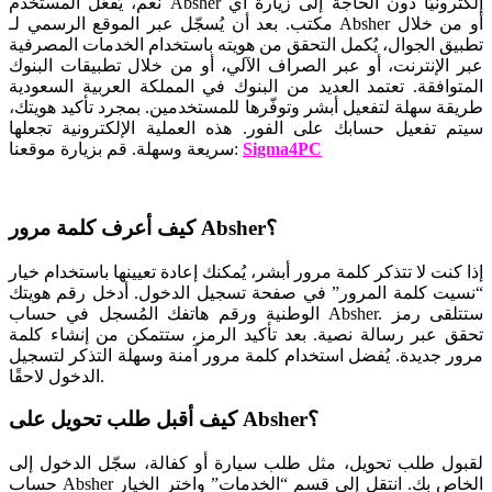
نعم، يُفعّل المستخدم Absher إلكترونيًا دون الحاجة إلى زيارة أي
مكتب. بعد أن يُسجّل عبر الموقع الرسمي لـ Absher أو من خلال
تطبيق الجوال، يُكمل التحقق من هويته باستخدام الخدمات المصرفية
عبر الإنترنت، أو عبر الصراف الآلي، أو من خلال تطبيقات البنوك
المتوافقة. تعتمد العديد من البنوك في المملكة العربية السعودية
طريقة سهلة لتفعيل أبشر وتوفّرها للمستخدمين. بمجرد تأكيد هويتك،
سيتم تفعيل حسابك على الفور. هذه العملية الإلكترونية تجعلها
Sigma4PC
سريعة وسهلة. قم بزيارة موقعنا:
كيف أعرف كلمة مرور Absher؟
إذا كنت لا تتذكر كلمة مرور أبشر، يُمكنك إعادة تعيينها باستخدام خيار
“نسيت كلمة المرور” في صفحة تسجيل الدخول. أدخل رقم هويتك
الوطنية ورقم هاتفك المُسجل في حساب Absher. ستتلقى رمز
تحقق عبر رسالة نصية. بعد تأكيد الرمز، ستتمكن من إنشاء كلمة
مرور جديدة. يُفضل استخدام كلمة مرور آمنة وسهلة التذكر لتسجيل
الدخول لاحقًا.
كيف أقبل طلب تحويل على Absher؟
لقبول طلب تحويل، مثل طلب سيارة أو كفالة، سجّل الدخول إلى
حساب Absher الخاص بك. انتقل إلى قسم “الخدمات” واختر الخيار