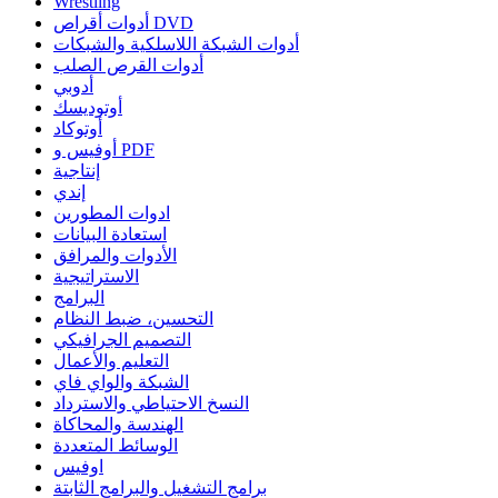
Wrestling
أدوات أقراص DVD
أدوات الشبكة اللاسلكية والشبكات
أدوات القرص الصلب
أدوبي
أوتوديسك
أوتوكاد
أوفيس و PDF
إنتاجية
إندي
ادوات المطورين
استعادة البيانات
الأدوات والمرافق
الاستراتيجية
البرامج
التحسين، ضبط النظام
التصميم الجرافيكي
التعليم والأعمال
الشبكة والواي فاي
النسخ الاحتياطي والاسترداد
الهندسة والمحاكاة
الوسائط المتعددة
اوفيس
برامج التشغيل والبرامج الثابتة