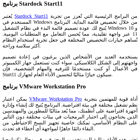
برنامج Stardock Start11
من البرامج الرئيسية التي تُعزز من تجربة
Stardock Start11
يُعتبر
المستخدم في Windows من خلال تخصيص قائمة البداية. البرنامج
يُتيح لك عودة تصميم قائمة البدء في نظام التشغيل Windows 10 و
11 عبر واجهة تقليدية، مما يُحسن التعامل مع المتطلبات اليومية.
تُساهم خيارات التخصيص المختلفة في جعل تجربة استخدام النظام
أكثر سلاسة وراحة.
يستخدمه العديد من الأشخاص الذين يرغبون في إعادة تصميم
واجهتهم إلى الشكل الكلاسيكي. سواء كنت تستعمل جهاز الكمبيوتر
في الأعمال أو كنت مستخدمًا للترفيه والمهام الشخصية، فإن
Start11 سيكون خيارًا مثاليًا لتحسين الأداء العام لجهازك.
برنامج VMware Workstation Pro
أداة قوية للمهتمين بتجربة
VMware Workstation Pro
يمكن اعتبار
نظم تشغيل مختلفة في بيئة افتراضية. البرنامج يُتيح لك إنشاء وإدارة
أجهزة افتراضية على أنظمتك، مما يُعد مثاليًا للمطورين والمهندسين
الذين يحتاجون إلى اختبار البرمجيات في بيئات مختلفة دون التأثير
على النظام الأساسي. تمكنك خاصية تجهيز النسخ الاحتياطي من
البقاء دائمًا جاهزًا لمواجهة أي أخطاء قد تحدث.
تعتبر هذه الأداة مثالية للمستخدمين المحترفين في مجال تكنولوجيا