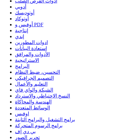
أدوات القرص الصلب
أدوبي
أوتوديسك
أوتوكاد
أوفيس و PDF
إنتاجية
إندي
ادوات المطورين
استعادة البيانات
الأدوات والمرافق
الاستراتيجية
البرامج
التحسين، ضبط النظام
التصميم الجرافيكي
التعليم والأعمال
الشبكة والواي فاي
النسخ الاحتياطي والاسترداد
الهندسة والمحاكاة
الوسائط المتعددة
اوفيس
برامج التشغيل والبرامج الثابتة
برامج الرسوم المتحركة
بي دي إف
تحرير الصور