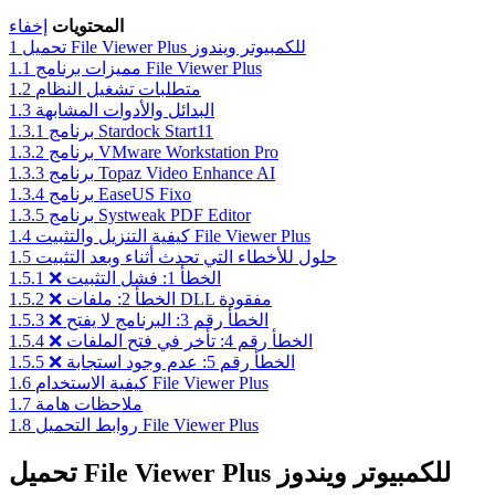
المحتويات
إخفاء
تحميل File Viewer Plus للكمبيوتر ويندوز
1
مميزات برنامج File Viewer Plus
1.1
متطلبات تشغيل النظام
1.2
البدائل والأدوات المشابهة
1.3
برنامج Stardock Start11
1.3.1
برنامج VMware Workstation Pro
1.3.2
برنامج Topaz Video Enhance AI
1.3.3
برنامج EaseUS Fixo
1.3.4
برنامج Systweak PDF Editor
1.3.5
كيفية التنزيل والتثبيت File Viewer Plus
1.4
حلول للأخطاء التي تحدث أثناء وبعد التثبيت
1.5
❌ الخطأ 1: فشل التثبيت
1.5.1
❌ الخطأ 2: ملفات DLL مفقودة
1.5.2
❌ الخطأ رقم 3: البرنامج لا يفتح
1.5.3
❌ الخطأ رقم 4: تأخر في فتح الملفات
1.5.4
❌ الخطأ رقم 5: عدم وجود استجابة
1.5.5
كيفية الاستخدام File Viewer Plus
1.6
ملاحظات هامة
1.7
روابط التحميل File Viewer Plus
1.8
تحميل File Viewer Plus للكمبيوتر ويندوز