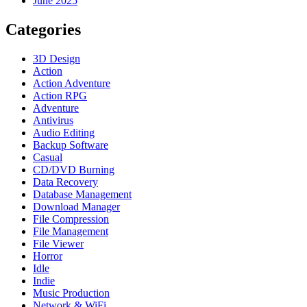
June 2025
Categories
3D Design
Action
Action Adventure
Action RPG
Adventure
Antivirus
Audio Editing
Backup Software
Casual
CD/DVD Burning
Data Recovery
Database Management
Download Manager
File Compression
File Management
File Viewer
Horror
Idle
Indie
Music Production
Network & WiFi