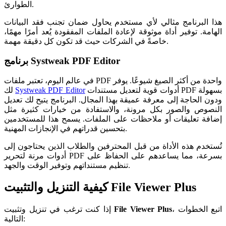
الطوارئ.
هذا البرنامج مثالي لأي مستخدم يحاول ضمان تجنب فقد البيانات
الهامة. توفير أداة موثوقة لإعادة الملفات المفقودة يُعد أمرًا مهمًا،
خاصةً في الشركات حيث قد تكون كل دقيقة مهمة.
برنامج Systweak PDF Editor
في عالم اليوم، تعتبر ملفات PDF واحدة من أكثر الصيغ شيوعًا. يوفر
أدوات قوية لتعديل مستندات PDF بسهولة
Systweak PDF Editor
لك
ودون الحاجة إلى معرفة عميقة بهذا المجال. البرنامج يتيح لك تعديل
النصوص والصور بكل مرونة، والاستفادة من خيارات كثيرة مثل
إضافة تعليقات أو ملاحظات على الملفات. يسمح هذا للمستخدمين
بتحسين قدراتهم في الإنجازات المهنية.
تُستخدم هذه الأداة من قبل المحترفين والطلاب الذين يحتاجون إلى
أدوات مرنة لتحرير PDF بسرعة، مما يساعدهم على الحفاظ على
تنظيم مستنداتهم وتوفير الوقت والجهد.
كيفية التنزيل والتثبيت File Viewer Plus
، اتبع الخطوات
File Viewer Plus
إذا كنت ترغب في تنزيل وتثبيت
التالية: