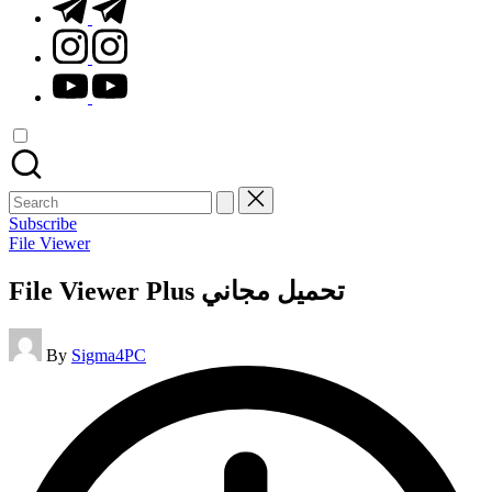
t.me
instagram.com
youtube.com
Search
for:
Subscribe
Posted
File Viewer
in
File Viewer Plus تحميل مجاني
Posted
By
Sigma4PC
by