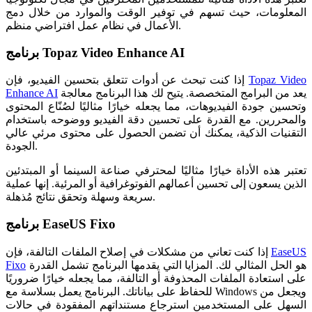
المعلومات، حيث تسهم في توفير الوقت والموارد من خلال دمج
الأعمال في نظام عمل افتراضي منظم.
برنامج Topaz Video Enhance AI
Topaz Video
إذا كنت تبحث عن أدوات تتعلق بتحسين الفيديو، فإن
يعد من البرامج المتخصصة. يتيح لك هذا البرنامج معالجة
Enhance AI
وتحسين جودة الفيديوهات، مما يجعله خيارًا مثاليًا لصُنّاع المحتوى
والمحررين. مع القدرة على تحسين دقة الفيديو ووضوحه باستخدام
التقنيات الذكية، يمكنك أن تضمن الحصول على محتوى مرئي عالي
الجودة.
تعتبر هذه الأداة خيارًا مثاليًا لمحترفي صناعة السينما أو المبتدئين
الذين يسعون إلى تحسين أعمالهم الفوتوغرافية أو المرئية. إنها عملية
سريعة وسهلة وتحقق نتائج مُذهلة.
برنامج EaseUS Fixo
EaseUS
إذا كنت تعاني من مشكلات في إصلاح الملفات التالفة، فإن
هو الحل المثالي لك. المزايا التي يقدمها البرنامج تشمل القدرة
Fixo
على استعادة الملفات المحذوفة أو التالفة، مما يجعله خيارًا ضروريًا
للحفاظ على بياناتك. البرنامج يعمل بسلاسة مع Windows ويجعل من
السهل على المستخدمين استرجاع مستنداتهم المفقودة في حالات