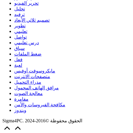
تحرير الفيديو
تحليل
ترفيه
تصميم ثلاثي الأبعاد
تطوير
تعليمي
تواصل
درس تعليمي
سباق
ضغط الملفات
فعل
لعبة
مايكروسوفت أوفيس
متصفحات الانترنت
مدراء التحميل
مرافق الهاتف المحمول
معالجة الصوت
مفامرة
مكافحة الفيروسات والأمن
ويندوز
Sigma4PC. الحقوق محفوظة ©2016-2024
Scroll
to