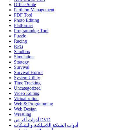
Office Suite
Partition Management
PDF Tool
Photo Editing
Platformer
Programming Tool
Puzzle
Racing
RPG
Sandbox
Simulation
Strategy
Survival
Survival Horror
System Utility
Time Tracking
Uncategorized
Video Editing
Virtualization
Web & Programming
Web Design
Wrestling
أدوات أقراص DVD
أدوات الشبكة اللاسلكية والشبكات