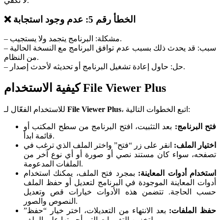
لا تكفي.
❌ الخطأ رقم 5: عدم وجود استجابة
– مشكلة: البرنامج يتجمد ولا يستجيب.
– سبب: قد يحدث ذلك بسبب عدم توافق البرنامج مع النسخة الحالية
من النظام.
– حل: حاول إعادة تشغيل البرنامج أو تحديثه لأحدث إصدار.
كيفية الاستخدام File Viewer Plus
، اتبع الخطوات التالية:
File Viewer Plus
للاستخدام الفعّال لـ
فتح البرنامج:
بعد التثبيت، افتح البرنامج من سطح المكتب أو
قائمة ابدأ.
اختيار الملف:
انقر على زر “فتح” واختر الملف الذي ترغب في
تصفحه، سواء كان مستند نصي أو صورة أو أي نوع آخر من
الملفات المدعومة.
استخدام أدوات المعاينة:
بمجرد فتح الملف، يمكنك استخدام
أدوات المعاينة الموجودة في البرنامج لتعديل أو حفظ الملف
حسب الحاجة. تتضمن هذه الأدوات خيارات قص وتعديل
النصوص والصور.
حفظ الملفات:
بعد الانتهاء من التعديلات، اختر خيار “حفظ”
لتخزين التغييرات التي أجريتها على الملف.