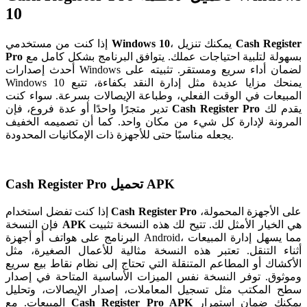
10
Cash Register
، يمكنك تنزيل
Windows 10
إذا كنت من مستخدمي
بسهولة لتلبية احتياجات عملك. يتوافق البرنامج بشكل كامل مع
Pro
أحدث إصدارات Windows لضمان أداء سريع ومستقر. تثبيته على
Windows 10 يمنحك مزايا عديدة مثل إدارة النقد بكفاءة، تتبع
المبيعات في الوقت الفعلي، وطباعة الإيصالات بسرعة. سواء كنت
يقدم لك
Cash Register Pro
تدير متجرًا واحدًا أو عدة فروع، فإن
المرونة لإدارة كل شيء من مكان واحد. كما أن تصميمه الخفيف
يجعله مناسبًا حتى للأجهزة ذات الإمكانيات المحدودة.
Cash Register Pro تحميل APK
على الأجهزة المحمولة،
Cash Register Pro
إذا كنت تفضل استخدام
هي الخيار الأمثل لك. تتيح لك هذه النسخة تثبيت
APK
فإن النسخة
البرنامج على هواتف أو أجهزة Android، مما يسهل إدارة المبيعات
أثناء التنقل. تعتبر هذه النسخة مثالية للأعمال الصغيرة، مثل
الأكشاك أو المطاعم المتنقلة التي تحتاج إلى نظام نقاط بيع سريع
وموثوق. توفر النسخة نفس الميزات الأساسية المتاحة في إصدار
سطح المكتب مثل تسجيل المعاملات، إصدار الإيصالات، وتحليل
يمكنك ضمان استمرار
Cash Register Pro APK
المبيعات. مع