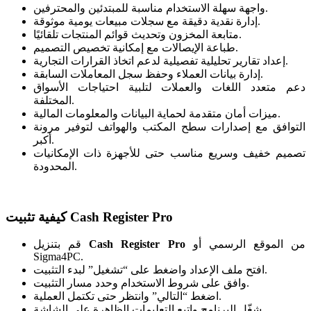
واجهة سهلة الاستخدام مناسبة للمبتدئين والمحترفين.
إدارة نقدية دقيقة مع سجلات مبيعات يومية موثوقة.
متابعة المخزون وتحديث قوائم المنتجات تلقائيًا.
طباعة الإيصالات مع إمكانية تخصيص التصميم.
إعداد تقارير تحليلية تفصيلية لدعم اتخاذ القرارات التجارية.
إدارة بيانات العملاء وحفظ سجل المعاملات السابقة.
دعم متعدد اللغات والعملات لتلبية احتياجات الأسواق
المختلفة.
ميزات أمان متقدمة لحماية البيانات والمعلومات المالية.
التوافق مع إصدارات سطح المكتب والهواتف لتوفير مرونة
أكبر.
تصميم خفيف وسريع مناسب حتى للأجهزة ذات الإمكانيات
المحدودة.
كيفية تثبيت Cash Register Pro
من الموقع الرسمي أو
Cash Register Pro
قم بتنزيل
Sigma4PC.
افتح ملف الإعداد واضغط على “تشغيل” لبدء التثبيت.
وافق على شروط الاستخدام وحدد مسار التثبيت.
اضغط “التالي” وانتظر حتى تكتمل العملية.
شغّل البرنامج واتبع التعليمات الظاهرة على الشاشة.