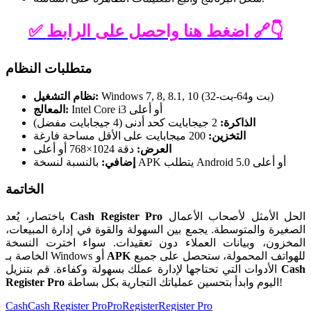
✅ اضغط هنا واحصل على الرابط 🔗👇
متطلبات النظام
Windows 7, 8, 8.1, 10 (32-بت و64-بت)
نظام التشغيل:
Intel Core i3 أو أعلى
المعالج:
الذاكرة:
2 جيجابايت كحد أدنى (4 جيجابايت مفضل)
التخزين:
200 ميجابايت على الأقل مساحة فارغة
العرض:
دقة 1024×768 أو أعلى
بالنسبة لنسخة APK يتطلب Android 5.0 أو أعلى
إضافي:
الخاتمة
الحل الأمثل لأصحاب الأعمال
Cash Register Pro
باختصار، يُعد
الصغيرة والمتوسطة. يجمع بين السهولة والقوة في إدارة المبيعات،
المخزون، وبيانات العملاء دون تعقيدات. سواء اخترت النسخة
للهواتف المحمولة، ستحصل على جميع
APK
الخاصة بـ Windows أو
Cash
الأدوات التي تحتاجها لإدارة عملك بسهولة وكفاءة. قم بتنزيل
اليوم وابدأ بتحسين عملياتك التجارية بكل بساطة!
Register Pro
Tags:
Cash
Cash Register Pro
Pro
Register
Register Pro