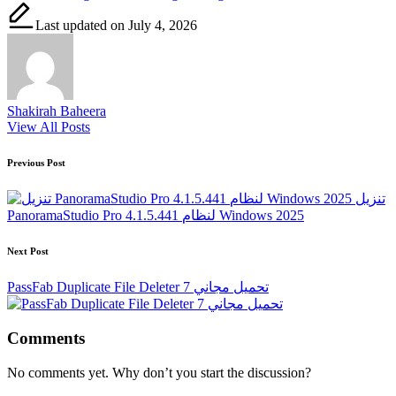
Last updated on July 4, 2026
Shakirah Baheera
View All Posts
Post
Previous Post
navigation
تنزيل
PanoramaStudio Pro 4.1.5.441 لنظام Windows 2025
Next Post
PassFab Duplicate File Deleter 7 تحميل مجاني
Comments
No comments yet. Why don’t you start the discussion?