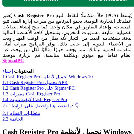
حلاً متكاملًا لنقاط البيع (POS) يُبسط
Cash Register Pro
يُعتبر
عملياتك التجارية اليومية. يجمع البرنامج بين ميزات إدارة النقد، تتبع
المبيعات، وإعداد التقارير في مكان واحد. كما يتيح إنشاء إيصالات
تفصيلية، متابعة مستويات المخزون، وتسجيل كافة الأنشطة المالية
بدقة. يستخدمه العديد من التجار لأنه يقلل من الوقت المهدر ويحد
من الأخطاء اليدوية. إلى جانب ذلك، يوفر البرنامج ميزات أمان
متقدمة لحماية بياناتك، مما يجعله خيارًا مثاليًا لكل من يبحث عن
قم بزيارة موقعنا:
نظام نقاط بيع موثوق وبتكلفة مناسبة.
Sigma4PC
المحتويات
إخفاء
Cash Register Pro تحميل لأنظمة Windows 10
1
Cash Register Pro تحميل APK
1.1
Cash Register Pro على Sigma4PC
1.2
مميزات Cash Register Pro
1.3
كيفية تثبيت Cash Register Pro
1.4
✅ اضغط هنا واحصل على الرابط 🔗👇
2
متطلبات النظام
2.1
الخاتمة
2.2
Cash Register Pro تحميل لأنظمة Windows