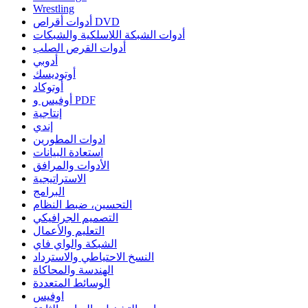
Wrestling
أدوات أقراص DVD
أدوات الشبكة اللاسلكية والشبكات
أدوات القرص الصلب
أدوبي
أوتوديسك
أوتوكاد
أوفيس و PDF
إنتاجية
إندي
ادوات المطورين
استعادة البيانات
الأدوات والمرافق
الاستراتيجية
البرامج
التحسين، ضبط النظام
التصميم الجرافيكي
التعليم والأعمال
الشبكة والواي فاي
النسخ الاحتياطي والاسترداد
الهندسة والمحاكاة
الوسائط المتعددة
اوفيس