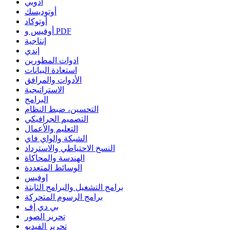
أدوبي
أوتوديسك
أوتوكاد
أوفيس و PDF
إنتاجية
إندي
ادوات المطورين
استعادة البيانات
الأدوات والمرافق
الاستراتيجية
البرامج
التحسين، ضبط النظام
التصميم الجرافيكي
التعليم والأعمال
الشبكة والواي فاي
النسخ الاحتياطي والاسترداد
الهندسة والمحاكاة
الوسائط المتعددة
اوفيس
برامج التشغيل والبرامج الثابتة
برامج الرسوم المتحركة
بي دي إف
تحرير الصور
تحرير الفيديو