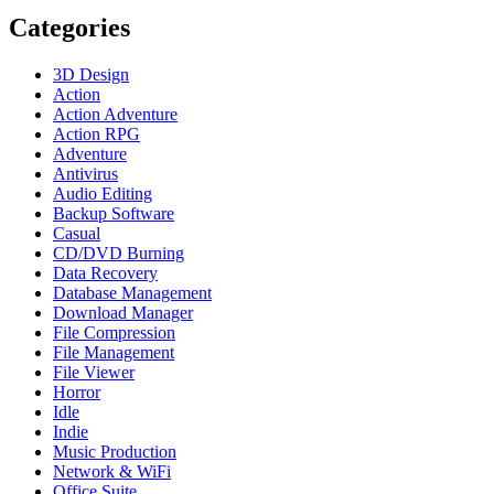
Categories
3D Design
Action
Action Adventure
Action RPG
Adventure
Antivirus
Audio Editing
Backup Software
Casual
CD/DVD Burning
Data Recovery
Database Management
Download Manager
File Compression
File Management
File Viewer
Horror
Idle
Indie
Music Production
Network & WiFi
Office Suite