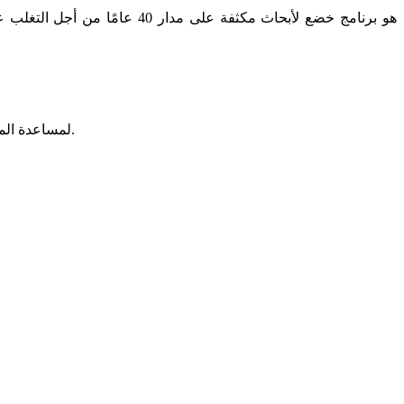
يقوم Etabs بتقسيم العناصر أثناء التحليل باستخدام منهج “العنصر المحدود” (FEM) لمساعدة المستخدمين على توفير الوقت والحصول على نتائج أكثر دقة.