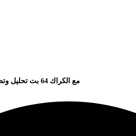
تحميل برنامج Etabs 2016 مع الكراك 64 بت تحليل وتصميم برامج المباني