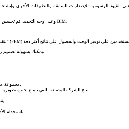
وعلى وجه التحديد، تم تحسين برنامج حساب الهياكل الفولاذية لتسهيل التكامل مع تطبيقات تطبيقات BIM.
يمكنك بسهولة تصميم رسم إنشائي مناسب وسهل القراءة باستخدام أدوات التحسين الممتازة.
مجموعة ميزات غنية تدعم تصميم المباني والتحليل الهيكلي في أداة واحدة.
تنتج الشركة المصنعة، التي تتمتع بخبرة تطويرية تبلغ 40 عامًا، برامج يمكنها أن توفر لك صورًا ونماذج ثلاثية الأبعاد.
يقدم للمهندسين الإنشائيين عددًا كبيرًا من الأدوات لتصميم المباني.
باستخدام الأدوات القوية التي تركز على الأداء، يمكنك تصميم النماذج بسهولة.