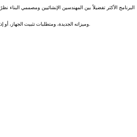
إذا كنت مهتمًا بمعرفة المزيد حول Etabs 2016، وميزاته الجديدة، ومتطلبات تثبيت الجهاز، أو إذا كنت عالقًا في كيفية تثبيت البرنامج وكسره على جهازك.