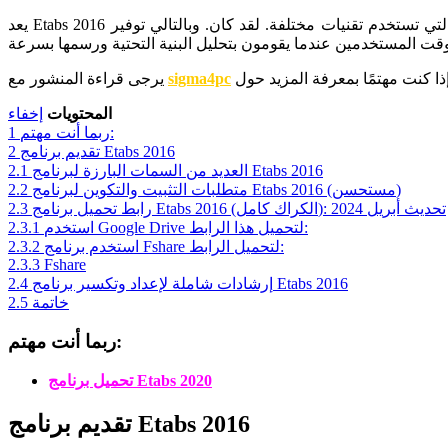
يعد Etabs 2016 البرنامج الأكثر تفضيلاً بين المهندسين الإنشائيين ومصممي البناء نظرًا لمجموعة الميزات الشاملة والمعالجة المتخصصة والميزات الفريدة التي تستخدم تقنيات مختلفة. لقد كان. وبالتالي توفير
sigma4pc
يرجى قراءة المنشور مع
المحتويات
إخفاء
ربما أنت مهتم:
1
تقديم برنامج Etabs 2016
2
العديد من السمات البارزة لبرنامج Etabs 2016
2.1
متطلبات التثبيت والتكوين لبرنامج Etabs 2016 (مستحسن)
2.2
رابط تحميل برنامج Etabs 2016 (الكراك كامل): تحديث أبريل 2024
2.3
استخدم Google Drive لتحميل هذا الرابط:
2.3.1
استخدم برنامج Fshare لتحميل الرابط:
2.3.2
2.3.3
Fshare
إرشادات شاملة لإعداد وتكسير برنامج Etabs 2016
2.4
خاتمة
2.5
ربما أنت مهتم:
تحميل برنامج Etabs 2020
تقديم برنامج Etabs 2016