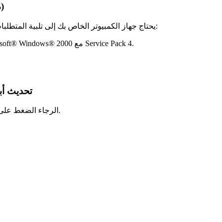
متطلبات التثبيت والتكوين لبرنامج Etabs 2016 (مستحسن)
، يحتاج جهاز الكمبيوتر الخاص بك إلى تلبية المتطلبات التالية:
Windows XP مع Service Packs 1 أو 2، أو Microsoft® Windows® 2000 مع Service Pack 4.
رابط تحميل برنامج Etabs 2016 (الكراك كا
الرجاء الضغط على الرابط الذي قدمناه بالأسفل للحصول على برنامج إيتابس 2016 مجانا.