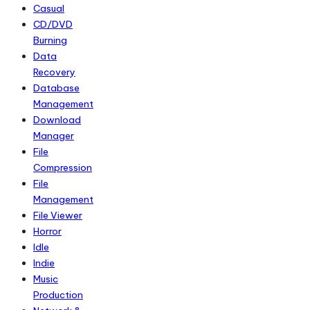
Casual
CD/DVD
Burning
Data
Recovery
Database
Management
Download
Manager
File
Compression
File
Management
File Viewer
Horror
Idle
Indie
Music
Production