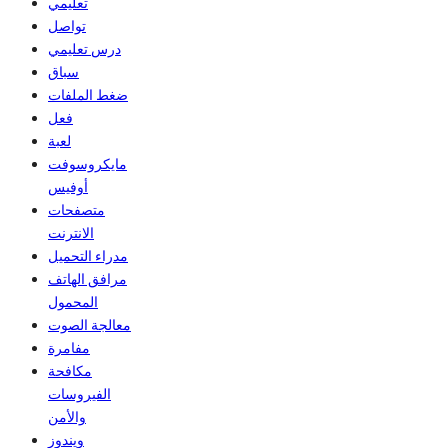
تعليمي
تواصل
درس تعليمي
سباق
ضغط الملفات
فعل
لعبة
مايكروسوفت
أوفيس
متصفحات
الانترنت
مدراء التحميل
مرافق الهاتف
المحمول
معالجة الصوت
مفامرة
مكافحة
الفيروسات
والأمن
ويندوز