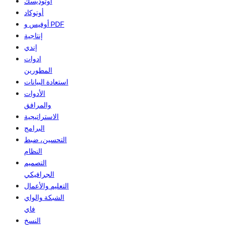
أوتوديسك
أوتوكاد
أوفيس و PDF
إنتاجية
إندي
ادوات
المطورين
استعادة البيانات
الأدوات
والمرافق
الاستراتيجية
البرامج
التحسين، ضبط
النظام
التصميم
الجرافيكي
التعليم والأعمال
الشبكة والواي
فاي
النسخ