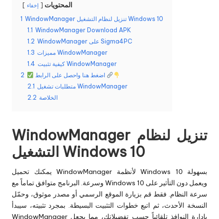
المحتويات
إخفاء
WindowManager تنزيل لنظام التشغيل Windows 10
1
1.1
WindowManager Download APK
WindowManager على Sigma4PC
1.2
مميزات WindowManager
1.3
كيفية تثبيت WindowManager
1.4
اضغط هنا واحصل على الرابط
2
متطلبات تشغيل WindowManager
2.1
الخلاصة
2.2
WindowManager تنزيل لنظام
التشغيل Windows 10
يمكنك تحميل WindowManager لأنظمة Windows 10 بسهولة
وسرعة. البرنامج متوافق تماماً مع Windows 10 ويعمل دون التأثير على
سرعة النظام. فقط قم بزيارة الموقع الرسمي أو مصدر موثوق، وحمّل
النسخة الأحدث، ثم اتبع خطوات التثبيت البسيطة. بمجرد تثبيته، سيبدأ
WindowManager بإدارة النوافذ تلقائياً حسب تفضيلاتك، مما يجعل