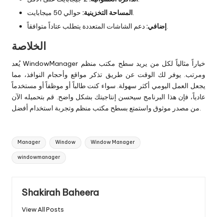
حوالي 50 ميجابايت.
المساحة التخزينية:
دعم الشاشات المتعددة يتطلب عتاداً متوافقاً.
إضافي:
الخلاصة
يُعد WindowManager خياراً مثالياً لكل من يريد سطح مكتب منظم
ومرتب. يوفر لك الوقت عن طريق تذكر مواقع وأحجام النوافذ، مما
يجعل العمل اليومي أكثر سهولة. سواء كنت طالباً أو موظفاً أو مستخدماً
عادياً، فإن هذا البرنامج سيحسن إنتاجيتك بشكل واضح. قم بتحميله الآن
من مصدر موثوق واستمتع بسطح مكتب منظم وتجربة استخدام أفضل.
Tags:
Manager
Window
Window Manager
windowmanager
Shakirah Baheera
View All Posts