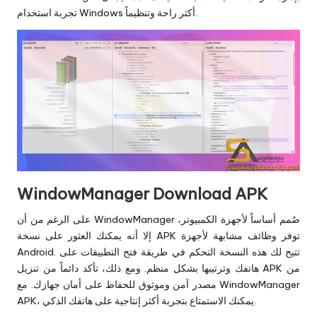
تجربة استخدام Windows أكثر راحة وتنظيماً.
WindowManager Download APK
على الرغم من أن WindowManager صُمم أساساً لأجهزة الكمبيوتر،
إلا أنه يمكنك العثور على نسخة APK توفر وظائف مشابهة لأجهزة
Android. تتيح لك هذه النسخة التحكم في طريقة فتح التطبيقات على
هاتفك وترتيبها بشكل منظم. ومع ذلك، تأكد دائماً من تنزيل APK من
مصدر آمن وموثوق للحفاظ على أمان جهازك. مع WindowManager
APK، يمكنك الاستمتاع بتجربة أكثر إنتاجية على هاتفك الذكي.