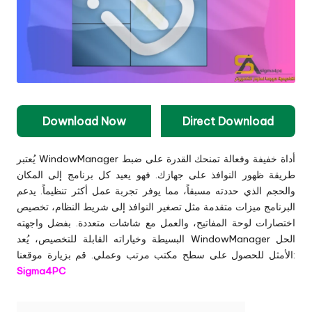
Download Now
Direct Download
يُعتبر WindowManager أداة خفيفة وفعالة تمنحك القدرة على ضبط
طريقة ظهور النوافذ على جهازك. فهو يعيد كل برنامج إلى المكان
والحجم الذي حددته مسبقاً، مما يوفر تجربة عمل أكثر تنظيماً. يدعم
البرنامج ميزات متقدمة مثل تصغير النوافذ إلى شريط النظام، تخصيص
اختصارات لوحة المفاتيح، والعمل مع شاشات متعددة. بفضل واجهته
البسيطة وخياراته القابلة للتخصيص، يُعد WindowManager الحل
قم بزيارة موقعنا:
الأمثل للحصول على سطح مكتب مرتب وعملي.
Sigma4PC