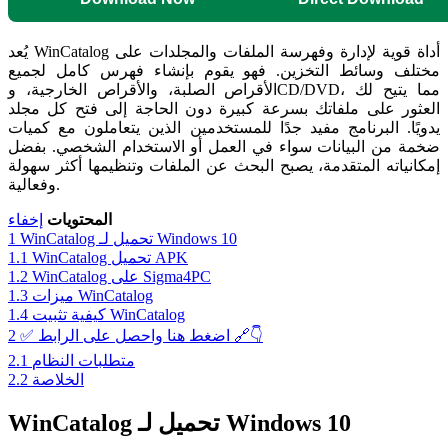
يُعد WinCatalog أداة قوية لإدارة وفهرسة الملفات والمجلدات على
مختلف وسائط التخزين. فهو يقوم بإنشاء فهرس كامل لجميع
الأقراص الصلبة، والأقراص الخارجية، وCD/DVD، مما يتيح لك
العثور على ملفاتك بسرعة كبيرة دون الحاجة إلى فتح كل مجلد
يدويًا. البرنامج مفيد جدًا للمستخدمين الذين يتعاملون مع كميات
ضخمة من البيانات سواء في العمل أو الاستخدام الشخصي. بفضل
إمكانياته المتقدمة، يصبح البحث عن الملفات وتنظيمها أكثر سهولة
وفعالية.
المحتويات
إخفاء
WinCatalog تحميل لـ Windows 10
1
WinCatalog تحميل APK
1.1
WinCatalog على Sigma4PC
1.2
ميزات WinCatalog
1.3
كيفية تثبيت WinCatalog
1.4
✅ اضغط هنا واحصل على الرابط 🔗👇
2
متطلبات النظام
2.1
الخلاصة
2.2
WinCatalog تحميل لـ Windows 10