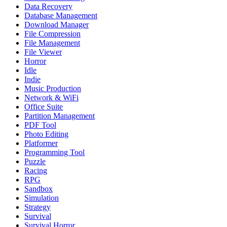
Data Recovery
Database Management
Download Manager
File Compression
File Management
File Viewer
Horror
Idle
Indie
Music Production
Network & WiFi
Office Suite
Partition Management
PDF Tool
Photo Editing
Platformer
Programming Tool
Puzzle
Racing
RPG
Sandbox
Simulation
Strategy
Survival
Survival Horror