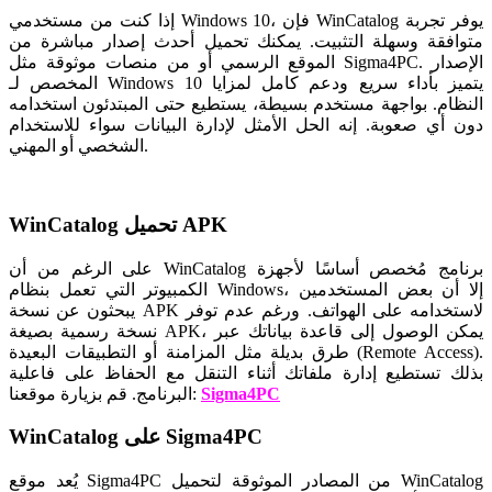
إذا كنت من مستخدمي Windows 10، فإن WinCatalog يوفر تجربة
متوافقة وسهلة التثبيت. يمكنك تحميل أحدث إصدار مباشرة من
الموقع الرسمي أو من منصات موثوقة مثل Sigma4PC. الإصدار
المخصص لـ Windows 10 يتميز بأداء سريع ودعم كامل لمزايا
النظام. بواجهة مستخدم بسيطة، يستطيع حتى المبتدئون استخدامه
دون أي صعوبة. إنه الحل الأمثل لإدارة البيانات سواء للاستخدام
الشخصي أو المهني.
WinCatalog تحميل APK
على الرغم من أن WinCatalog برنامج مُخصص أساسًا لأجهزة
الكمبيوتر التي تعمل بنظام Windows، إلا أن بعض المستخدمين
يبحثون عن نسخة APK لاستخدامه على الهواتف. ورغم عدم توفر
نسخة رسمية بصيغة APK، يمكن الوصول إلى قاعدة بياناتك عبر
طرق بديلة مثل المزامنة أو التطبيقات البعيدة (Remote Access).
بذلك تستطيع إدارة ملفاتك أثناء التنقل مع الحفاظ على فاعلية
Sigma4PC
قم بزيارة موقعنا:
البرنامج.
WinCatalog على Sigma4PC
يُعد موقع Sigma4PC من المصادر الموثوقة لتحميل WinCatalog