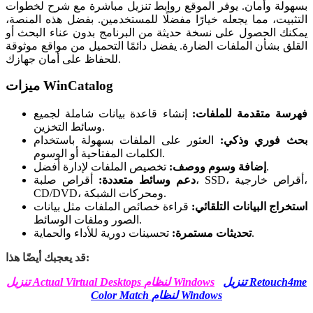
بسهولة وأمان. يوفر الموقع روابط تنزيل مباشرة مع شرح لخطوات
التثبيت، مما يجعله خيارًا مفضلًا للمستخدمين. بفضل هذه المنصة،
يمكنك الحصول على نسخة حديثة من البرنامج بدون عناء البحث أو
القلق بشأن الملفات الضارة. يفضل دائمًا التحميل من مواقع موثوقة
للحفاظ على أمان جهازك.
ميزات WinCatalog
فهرسة متقدمة للملفات:
إنشاء قاعدة بيانات شاملة لجميع
وسائط التخزين.
بحث فوري وذكي:
العثور على الملفات بسهولة باستخدام
الكلمات المفتاحية أو الوسوم.
تخصيص الملفات لإدارة أفضل.
إضافة وسوم ووصف:
دعم وسائط متعددة:
أقراص صلبة، SSD، أقراص خارجية،
CD/DVD، ومحركات الشبكة.
استخراج البيانات التلقائي:
قراءة خصائص الملفات مثل بيانات
الصور وملفات الوسائط.
تحسينات دورية للأداء والحماية.
تحديثات مستمرة:
قد يعجبك أيضًا هذا:
تنزيل Retouch4me
تنزيل Actual Virtual Desktops لنظام Windows
Color Match لنظام Windows