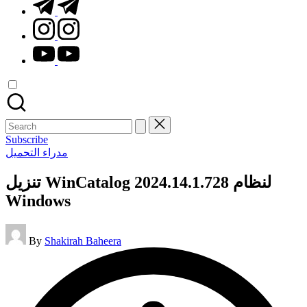
t.me
instagram.com
youtube.com
Search
for:
Subscribe
Posted
مدراء التحميل
in
تنزيل WinCatalog 2024.14.1.728 لنظام
Windows
Posted
By
Shakirah Baheera
by