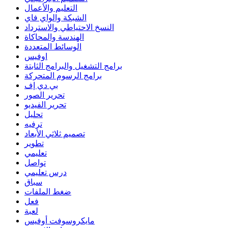
التعليم والأعمال
الشبكة والواي فاي
النسخ الاحتياطي والاسترداد
الهندسة والمحاكاة
الوسائط المتعددة
اوفيس
برامج التشغيل والبرامج الثابتة
برامج الرسوم المتحركة
بي دي إف
تحرير الصور
تحرير الفيديو
تحليل
ترفيه
تصميم ثلاثي الأبعاد
تطوير
تعليمي
تواصل
درس تعليمي
سباق
ضغط الملفات
فعل
لعبة
مايكروسوفت أوفيس