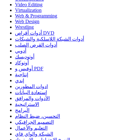
Video Editing
Virtualization
Web & Programming
Web Design
Wrestling
أدوات أقراص DVD
أدوات الشبكة اللاسلكية والشبكات
أدوات القرص الصلب
أدوبي
أوتوديسك
أوتوكاد
أوفيس و PDF
إنتاجية
إندي
ادوات المطورين
استعادة البيانات
الأدوات والمرافق
الاستراتيجية
البرامج
التحسين، ضبط النظام
التصميم الجرافيكي
التعليم والأعمال
الشبكة والواي فاي
النسخ الاحتياطي والاسترداد