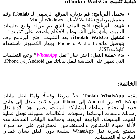
كيفية تثبيت iToolab WatsGo:
تحميل البرنامج:
قم بزيارة الموقع الرسمي لـ
iToolab
وقم
بتحميل برنامج WatsGo لأنظمة Windows أو Mac.
تثبيت البرنامج:
افتح الملف الذي تم تنزيله واتبع تعليمات
التثبيت. وافق على الشروط والأحكام واضغط على “تثبيت”.
تشغيل iToolab WatsGo:
بعد التثبيت، افتح البرنامج وقم
بتوصيل هاتف Android و iPhone بجهاز الكمبيوتر باستخدام
كابلات USB.
بدء عملية النقل:
اختر خيار “نقل
WhatsApp
” واتبع التعليمات
التي تظهر على الشاشة لنقل بياناتك من Android إلى iPhone.
الخاتمة:
يقدم
iToolab WhatsApp
حلاً سريعًا وفعالًا وآمنًا لنقل بيانات
WhatsApp من Android إلى iPhone. سواء كنت تنتقل إلى هاتف
جديد أو تحتاج ببساطة لمشاركة البيانات، يضمن هذا الأداة نقل
رسائلك وملفات الوسائط وسجلات المكالمات بسهولة. تجعل عملية
التثبيت البسيطة، الواجهة البديهية، ومعالجة البيانات الشاملة هذه
الأداة مفيدة للمبتدئين والمستخدمين المحترفين على حد سواء.
استمتع بتجربة نقل WhatsApp سلسة دون القلق بشأن فقدان
البيانات أو التعقيدات.