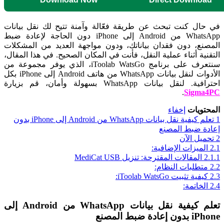
في حال كنت تبحث عن طريقة فعّالة وآمنة تتيح لك نقل بيانات
WhatsApp من Android إلى iPhone دون الحاجة لإعادة ضبط
المصنع، دون فقدان بياناتك، ودون مواجهة العديد من المشكلات
التقنية أثناء عملية النقل، فأنت في المكان الصحيح. في هذا المقال،
سنتعرف على برنامج iToolab WatsGo، الذي يوفر مجموعة من
الأدوات لنقل بيانات WhatsApp من هاتف Android إلى iPhone بكل
احترافية. لنقل بيانات WhatsApp بسهولة وأمان، قم بزيارة
.
Sigma4PC
المحتويات
إخفاء
1
تعلم كيفية نقل بيانات WhatsApp من Android إلى iPhone بدون
إعادة ضبط المصنع
2
تحميل الآن
2.1
الميزات الإضافية:
2.1.1
المقالات المقترحة: تنزيل MediCat USB
2.2
متطلبات النظام:
2.3
كيفية تثبيت iToolab WatsGo:
2.4
الخاتمة:
تعلم كيفية نقل بيانات WhatsApp من Android إلى
iPhone بدون إعادة ضبط المصنع