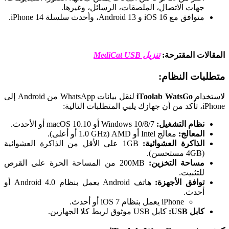
جهات الاتصال، الملصقات، الرسائل، وغيرها.
متوافق مع iOS 16 و Android 13، وأحدث سلسلة iPhone 14.
المقالات المقترحة:
تنزيل MediCat USB
متطلبات النظام:
لاستخدام
iToolab WatsGo
لنقل بيانات WhatsApp من Android إلى
iPhone، تأكد من أن جهازك يلبي المتطلبات التالية:
نظام التشغيل:
Windows 10/8/7 أو macOS 10.10 أو الأحدث.
المعالج:
معالج Intel أو AMD (1.0 GHz أو أعلى).
الذاكرة العشوائية:
1GB على الأقل من الذاكرة العشوائية
(4GB مستحسن).
مساحة التخزين:
200MB من المساحة الحرة على القرص
للتثبيت.
توافق الأجهزة:
هاتف Android يعمل بنظام Android 4.0 أو
أحدث.
iPhone يعمل بنظام iOS 7 أو أحدث.
كابل USB:
كابل USB موثوق لربط كلا الجهازين.