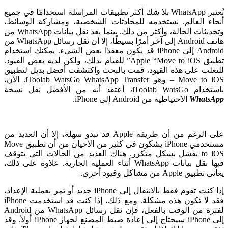
تُعتبر WhatsApp بلا شك أكثر تطبيقات المراسلة استخدامًا في جميع
أنحاء العالم. نستخدمه للمحادثات الشخصية، ومشاركة الوسائط،
وتحديثات الحالة، وأكثر من ذلك. بينما يعد نقل بيانات WhatsApp من
هاتف Android إلى آخر أمرًا بسيطًا، إلا أن نقل رسائل WhatsApp من
Android إلى iPhone قد يكون معقدًا بعض الشيء. يمكنك استخدام
تطبيق Apple “Move to iOS” للقيام بذلك، ولكن لديه بعض القيود.
للتغلب على هذه القيود، قمت بالبحث واكتشفت أفضل بديل لتطبيق
Move to iOS – وهو iToolab WatsGo WhatsApp Transfer. الآن،
باستخدام iToolab WatsGo، أعتقد أنه من الأفضل نقل نسخة
WhatsApp
الاحتياطية من Android إلى iPhone.
على الرغم من أن طريقة Apple قد تبدو سهلة، إلا أن العديد من
مستخدمي iPhone يشكون في كثير من الأحيان من أن تطبيق Move
to iOS يفشل بشكل متكرر. هناك العديد من الحالات التي يتوقف
فيها نقل بيانات WhatsApp أثناء العملية الجارية. علاوة على ذلك،
يعاني تطبيق Apple من مشاكل وقيود أخرى.
إذا كنت تقوم فقط بالانتقال إلى iPhone جديد أو تمر بعملية الإعداد،
فقد لا تكون هذه مشكلة. ومع ذلك، إذا كنت قد استخدمت iPhone
لفترة من الوقت بالفعل، فإن نقل رسائل WhatsApp من Android
إلى iPhone سيحتاج إلى إعادة ضبط المصنع لجهاز iPhone أولاً. وقد