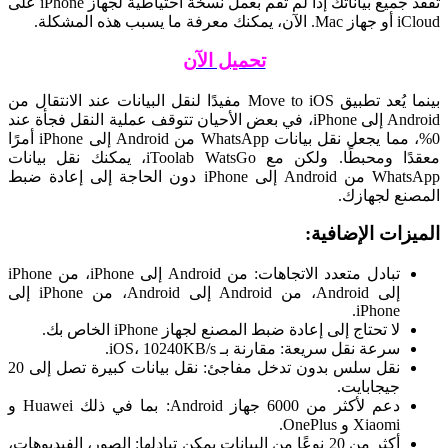
تفقد جميع بياناتك إذا لم تقم بعمل نسخة احتياطية لجهاز iPhone على
iCloud أو جهاز Mac. الآن، يمكنك معرفة ما يسبب هذه المشكلة.
تحميل الآن
بينما يُعد تطبيق Move to iOS مفيدًا لنقل البيانات عند الانتقال من
Android إلى iPhone، في بعض الأحيان تتوقف عملية النقل فجأة عند
0%، مما يجعل نقل بيانات WhatsApp من Android إلى iPhone أمرًا
معقدًا ومحبطًا. ولكن مع iToolab WatsGo، يمكنك نقل بيانات
WhatsApp من Android إلى iPhone دون الحاجة إلى إعادة ضبط
المصنع لجهازك.
الميزات الإضافية:
تبادل متعدد الاتجاهات: من Android إلى iPhone، من iPhone
إلى Android، من Android إلى Android، من iPhone إلى
iPhone.
لا تحتاج إلى إعادة ضبط المصنع لجهاز iPhone الخاص بك.
سرعة نقل سريعة: مقارنة بـ iOS، 10240KB/s.
نقل سلس بدون تدخل مفاجئ: نقل بيانات كبيرة تصل إلى 20
جيجابايت.
دعم لأكثر من 6000 جهاز Android: بما في ذلك Huawei و
Xiaomi و OnePlus.
أكثر من 20 نوعًا من البيانات يمكن تبادلها: الصور، الفيديوهات،