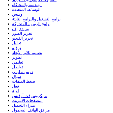
الهندسة والمحاكاة
الوسائط المتعددة
اوفيس
برامج التشغيل والبرامج الثابتة
برامج الرسوم المتحركة
بي دي إف
تحرير الصور
تحرير الفيديو
تحليل
ترفيه
تصميم ثلاثي الأبعاد
تطوير
تعليمي
تواصل
درس تعليمي
سباق
ضغط الملفات
فعل
لعبة
مايكروسوفت أوفيس
متصفحات الانترنت
مدراء التحميل
مرافق الهاتف المحمول