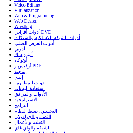
Video Editing
Virtualization
Web & Programming
Web Design
Wrestling
أدوات أقراص DVD
أدوات الشبكة اللاسلكية والشبكات
أدوات القرص الصلب
أدوبي
أوتوديسك
أوتوكاد
أوفيس و PDF
إنتاجية
إندي
ادوات المطورين
استعادة البيانات
الأدوات والمرافق
الاستراتيجية
البرامج
التحسين، ضبط النظام
التصميم الجرافيكي
التعليم والأعمال
الشبكة والواي فاي