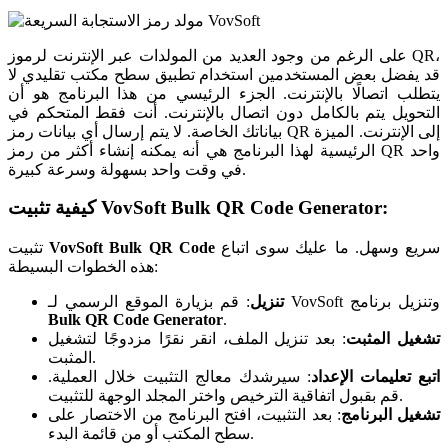
على الرغم من وجود العديد من المولدات عبر الإنترنت لرموز QR،
قد يفضل بعض المستخدمين استخدام تطبيق سطح مكتب تقليدي لا
يتطلب اتصالًا بالإنترنت. الجزء الرئيسي من هذا البرنامج هو أن
التحويل يتم بالكامل دون اتصال بالإنترنت. أنت فقط المتحكم في
بياناتك الخاصة. لا يتم إرسال أي بيانات رمز QR إلى الإنترنت. الميزة
الرئيسية لهذا البرنامج هي أنه يمكنه إنشاء أكثر من رمز QR واحد
في وقت واحد بسهولة وسرعة كبيرة.
VovSoft Bulk QR Code Generator:
كيفية تثبيت
سريع وسهل. ما عليك سوى اتباع
VovSoft Bulk QR Code
تثبيت
هذه الخطوات البسيطة:
: قم بزيارة الموقع الرسمي لـ VovSoft وتنزيل برنامج
تنزيل
Bulk QR Code Generator
.
تشغيل المثبت
: بعد تنزيل الملف، انقر نقرًا مزدوجًا لتشغيل
المثبت.
اتبع تعليمات الإعداد
: سيرشدك معالج التثبيت خلال العملية.
قم بقبول اتفاقية الترخيص واختر المجلد الوجهة للتثبيت.
تشغيل البرنامج
: بعد التثبيت، افتح البرنامج من الاختصار على
سطح المكتب أو من قائمة البدء.