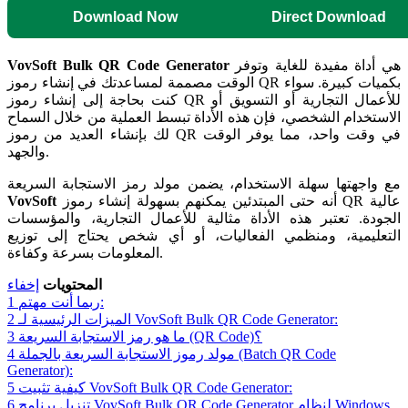
Download Now
Direct Download
هي أداة مفيدة للغاية وتوفر
VovSoft Bulk QR Code Generator
الوقت مصممة لمساعدتك في إنشاء رموز QR بكميات كبيرة. سواء
كنت بحاجة إلى إنشاء رموز QR للأعمال التجارية أو التسويق أو
الاستخدام الشخصي، فإن هذه الأداة تبسط العملية من خلال السماح
لك بإنشاء العديد من رموز QR في وقت واحد، مما يوفر الوقت
والجهد.
مع واجهتها سهلة الاستخدام، يضمن مولد رمز الاستجابة السريعة
أنه حتى المبتدئين يمكنهم بسهولة إنشاء رموز QR عالية
VovSoft
الجودة. تعتبر هذه الأداة مثالية للأعمال التجارية، والمؤسسات
التعليمية، ومنظمي الفعاليات، أو أي شخص يحتاج إلى توزيع
المعلومات بسرعة وكفاءة.
المحتويات
إخفاء
ربما أنت مهتم:
1
الميزات الرئيسية لـ VovSoft Bulk QR Code Generator:
2
ما هو رمز الاستجابة السريعة (QR Code)؟
3
مولد رموز الاستجابة السريعة بالجملة (Batch QR Code
4
Generator):
كيفية تثبيت VovSoft Bulk QR Code Generator:
5
تنزيل برنامج VovSoft Bulk QR Code Generator لنظام Windows
6