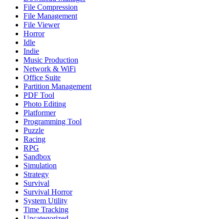
File Compression
File Management
File Viewer
Horror
Idle
Indie
Music Production
Network & WiFi
Office Suite
Partition Management
PDF Tool
Photo Editing
Platformer
Programming Tool
Puzzle
Racing
RPG
Sandbox
Simulation
Strategy
Survival
Survival Horror
System Utility
Time Tracking
Uncategorized