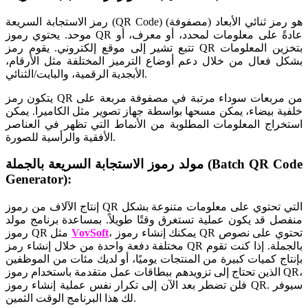
رمز الاستجابة السريعة (QR Code) هو رمز ثنائي الأبعاد (مصفوفة)
موحد. يحتوي رموز QR عادةً على معلومات لمحدد، أو معرف، أو
تتبع تشير إلى موقع إلكتروني. يقوم رمز QR بتخزين المعلومات
بشكل فعال من خلال دعم أوضاع الترميز المختلفة مثل الأرقام،
الأبجدية الرقمية، والبايت/الثنائي.
يتكون رمز QR من مربعات سوداء مرتبة في مصفوفة مربعة على
خلفية بيضاء، يمكن مسحها بواسطة جهاز تصوير مثل الكاميرا. يمكن
استخراج المعلومات المطلوبة من الأنماط التي تظهر في العناصر
الأفقية والرأسية للصورة.
مولد رموز الاستجابة السريعة بالجملة (Batch QR Code
Generator):
إنتاج الآلاف من رموز QR التي تحتوي على معلومات متنوعة بشكل
منفصل قد يكون عملية تستغرق وقتًا طويلاً. بمساعدة برنامج مولد
، يمكنك إنشاء رموز QR تحتوي على نصوص
VovSoft
رموز QR مثل
مختلفة دفعة واحدة من خلال إنشاء رمز QR بالجملة. إذا كنت تقوم
بإنتاج كميات كبيرة من المنتجات يوميًا، أو لديك مئات من الموظفين
الذين تحتاج إلى تزويدهم ببطاقات عمل متقدمة باستخدام رموز QR،
فلن تضطر بعد الآن إلى تكرار نفس عملية إنشاء رموز QR. سيوفر
لك هذا البرنامج الوقت الثمين.