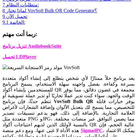
متطلبات النظام:
7
لماذا تختار VovSoft Bulk QR Code Generator؟
8
تحميل الآن
9
الخاتمة:
9.1
ربما أنت مهتم:
تنزيل برنامج AudiobookSuite
تحميل LDPlayer
يعد برنامج حلاً ممتازًا لأي شخص يتطلع إلى إنشاء أكواد متعددة
بسرعة وكفاءة. بفضل واجهته سهلة الاستخدام، يسمح البرنامج
للمستخدمين بإنشاء أكواد QR مجمعة في غضون دقائق، مما يوفر
الوقت والجهد. سواء كنت تدير عملًا تجاريًا أو تدير حملة تسويقية أو
يوفر خيارات قابلة
VovSoft Bulk QR
تنظم حدثًا، فإن برنامج
للتخصيص، مما يسمح لك بتعديل الألوان وإضافة الشعارات لأغراض
العلامة التجارية. بالإضافة إلى ذلك، فهو يدعم تنسيقات تصدير
متعددة مثل PNG وJPG، مما يضمن التوافق عبر منصات مختلفة.
بالنسبة لأولئك الذين لديهم احتياجات أكواد QR عالية الحجم، فإن
، يمكنك الاعتماد
Sigma4PC
هذه الأداة لا غنى عنها، ومع دعم منصة
على أدائها السلس وميزاتها المحسنة لتلبية متطلباتك بكفاءة.