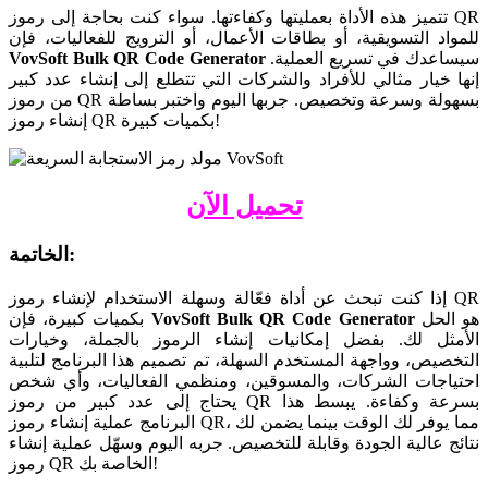
تتميز هذه الأداة بعمليتها وكفاءتها. سواء كنت بحاجة إلى رموز QR
للمواد التسويقية، أو بطاقات الأعمال، أو الترويج للفعاليات، فإن
سيساعدك في تسريع العملية.
VovSoft Bulk QR Code Generator
إنها خيار مثالي للأفراد والشركات التي تتطلع إلى إنشاء عدد كبير
من رموز QR بسهولة وسرعة وتخصيص. جربها اليوم واختبر بساطة
إنشاء رموز QR بكميات كبيرة!
تحميل الآن
الخاتمة:
إذا كنت تبحث عن أداة فعّالة وسهلة الاستخدام لإنشاء رموز QR
هو الحل
VovSoft Bulk QR Code Generator
بكميات كبيرة، فإن
الأمثل لك. بفضل إمكانيات إنشاء الرموز بالجملة، وخيارات
التخصيص، وواجهة المستخدم السهلة، تم تصميم هذا البرنامج لتلبية
احتياجات الشركات، والمسوقين، ومنظمي الفعاليات، وأي شخص
يحتاج إلى عدد كبير من رموز QR بسرعة وكفاءة. يبسط هذا
البرنامج عملية إنشاء رموز QR، مما يوفر لك الوقت بينما يضمن لك
نتائج عالية الجودة وقابلة للتخصيص. جربه اليوم وسهّل عملية إنشاء
رموز QR الخاصة بك!