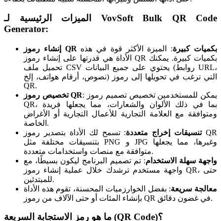
VovSoft Bulk QR Code
الميزات الرئيسية لـ
Generator:
إنشاء رموز QR بكميات كبيرة
: الميزة الأكثر قوة في هذه
الأداة هي قدرتها على إنشاء رموز QR بكميات كبيرة. يمكنك
تحميل ملف CSV يحتوي على جميع البيانات (روابط URL،
نصوص، أرقام هواتف، إلخ) التي ترغب في تحويلها إلى رموز
QR.
: يمكن للمستخدمين تخصيص تصميم رموز
تخصيص رموز QR
QR، بما في ذلك الألوان والشعارات، مما يجعلها فريدة
ومتوافقة مع العلامة التجارية للأعمال التجارية أو الأغراض
الخاصة.
تنسيقات إخراج متعددة
: تسمح لك الأداة بتصدير رموز QR
بتنسيقات مختلفة مثل PNG و JPG وغيرها، مما يجعلها
متوافقة مع منصات واستخدامات متعددة.
واجهة سهلة الاستخدام
: تم تصميم البرنامج ليكون بسيطًا، مع
واجهة مستخدم ترشدك خلال عملية إنشاء رموز QR، حتى
للمبتدئين.
معالجة سريعة
: بفضل الخوارزميات المحسنة، تقوم هذه الأداة
بإنشاء المئات أو حتى الآلاف من رموز QR في غضون دقائق.
ما هو رمز الاستجابة السريعة (QR Code)؟