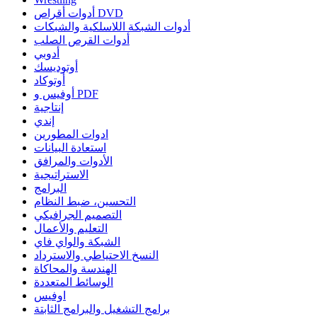
أدوات أقراص DVD
أدوات الشبكة اللاسلكية والشبكات
أدوات القرص الصلب
أدوبي
أوتوديسك
أوتوكاد
أوفيس و PDF
إنتاجية
إندي
ادوات المطورين
استعادة البيانات
الأدوات والمرافق
الاستراتيجية
البرامج
التحسين، ضبط النظام
التصميم الجرافيكي
التعليم والأعمال
الشبكة والواي فاي
النسخ الاحتياطي والاسترداد
الهندسة والمحاكاة
الوسائط المتعددة
اوفيس
برامج التشغيل والبرامج الثابتة