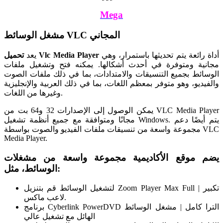
Mega
مشغل الوسائط VLC المجاني
أداة رائعة يتم تحديثها باستمرار، وهي
تحميل Vlc Media Player
يعد
مجانية ومتوفرة في أحدث أشكالها. يمكنه فتح وتشغيل ملفات
الوسائط بجميع التنسيقات والامتدادات، بما في ذلك ملفات الصوت
والفيديو، وهو متوفر بمعظم اللغات، بما في ذلك العربية والإنجليزية
وغيرها من اللغات.
يمكن الوصول إلى الإصدارات 32 و64 بت من VLC Media Player
مجانًا ومتوافقة مع جميع أنظمة تشغيل Windows. يتم أيضًا دعم
مجموعة واسعة من تنسيقات ملفات الفيديو والصوت بواسطة VLC
Media Player.
يضم موقع الأكاديمية مجموعة واسعة من مشغلات
الوسائط، مثل:
لتشغيل الوسائط قم بتنزيل Zoom Player Max Full | تكبير
لاعب ماكس.
برنامج Cyberlink PowerDVD الترا كامل | مشغل الوسائط
الهائل مع تشغيل عالي