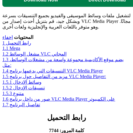
لتشغيل ملفات وسائط الموسيقى والفيديو بجميع التنسيقات بسرعة
وبشكل جيد، قم بتنزيل أحدث إصدار من VLC Media Player مجانًا.
وهو متوفر باللغات العربية والإنجليزية ولغات أخرى.
المحتويات
إخفاء
رابط التحميل
1
1.1
Mega​
مشغل الوسائط VLC المجاني
1.2
يضم موقع الأكاديمية مجموعة واسعة من مشغلات الوسائط،
1.3
مثل:
التنسيقات التي يدعمها برنامج VLC Media Player
1.4
مزيد من التفاصيل حول برنامج VLC Media Player:
1.5
وسائط الإدخال
1.5.1
تنسيقات الإدخال
1.5.2
متنوع
1.5.3
صور من داخل برنامج VLC Media Player على الكمبيوتر
1.6
تفاصيل البرنامج
1.7
رابط التحميل
كلمة المرور: 7744