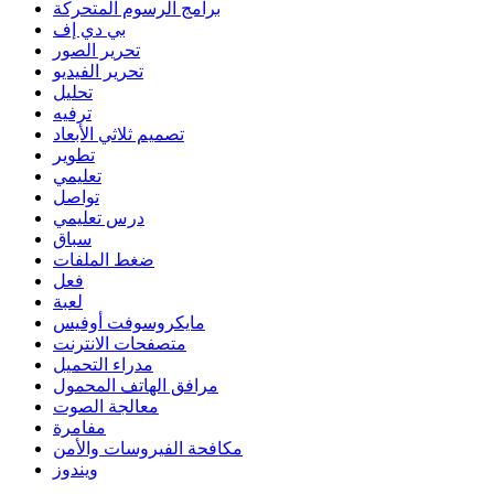
برامج الرسوم المتحركة
بي دي إف
تحرير الصور
تحرير الفيديو
تحليل
ترفيه
تصميم ثلاثي الأبعاد
تطوير
تعليمي
تواصل
درس تعليمي
سباق
ضغط الملفات
فعل
لعبة
مايكروسوفت أوفيس
متصفحات الانترنت
مدراء التحميل
مرافق الهاتف المحمول
معالجة الصوت
مفامرة
مكافحة الفيروسات والأمن
ويندوز