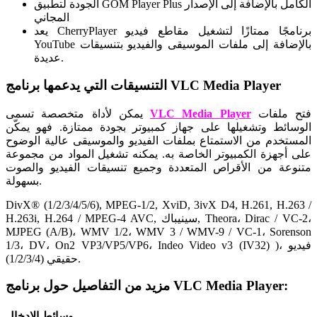
الجودة لتطبيق GOM Player Plus الكامل بالإضافة إلى الإصدار
المجاني
يعد CherryPlayer برنامجًا ممتازًا لتشغيل مقاطع فيديو
YouTube بالإضافة إلى ملفات الموسيقى والفيديو بتنسيقات
عديدة.
التنسيقات التي يدعمها برنامج VLC Media Player
فتح ملفات
VLC Media Player
يمكن لأداة متخصصة تسمى
الوسائط وتشغيلها على جهاز كمبيوتر بجودة ممتازة. فهو يمكّن
المستخدم من الاستمتاع بملفات الفيديو والموسيقى عالية الوضوح
على أجهزة الكمبيوتر الخاصة به. يمكنه تشغيل المواد من مجموعة
متنوعة من الأقراص المتعددة وجميع تنسيقات الفيديو والصوت
بسهولة.
DivX® (1/2/3/4/5/6), MPEG-1/2, XviD, 3ivX D4, H.261, H.263 /
H.263i, H.264 / MPEG-4 AVC, سينيباك, Theora، Dirac / VC-2،
MJPEG (A/B)، WMV 1/2، WMV 3 / WMV-9 / VC-1، Sorenson
1/3، DV، On2 VP3/VP5/VP6، Indeo Video v3 (IV32) )، فيديو
حقيقي (1/2/3/4).
مزيد من التفاصيل حول برنامج VLC Media Player:
وسائط الإدخال