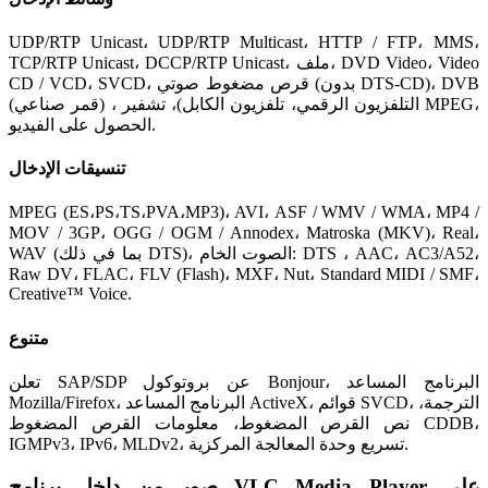
UDP/RTP Unicast، UDP/RTP Multicast، HTTP / FTP، MMS،
TCP/RTP Unicast، DCCP/RTP Unicast، ملف، DVD Video، Video
CD / VCD، SVCD، قرص مضغوط صوتي (بدون DTS-CD)، DVB
(قمر صناعي) ، التلفزيون الرقمي، تلفزيون الكابل)، تشفير MPEG،
الحصول على الفيديو.
تنسيقات الإدخال
MPEG (ES،PS،TS،PVA،MP3)، AVI، ASF / WMV / WMA، MP4 /
MOV / 3GP، OGG / OGM / Annodex، Matroska (MKV)، Real،
WAV (بما في ذلك DTS)، الصوت الخام: DTS ، AAC، AC3/A52،
Raw DV، FLAC، FLV (Flash)، MXF، Nut، Standard MIDI / SMF،
Creative™ Voice.
متنوع
تعلن SAP/SDP عن بروتوكول Bonjour، البرنامج المساعد
Mozilla/Firefox، البرنامج المساعد ActiveX، قوائم SVCD، الترجمة،
نص القرص المضغوط، معلومات القرص المضغوط CDDB،
IGMPv3، IPv6، MLDv2، تسريع وحدة المعالجة المركزية.
صور من داخل برنامج VLC Media Player على