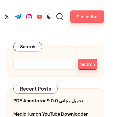
Subscribe
cebook.com
twitter.com
t.me
instagram.com
youtube.com
Search
Search
Recent Posts
PDF Annotator 9.0.0 تحميل مجاني
MediaHuman YouTube Downloader