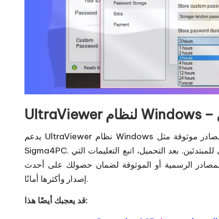
يدعم UltraViewer نظام Windows بالكامل، ويمكن تحميله مباشرةً من موقعه الرسمي أو من مصادر موثوقة مثل
Sigma4PC. يتميز البرنامج بخفة وزنه وسهولة تثبيته، مما يجعله مناسبًا حتى للمبتدئين. بعد التحميل، اتبع التعليمات التي
المصادر الرسمية أو الموثوقة لضمان حصولك على أحدث
إصدار وأكثرها أمانًا.
قد يعجبك أيضًا هذا: