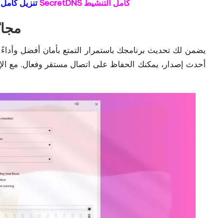
تنزيل SecretDNS كامل التنشيط
Dynamics 365 تنزي
حمل wer
يضمن لك تحديث برنامجك باستمرار التمتع بأمان أفضل وأداءً أ
أحدث إصدار، يمكنك الحفاظ على اتصال مستقر وفعال. مع الإص