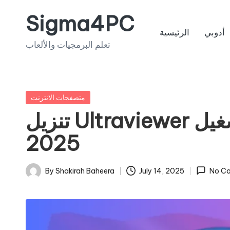
Sigma4PC
Skip
أدوبي
الرئيسية
to
تعلم البرمجيات والألعاب
content
Posted
متصفحات الانترنت
in
تنزيل Ultraviewer لنظام التشغيل Windows
2025
By
Shakirah Baheera
July 14, 2025
No C
Posted
by