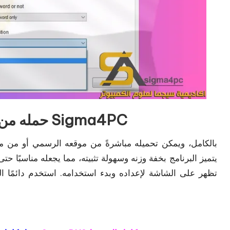
UltraViewer لنظام Windows – حمله من Sigma4PC
تظهر على الشاشة لإعداده وبدء استخدامه. استخدم دائمًا 