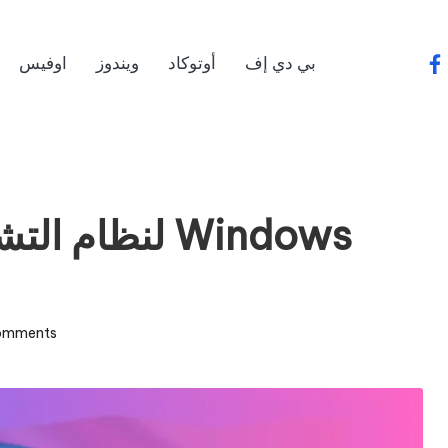
بي دي إف
أوتوكاد
ويندوز
اوفيس
fa
omments