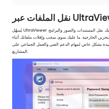
فات عبر UltraViewer
يُسهّل UltraViewer إرسال الملفات مع التحكم عن بُعد في جهاز كمبيوتر آخر. يمكنك نقل المستندات والصور والبرامج
التخزين الخارجية. ما عليك سوى سحب وإفلات ملفاتك أثناء
فيدة بشكل خاص لمهام الدعم الفني والعمل الجماعي على
المشاريع.