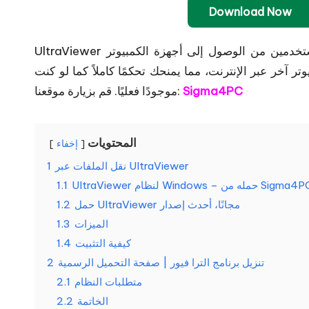
Download Now
UltraViewer هو برنامج سطح مكتب بعيد متعدد الاستخدامات، يُمكّن المستخدمين من الوصول إلى أجهزة الكمبيوتر
تر آخر عبر الإنترنت، مما يمنحك تحكمًا كاملاً كما لو كنت
Sigma4PC
موجودًا فعليًا. قم بزيارة موقعنا:
المحتويات
إخفاء
نقل الملفات عبر UltraViewer
1
UltraVi لنظام Windows – حمله من Sigma4PC
1.1
حمل UltraViewer مجانًا، أحدث إصدار
1.2
الميزات
1.3
كيفية التثبيت
1.4
تنزيل برنامج الترا فيور | صفحة التحميل الرسمية
2
متطلبات النظام
2.1
الخاتمة
2.2