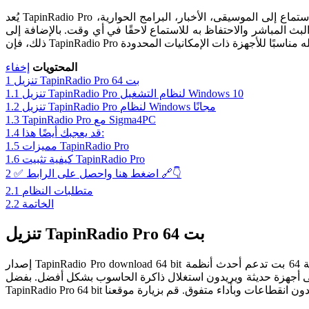
يُعد TapinRadio Pro من أفضل برامج البث الإذاعي عبر الإنترنت، حيث يمنحك إمكانية الوصول إلى آلاف المحطات الإذاعية العالمية بسهولة. يمكن من خلاله الاستماع إلى الموسيقى، الأخبار، البرامج الحوارية،
بث المباشر والاحتفاظ به للاستماع لاحقًا في أي وقت. بالإضافة إلى
المحتويات
إخفاء
تنزيل TapinRadio Pro 64 بت
1
تنزيل TapinRadio Pro لنظام التشغيل Windows 10
1.1
تنزيل TapinRadio Pro لنظام Windows مجانًا
1.2
TapinRadio Pro مع Sigma4PC
1.3
قد يعجبك أيضًا هذا:
1.4
مميزات TapinRadio Pro
1.5
كيفية تثبيت TapinRadio Pro
1.6
✅ اضغط هنا واحصل على الرابط 🔗👇
2
متطلبات النظام
2.1
الخاتمة
2.2
تنزيل TapinRadio Pro 64 بت
إصدار TapinRadio Pro download 64 bit مُخصص للمستخدمين الذين يرغبون في أداء أسرع وتجربة أكثر استقرارًا. النسخة 64 بت تدعم أحدث أنظمة Windows وتوفر تشغيلًا أكثر سلاسة عند التنقل بين مئات
على أجهزة حديثة ويريدون استغلال ذاكرة الحاسوب بشكل أفضل. بفضل
ث الإذاعي دون انقطاعات وبأداء متفوق.