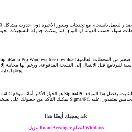
طات سواء حسب الدولة أو النوع. كما يمكنك جدولة التسجيلات بحيث 
سية للبرنامج قبل الانتقال إلى النسخة المدفوعة. ورغم أنها مجانية إلا
يجعلها بداية ممتازة لأي مستخدم جديد يريد التعرف على عالم الراديو عبر الإنترنت.
يمكنك التأكد من حصولك على نسخة كاملة وموثوقة من البرنامج دون مل
قد يعجبك أيضًا هذا:
تنزيل Room Arranger لنظام Windows