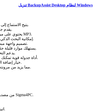
تنزيل BackupAssist Desktop لنظام Windows
يتيح الاستماع إلى آلاف المحطات الإذاعية من مختلف الدول واللغات بسهولة تامة.
يقدم جودة بث عالية مع تقليل فترات التوقف أو الانقطاع أثناء التشغيل.
يحتوي على ميزة التسجيل المباشر لحفظ الأغاني أو البرامج بصيغ متعددة مثل MP3.
إمكانية البحث الذكي عن المحطات حسب الدولة أو النوع أو اللغة خلال ثوانٍ معدودة.
تصميم واجهة مبسط يجمع بين الجمال والوظائف، مناسب للمبتدئين والمحترفين.
يستهلك موارد قليلة جدًا من النظام مما يجعله يعمل بكفاءة حتى على الأجهزة الضعيفة.
يدعم التحديث التلقائي للحصول على أحدث المزايا والتحسينات باستمرار.
أداة جدولة قوية تمكنك من تسجيل البرامج المفضلة في الوقت المحدد دون تدخل يدوي.
خيار إضافة المحطات إلى قائمة المفضلة لتسهيل الوصول إليها بسرعة لاحقًا.
متوافق مع مختلف إصدارات Windows مما يزيد من مرونته وملاءمته للمستخدمين.
قم بتحميل ملف التثبيت الخاص بـ TapinRadio Pro من مصدر موثوق مثل Sigma4PC.
اتبع التعليمات الظاهرة على الشاشة ووافق على شروط الترخيص.