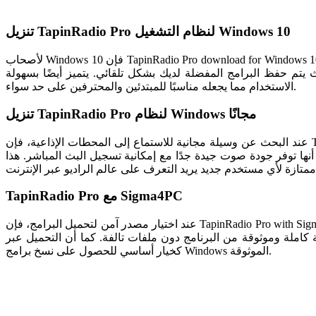
تنزيل TapinRadio Pro لنظام التشغيل Windows 10
لأصحاب Windows 10 فإن TapinRadio Pro download for Windows 10 يُعتبر الحل الأمثل للاستماع إلى الراديو عبر الإنترنت. تم تصميم هذا الإصدار ليعمل بانسجام مع تحديثات ويندوز الأخيرة دون حدوث مشاكل
يتم حفظ البرامج المفضلة لديك بشكل تلقائي. يتميز أيضًا بسهولة
الاستخدام مما يجعله مناسبًا للمبتدئين والمحترفين على حد سواء.
تنزيل TapinRadio Pro لنظام Windows مجانًا
عند البحث عن وسيلة مجانية للاستماع إلى المحطات الإذاعية، فإن TapinRadio Pro Windows free download هو الخيار المناسب. النسخة المجانية تمنحك إمكانية الوصول إلى عدد ضخم من المحطات العالمية
 أنها توفر جودة صوت جيدة جدًا مع إمكانية تسجيل البث المباشر. هذا
TapinRadio Pro مع Sigma4PC
عند اختيار مصدر آمن لتحميل البرامج، فإن TapinRadio Pro with Sigma4PC هو الخيار الأكثر أمانًا. موقع Sigma4PC يوفر نسخًا محدثة وخالية من الفيروسات مما يمنحك راحة البال أثناء التثبيت. بفضل هذا الموقع
فات تالفة. كما أن التحميل عبر Sigma4PC يضمن لك تحديثات حديثة وتجربة استخدام مستقرة. الكثير من المستخدمين يعتمدون عليه
كخيار أساسي للحصول على نسخ برامج Windows الموثوقة.