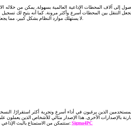
جعل التنقل بين المحطات أسرع وأكثر مرونة. كما أنه يتيح لك تسجيل ال
ذلك، فإن TapinRadio Pro لا يستهلك موارد النظام بشكل كبير، مما يجعله مناسبًا للأجهزة ذات الإمكانيات المحدودة.
ارنة بالإصدارات الأخرى. هذا الإصدار مثالي للأشخاص الذين يعملون 
Sigma4PC
قم بزيارة موقعنا:
TapinRadio Pro 64 bit ستتمكن من الاستمتاع بالب