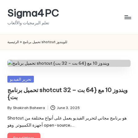
Sigma4PC
Skip
to
تعلم البرمجيات والألعاب
content
الرئيسية
»
تحميل برنامج shotcut للويندوز
Posted
تحرير الفيديو
in
تحميل برنامج shotcut ويندوز 10 مع {64 بت – 32
بت}
By
Shakirah Baheera
June 3, 2025
Posted
by
Shotcut هو برنامج مجاني لتحرير الفيديو يعمل على أنواع مختلفة من
أجهزة الكمبيوتر. وهو open-source،…