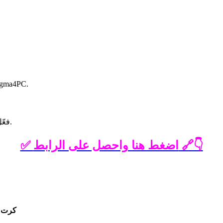
انتقل إلى الموقع الرسمي لـ Resolume أو منصة موثو
فعّل البرنامج باستخدام مفتاح ترخيص أو استخدم النسخة التجريبية.
✅ اضغط هنا واحصل على الرابط 🔗👇
كرت 