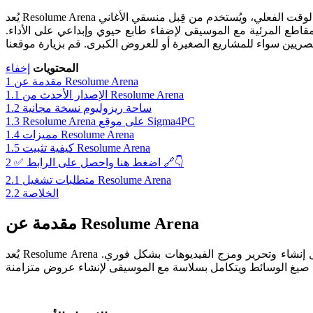
يُعد Resolume Arena برنامجًا احترافيًا لمزج الفيديوهات وتشغيلها في الوقت الفعلي، ويُستخدم من قِبل منسقي الأغاني (DJs) وفناني الفيديو (VJs) ومنظمي العروض لإنتاج تجارب بصرية مبهرة. يساعد البرنامج في
المقاطع المرئية مع الموسيقى لإضفاء طابع حيوي وإبداعي على الأداء.
البصريين سواء للمشاريع الصغيرة أو للعروض الكبرى.
المحتويات
إخفاء
مقدمة عن Resolume Arena
1
الإصدار الأحدث من Resolume Arena
1.1
ساحة ريزوليوم نسخة مجانية
1.2
Resolume Arena على موقع Sigma4PC
1.3
مميزات Resolume Arena
1.4
كيفية تثبيت Resolume Arena
1.5
✅ اضغط هنا واحصل على الرابط 🔗👇
2
متطلبات تشغيل Resolume Arena
2.1
الخلاصة
2.2
مقدمة عن Resolume Arena
يُعد Resolume Arena يجمع بين سهولة الاستخدام والمزايا المتقدمة، مما يجعله مناسبًا للمبتدئين والمحترفين على حد سواء. يتميز بواجهة سريعة الاستجابة تسهّل إنشاء وتحرير ومزج الفيديوهات بشكل فوري.