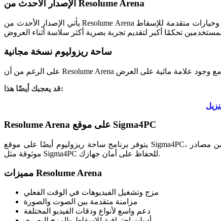
الإصدار الأحدث من Resolume Arena
يأتي الإصدار الأحدث من Resolume Arena بتحسينات كبيرة في الأداء وأدوات إبداعية جديدة مع استقرار أكبر للعروض الحية. يتضمن تحسينات في إدارة الوسائط، وجودة عرض أفضل، وخيارات متقدمة للإسقاط
ساحة ريزوليوم نسخة مجانية
قد يعجبك أيضًا هذا:
Resolume Arena على موقع Sigma4PC
يتوفر برنامج ساحة ريزوليوم أيضًا على موقع Sigma4PC، وهو منصة موثوقة لتحميل البرامج. يوفر الموقع أحدث الإصدارات مع سهولة الوصول وطرق تنزيل آمنة. من المهم دائمًا تحميل البرامج من مصادر
موثوقة مثل Sigma4PC للحفاظ على أمان جهازك.
مميزات Resolume Arena
مزج وتشغيل الفيديوهات في الوقت الفعلي
مزامنة متقدمة بين الصوت والصورة
دعم واسع لأنواع ودقات الفيديو المختلفة
أدوات احترافية للإسقاط والمزج البصري