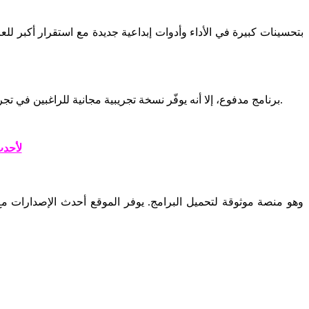
على الرغم من أن Resolume Arena برنامج مدفوع، إلا أنه يوفّر نسخة تجريبية مجانية للراغبين في تجربته قبل الشراء. تتضمن النسخة التجريبية معظم مزايا النسخة الكاملة مع وجود علامة مائية على العرض.
تنزيل MTools