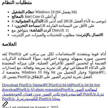
متطلبات النظام
Windows 10 (يفضل 64 bit)
نظام التشغيل:
Intel Core i3 أو أعلى
المعالج:
4GB كحد أدنى (8GB يوصى به لأداء أفضل)
الذاكرة العشوائية:
1GB على الأقل من المساحة الفارغة
مساحة التخزين:
متوافق مع DirectX 11
كرت الشاشة:
الاتصال بالإنترنت:
مطلوب للتحديثات والميزات عبر الإنترنت
الخلاصة
يُعد PixelUp أداة قوية ومتعددة الاستخدامات لكل من يرغب في
تحسين صوره بسهولة وبجودة احترافية. سواءً لاستعادة الذكريات
القديمة أو لتحسين الصور للأغراض العملية، فإن ميزاته المعتمدة
على الذكاء الاصطناعي توفر لك تجربة سريعة وفعالة. مع إصدارات
مخصصة لـ Windows 10 و64 bit وخيار التحميل من Sigma4PC،
يضمن لك PixelUp أفضل تجربة لتحرير الصور على الإطلاق.
Tags:
Download PixelUp Sigma4PC
PixelUp 64 bit
PixelUp 64 bit free
PixelUp لمعالجة الصور
PixelUp AI photo restoration
download
تنزيل
تحميل PixelUp
القديمة
برنامج تكبير الصور بدون فقدان الجودة
تنزيل PixelUp مجانا
PixelUp للكمبيوتر
Last updated on August 4, 2025