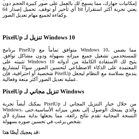
إمكانيات جهازك، مما يسمح لك بالعمل على صور كبيرة الحجم دون
أي تأخير أو توقف. تحميل إصدار 64 bit يعني تجربة أكثر استقراراً
وكفاءة لجميع مهام تعديل الصور.
PixelUp تنزيل لـ Windows 10
برنامج PixelUp متوافق تماماً مع Windows 10، مما يضمن
للمستخدمين تشغيل جميع ميزاته بسهولة ودون مشاكل توافق.
تثبيته على Windows 10 يتيح لك الاستفادة الكاملة من أدواته
المعتمدة على الذكاء الاصطناعي لتحسين الصور. سواءً لمشاريع
شخصية أو احترافية، فإن PixelUp يندمج بسلاسة مع النظام ليجعل
عملية تعديل الصور أكثر متعة وفعالية.
PixelUp تنزيل مجاني لـ Windows
يمكنك أيضاً تجربة PixelUp من خلال خيار التنزيل المجاني لـ
Windows، والذي يمنحك الوصول إلى بعض ميزاته الأساسية.حتى
النسخة المجانية تقدم نتائج رائعة، مما يجعلها بداية ممتازة لأي
شخص يرغب في تحسين صوره بسهولة.
قد يعجبك أيضًا هذا: