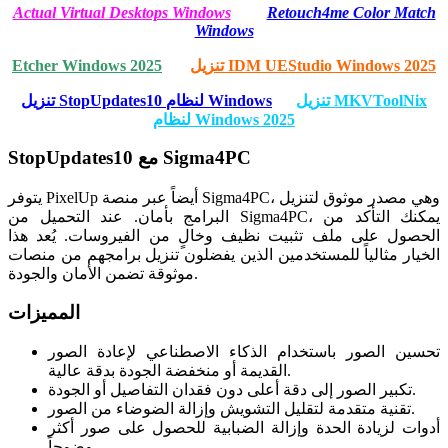
Actual Virtual Desktops Windows
Retouch4me Color Match
Windows
تنزيل IDM UEStudio Windows 2025
Etcher Windows 2025
تنزيل MKVToolNix
تنزيل StopUpdates10 لنظام Windows
لنظام Windows 2025
StopUpdates10 مع Sigma4PC
يتوفر PixelUp أيضاً عبر منصة Sigma4PC، وهي مصدر موثوق لتنزيل
البرامج بأمان. عند التحميل من Sigma4PC، يمكنك التأكد من
الحصول على ملف تثبيت نظيف وخالٍ من الفيروسات. يُعد هذا
الخيار مثالياً للمستخدمين الذين يفضلون تنزيل برامجهم من منصات
موثوقة تضمن الأمان والجودة.
المميزات
تحسين الصور باستخدام الذكاء الاصطناعي لإعادة الصور
القديمة أو منخفضة الجودة بدقة عالية.
تكبير الصور إلى دقة أعلى دون فقدان التفاصيل أو الجودة.
تقنية متقدمة لتقليل التشويش وإزالة الضوضاء من الصور.
أدوات لزيادة الحدة وإزالة الضبابية للحصول على صور أكثر
وضوحاً.