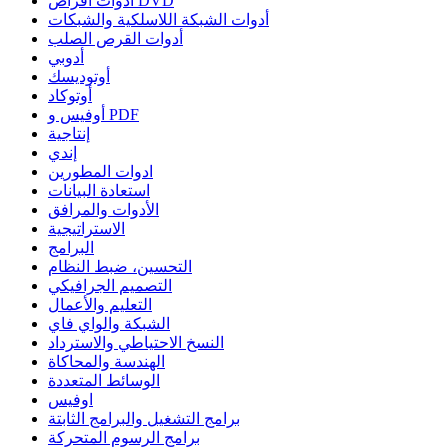
أدوات أقراص DVD
أدوات الشبكة اللاسلكية والشبكات
أدوات القرص الصلب
أدوبي
أوتوديسك
أوتوكاد
أوفيس و PDF
إنتاجية
إندي
ادوات المطورين
استعادة البيانات
الأدوات والمرافق
الاستراتيجية
البرامج
التحسين، ضبط النظام
التصميم الجرافيكي
التعليم والأعمال
الشبكة والواي فاي
النسخ الاحتياطي والاسترداد
الهندسة والمحاكاة
الوسائط المتعددة
اوفيس
برامج التشغيل والبرامج الثابتة
برامج الرسوم المتحركة