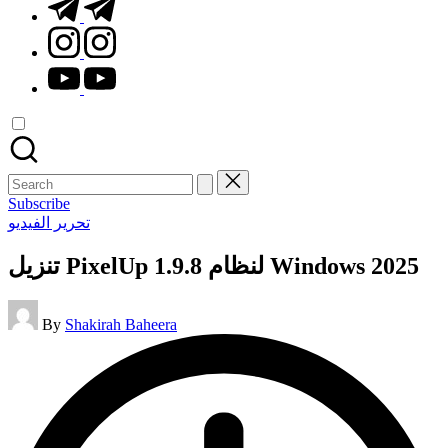
t.me
instagram.com
youtube.com
Search
for:
Subscribe
Posted
تحرير الفيديو
in
تنزيل PixelUp 1.9.8 لنظام Windows 2025
Posted
By
Shakirah Baheera
by