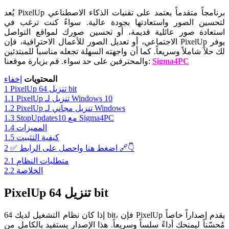
يُعد PixelUp برنامجاً متقدماً يعتمد على تقنيات الذكاء الاصطناعي
لتحسين الصور واستعادتها بجودة عالية. سواءً كنت ترغب في
استعادة صور عائلية قديمة، أو تحسين صورك لمواقع التواصل
الاجتماعي، أو تعديل الصور للأعمال الاحترافية، فإن PixelUp يوفر
لك حلاً شاملاً وسريعاً. كما أن واجهته السهلة تجعله مناسباً للمبتدئين
Sigma4PC
قم بزيارة موقعنا:
والمحترفين على حد سواء.
المحتويات
إخفاء
PixelUp تنزيل 64 bit
1
PixelUp تنزيل لـ Windows 10
1.1
PixelUp تنزيل مجاني لـ Windows
1.2
StopUpdates10 مع Sigma4PC
1.3
المميزات
1.4
كيفية التثبيت
1.5
✅ اضغط هنا واحصل على الرابط 🔗👇
2
متطلبات النظام
2.1
الخلاصة
2.2
PixelUp تنزيل 64 bit
إذا كان نظام التشغيل لديك 64 bit، فإن PixelUp يقدم إصداراً خاصاً
مُحسّناً ليمنحك أداءً سلساً وسريعاً. هذا الإصدار يستفيد بالكامل من