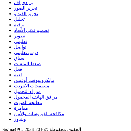
بي دي إف
تحرير الصور
تحرير الفيديو
تحليل
ترفيه
تصميم ثلاثي الأبعاد
تطوير
تعليمي
تواصل
درس تعليمي
سباق
ضغط الملفات
فعل
لعبة
مايكروسوفت أوفيس
متصفحات الانترنت
مدراء التحميل
مرافق الهاتف المحمول
معالجة الصوت
مفامرة
مكافحة الفيروسات والأمن
ويندوز
Sigma4PC. الحقوق محفوظة ©2016-2024