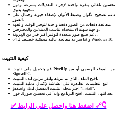
تحسين تلقائي بنقرة واحدة لإجراء التعديلات بسرعة ودون
مجهود يدوي.
دعم تصحيح الألوان وضبط الألوان لإضفاء حيوية وجمال على
الصور.
معالجة دفعات من الصور دفعة واحدة لتوفير الوقت والجهد.
واجهة سهلة الاستخدام تناسب المبتدئين والمحترفين.
دعم صيغ صور متعددة لتوفير أكبر قدر من المرونة.
سرعة معالجة عالية محسّنة خصيصاً لـ 64 bit و Windows 10.
كيفية التثبيت
قم بتحميل ملف تثبيت PixelUp من الموقع الرسمي أو من
Sigma4PC.
افتح الملف الذي تم تنزيله وانقر مرتين لبدء التثبيت.
اتبع التعليمات الظاهرة على الشاشة لإكمال عملية التثبيت.
اختر مجلد التثبيت المفضل لديك واضغط “Install”.
بعد انتهاء التثبيت، افتح البرنامج وابدأ في تحسين صورك فوراً.
✅ اضغط هنا واحصل على الرابط 🔗👇