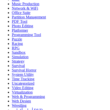
Music Production
Network & WiFi
Office Suite
Partition Management
PDF Tool
Photo Editing
Platformer
Programming Tool
Puzzle
Racing
RPG
Sandbox
Simulation
Strategy
Survival
Survival Horror
System Utility
Time Tracking
Uncategorized
Video Editing
Virtualization
Web & Programming
Web Design
Wrestling