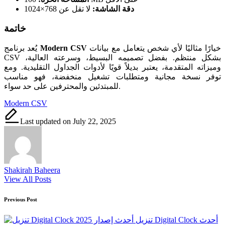
دقة الشاشة:
لا تقل عن 768×1024
خاتمة
خيارًا مثاليًا لأي شخص يتعامل مع بيانات
Modern CSV
يُعد برنامج
CSV بشكل منتظم. بفضل تصميمه البسيط، وسرعته العالية،
وميزاته المتقدمة، يعتبر بديلاً قويًا لأدوات الجداول التقليدية. ومع
توفر نسخة مجانية ومتطلبات تشغيل منخفضة، فهو مناسب
للمبتدئين والمحترفين على حد سواء.
Tags:
Modern CSV
Last updated on July 22, 2025
Shakirah Baheera
View All Posts
Post
Previous Post
navigation
تنزيل Digital Clock أحدث