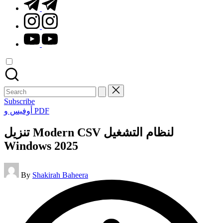
t.me
instagram.com
youtube.com
Search
for:
Subscribe
Posted
أوفيس و PDF
in
تنزيل Modern CSV لنظام التشغيل
Windows 2025
Posted
By
Shakirah Baheera
by