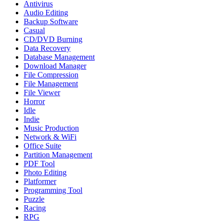
Antivirus
Audio Editing
Backup Software
Casual
CD/DVD Burning
Data Recovery
Database Management
Download Manager
File Compression
File Management
File Viewer
Horror
Idle
Indie
Music Production
Network & WiFi
Office Suite
Partition Management
PDF Tool
Photo Editing
Platformer
Programming Tool
Puzzle
Racing
RPG