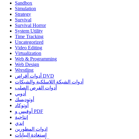
Sandbox
Simulation
Strategy
Survival
Survival Horror
System Utility
Time Tracking
Uncategorized
Video Editing
Virtualization
Web & Programming
Web Design
Wrestling
أدوات أقراص DVD
أدوات الشبكة اللاسلكية والشبكات
أدوات القرص الصلب
أدوبي
أوتوديسك
أوتوكاد
أوفيس و PDF
إنتاجية
إندي
ادوات المطورين
استعادة البيانات