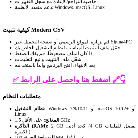
خاصية التراجع/الإعادة مع سجل التغييرات
دعم متعدد الأنظمة: Windows، macOS، Linux
كيفية تثبيت Modern CSV
قم بزيارة الموقع الرسمي أو صفحة التحميل عبر Sigma4PC
حمّل ملف التثبيت المناسب لنظام التشغيل الخاص بك
إذا كان الملف مضغوطًا، قم بفك الضغط
شغّل ملف التثبيت واتبع التعليمات
بعد الانتهاء، افتح البرنامج وابدأ باستخدامه
✅ اضغط هنا واحصل على الرابط 🔗👇
متطلبات النظام
Windows 7/8/10/11 أو macOS 10.12+ أو
نظام التشغيل:
Linux
على الأقل 1.5 GHz
المعالج:
2 GB كحد أدنى (4 GB يفضل للملفات
الذاكرة (RAM):
الكبيرة)
100 MB على الأقل
المساحة الحرة: