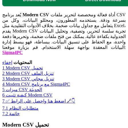
أداة فعالة ومخصصة لتحرير ملفات CSV
Modern CSV
يُعد برنامج
بسرعة ودقة. يستخدمه المطورون، ومحللو البيانات، وكل من
يتعامل مع جداول بيانات ضخمة. بخلاف الأدوات التقليدية مثل Excel،
يقدم Modern CSV تجربة سلسة لتحرير، وتصفية، وتحليل البيانات
الجدولية بكفاءة عالية. يمكنك من فتح ملفات ضخمة، وتحريرها دفعة
واحدة، مع الحفاظ على تنسيق البيانات. ببساطة، فهو يبسط إدارة
قم بزيارة موقعنا:
البيانات المعقدة بواجهة سهلة الاستخدام.
Sigma4PC
المحتويات
إخفاء
Modern CSV تحميل
1
Modern CSV تنزيل الملف
2
Modern CSV تنزيل مجاني
3
Modern CSV مع برنامج Sigma4PC
4
ميزات CSV الحديثة
5
كيفية تثبيت Modern CSV
6
✅ اضغط هنا واحصل على الرابط 🔗👇
7
متطلبات النظام
7.1
خاتمة
7.2
Modern CSV تحميل