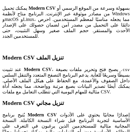
بسهولة وسرعة من الموقع الرسمي أو
Modern CSV
يمكنك تحميل
من مصادر موثوقة عبر الإنترنت. البرنامج متاح لأنظمة Windows
وmacOS وLinux، مما يجعله مناسبًا لمعظم المستخدمين. احرص
دائمًا على التحميل من مصدر آمن لضمان حصولك على الإصدار
الأحدث والمستقر. حجم الملف صغير وسهل التثبيت، حتى
للمستخدمين الجدد.
Modern CSV تنزيل الملف
، يصبح فتح وتحرير ملفات بصيغة
Modern CSV
عند تثبيت
.csv
بسيطًا وسريعًا للغاية. يدعم البرنامج التصفح المتعدد والتنقل السلس
داخل الصفوف والأعمدة، مع الحفاظ على هيكل الملف الأصلي.
يمكنك أيضًا تصدير البيانات بصيغ مرتبة وواضحة، مما يجعله أداة
مثالية للمهام اليومية التي تتطلب التعامل مع ملفات CSV.
Modern CSV تنزيل مجاني
إصدارًا مجانيًا يحتوي على الأدوات
Modern CSV
يُتيح برنامج
الأساسية لتجربة البرنامج قبل شراء النسخة الكاملة. النسخة
المجانية مثالية للمستخدمين الذين يرغبون في التعرف على
الوظائف الأساسية دون أي التزامات مالية. يمكنك تحميلها مجانًا