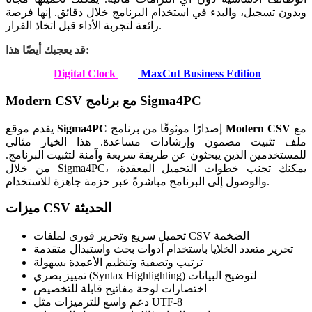
وبدون تسجيل، والبدء في استخدام البرنامج خلال دقائق. إنها فرصة
رائعة لتجربة الأداء قبل اتخاذ القرار.
قد يعجبك أيضًا هذا:
Digital Clock
MaxCut Business Edition
Modern CSV مع برنامج Sigma4PC
مع
Modern CSV
إصدارًا موثوقًا من برنامج
Sigma4PC
يقدم موقع
ملف تثبيت مضمون وإرشادات مساعدة. هذا الخيار مثالي
للمستخدمين الذين يبحثون عن طريقة سريعة وآمنة لتثبيت البرنامج.
من خلال Sigma4PC، يمكنك تجنب خطوات التحميل المعقدة،
والوصول إلى البرنامج مباشرةً عبر حزمة جاهزة للاستخدام.
ميزات CSV الحديثة
تحميل سريع وتحرير فوري لملفات CSV الضخمة
تحرير متعدد الخلايا باستخدام أدوات بحث واستبدال متقدمة
ترتيب وتصفية وتنظيم الأعمدة بسهولة
تمييز بصري (Syntax Highlighting) لتوضيح البيانات
اختصارات لوحة مفاتيح قابلة للتخصيص
دعم واسع للترميزات مثل UTF-8