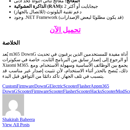
المعالج:
معالج ثنائي النواة كحد أدنى
2 جيجابايت أو أكثر
الذاكرة العشوائية (RAM):
دعم تقنية البلوتوث (للاتصال بالجهاز)
وجود .NET Framework (قد يكون مطلوبًا لبعض الإصدارات)
تحميل الآن
الخلاصة
يُعد m365 DownG أداة مفيدة للمستخدمين الذين يرغبون في تحديث
أو الرجوع إلى إصدار سابق من البرنامج الثابت، خاصة في سكوترات
Xiaomi M365. يجمع بين الوظائف الأساسية وسهولة الاستخدام. ومع
ذلك، يُنصح بالحذر أثناء الاستخدام، لأن تثبيت إصدار غير مناسب قد
يتسبب في تلف الجهاز. تأكد دائمًا من التوافق قبل البدء.
Tags:
CustomFirmware
DownG
ElectricScooter
FlasherApp
m365
DownG
ScooterFirmware
ScooterFlasher
ScooterHacks
ScooterMod
Sc
Shakirah Baheera
View All Posts