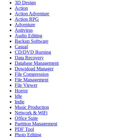
3D Design
Action
Action Adventure
Action RPG
Adventure
Antivirus
Audio Editing
Backup Software
Casual
CD/DVD Burning
Data Recovery
Database Management
Download Manager
File Compression
File Management
File Viewer
Horror
Idle
Indie
Music Production
Network & WiFi
Office Suite
Partition Management
PDF Tool
Photo Editing