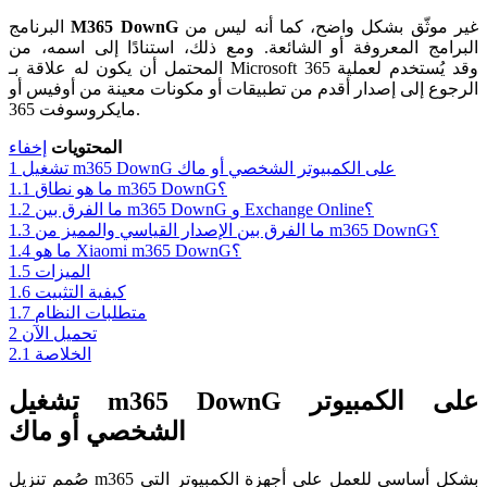
غير موثّق بشكل واضح، كما أنه ليس من
M365 DownG
البرنامج
البرامج المعروفة أو الشائعة. ومع ذلك، استنادًا إلى اسمه، من
المحتمل أن يكون له علاقة بـ Microsoft 365 وقد يُستخدم لعملية
الرجوع إلى إصدار أقدم من تطبيقات أو مكونات معينة من أوفيس أو
مايكروسوفت 365.
المحتويات
إخفاء
تشغيل m365 DownG على الكمبيوتر الشخصي أو ماك
1
ما هو نطاق m365 DownG؟
1.1
ما الفرق بين m365 DownG و Exchange Online؟
1.2
ما الفرق بين الإصدار القياسي والمميز من m365 DownG؟
1.3
ما هو Xiaomi m365 DownG؟
1.4
الميزات
1.5
كيفية التثبيت
1.6
متطلبات النظام
1.7
تحميل الآن
2
الخلاصة
2.1
تشغيل m365 DownG على الكمبيوتر
الشخصي أو ماك
صُمم تنزيل m365 بشكل أساسي للعمل على أجهزة الكمبيوتر التي