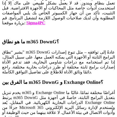
تعمل بنظام ويندوز. قد لا يعمل بشكل طبيعي على ماك إلا إذا
استخدمت أدوات خاصة مثل المحاكيات أو الأجهزة الافتراضية. قبل
التثبيت، تأكد من أن جهاز الكمبيوتر الخاص بك يلبي المواصفات
المطلوبة وأن لديك صلاحيات الوصول اللازمة لتشغيل البرنامج. قم
Sigma4PC
بزيارة موقعنا:
ما هو نطاق m365 DownG؟
يشير “نطاق” m365 DownG عادةً إلى توافقه – مثل تنوع إصدارات
البرامج الثابتة أو الأجهزة التي يمكنه العمل معها. على سبيل المثال،
إذا تم استخدامه مع دراجات شاومي البخارية، فقد تدعم الأداة
إصدارات برامج ثابتة مختلفة أو طرز دراجات بخارية مختلفة. راجع
دائمًا وثائق الأداة للاطلاع على تفاصيل التوافق الكاملة.
ما الفرق بين m365 DownG و Exchange Online؟
يخدم تنزيل m365 و Exchange Online أغراضًا مختلفة تمامًا. غالبًا ما
يرتبط m365 DownG بتعديل البرامج الثابتة، خاصةً في أجهزة مثل
الدراجات البخارية الكهربائية. في المقابل، يُعد Exchange Online
جزءًا من Microsoft 365 ويُستخدم لإدارة رسائل البريد الإلكتروني
وأدوات الاتصال في بيئة الأعمال. لا علاقة بينهما من حيث الوظيفة أو