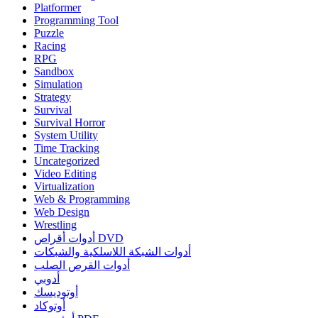
Platformer
Programming Tool
Puzzle
Racing
RPG
Sandbox
Simulation
Strategy
Survival
Survival Horror
System Utility
Time Tracking
Uncategorized
Video Editing
Virtualization
Web & Programming
Web Design
Wrestling
أدوات أقراص DVD
أدوات الشبكة اللاسلكية والشبكات
أدوات القرص الصلب
أدوبي
أوتوديسك
أوتوكاد