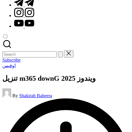
t.me
instagram.com
youtube.com
Search
for:
Subscribe
Posted
اوفيس
in
تنزيل m365 downG ويندوز 2025
Posted
By
Shakirah Baheera
by