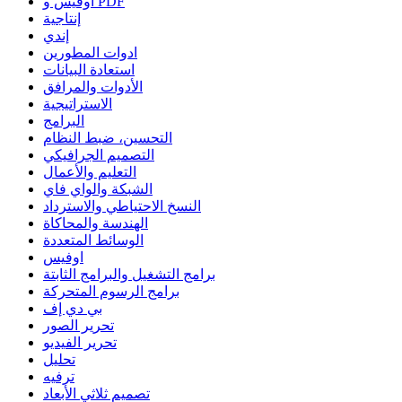
أوفيس و PDF
إنتاجية
إندي
ادوات المطورين
استعادة البيانات
الأدوات والمرافق
الاستراتيجية
البرامج
التحسين، ضبط النظام
التصميم الجرافيكي
التعليم والأعمال
الشبكة والواي فاي
النسخ الاحتياطي والاسترداد
الهندسة والمحاكاة
الوسائط المتعددة
اوفيس
برامج التشغيل والبرامج الثابتة
برامج الرسوم المتحركة
بي دي إف
تحرير الصور
تحرير الفيديو
تحليل
ترفيه
تصميم ثلاثي الأبعاد