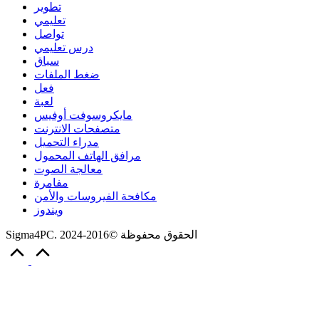
تطوير
تعليمي
تواصل
درس تعليمي
سباق
ضغط الملفات
فعل
لعبة
مايكروسوفت أوفيس
متصفحات الانترنت
مدراء التحميل
مرافق الهاتف المحمول
معالجة الصوت
مفامرة
مكافحة الفيروسات والأمن
ويندوز
Sigma4PC. الحقوق محفوظة ©2016-2024
Scroll
to
Top