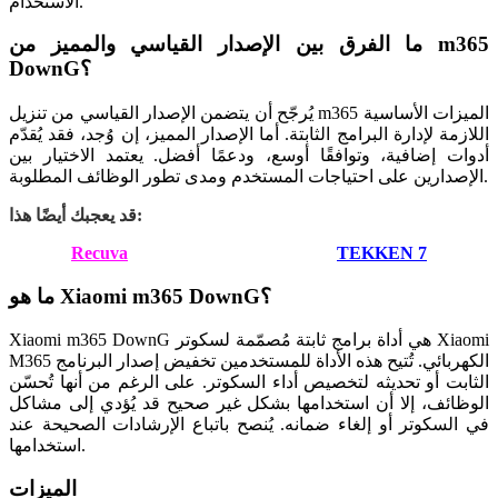
الاستخدام.
ما الفرق بين الإصدار القياسي والمميز من m365
DownG؟
يُرجّح أن يتضمن الإصدار القياسي من تنزيل m365 الميزات الأساسية
اللازمة لإدارة البرامج الثابتة. أما الإصدار المميز، إن وُجد، فقد يُقدّم
أدوات إضافية، وتوافقًا أوسع، ودعمًا أفضل. يعتمد الاختيار بين
الإصدارين على احتياجات المستخدم ومدى تطور الوظائف المطلوبة.
قد يعجبك أيضًا هذا:
Recuva
TEKKEN 7
ما هو Xiaomi m365 DownG؟
Xiaomi m365 DownG هي أداة برامج ثابتة مُصمّمة لسكوتر Xiaomi
M365 الكهربائي. تُتيح هذه الأداة للمستخدمين تخفيض إصدار البرنامج
الثابت أو تحديثه لتخصيص أداء السكوتر. على الرغم من أنها تُحسّن
الوظائف، إلا أن استخدامها بشكل غير صحيح قد يُؤدي إلى مشاكل
في السكوتر أو إلغاء ضمانه. يُنصح باتباع الإرشادات الصحيحة عند
استخدامها.
الميزات