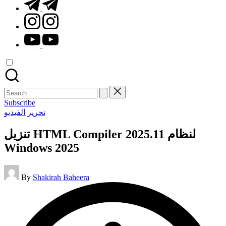
t.me
instagram.com
youtube.com
Search
for:
Subscribe
Posted
تحرير الفيديو
in
تنزيل HTML Compiler 2025.11 لنظام
Windows 2025
Posted
By
Shakirah Baheera
by