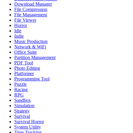
Download Manager
File Compression
File Management
File Viewer
Horror
Idle
Indie
Music Production
Network & WiFi
Office Suite
Partition Management
PDF Tool
Photo Editing
Platformer
Programming Tool
Puzzle
Racing
RPG
Sandbox
Simulation
Strategy
Survival
Survival Horror
System Utility
Time Tracking