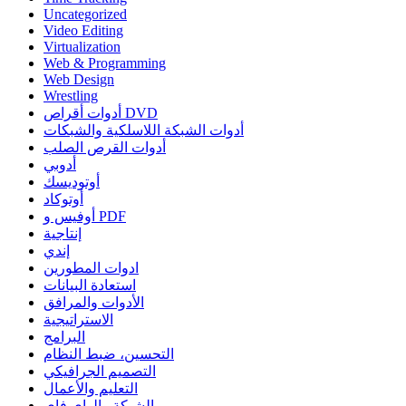
Uncategorized
Video Editing
Virtualization
Web & Programming
Web Design
Wrestling
أدوات أقراص DVD
أدوات الشبكة اللاسلكية والشبكات
أدوات القرص الصلب
أدوبي
أوتوديسك
أوتوكاد
أوفيس و PDF
إنتاجية
إندي
ادوات المطورين
استعادة البيانات
الأدوات والمرافق
الاستراتيجية
البرامج
التحسين، ضبط النظام
التصميم الجرافيكي
التعليم والأعمال
الشبكة والواي فاي