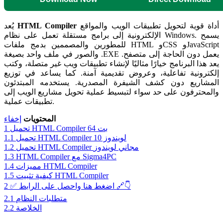
أداة قوية لتحويل تطبيقات الويب والمواقع
HTML Compiler
يُعد
الإلكترونية إلى برامج مستقلة تعمل على نظام Windows. يسمح
للمطورين والمصممين بدمج ملفات HTML وCSS وJavaScript
والصور في ملف واحد بصيغة .EXE يعمل دون الحاجة إلى متصفح.
يعد هذا البرنامج خيارًا مثاليًا لإنشاء تطبيقات ويب غير متصلة، وكتب
إلكترونية تفاعلية، وعروض تقديمية آمنة. كما يساعد في توزيع
المشاريع دون كشف الشيفرة المصدرية. يستخدمه المبتدئون
والمحترفون على حد سواء لتبسيط عملية تحويل مشاريع الويب إلى
تطبيقات عملية.
المحتويات
إخفاء
تحميل HTML Compiler 64 بت
1
تحميل HTML Compiler لويندوز 10
1.1
تحميل HTML Compiler مجاني لويندوز
1.2
HTML Compiler مع Sigma4PC
1.3
مميزات HTML Compiler
1.4
كيفية تثبيت HTML Compiler
1.5
✅ اضغط هنا واحصل على الرابط 🔗👇
2
متطلبات النظام
2.1
الخلاصة
2.2