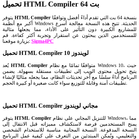
تحميل HTML Compiler 64 بت
بنسخة 64 بت التي تقدم أداءً أفضل وتوافقًا
HTML Compiler
يتوفر
أكبر مع أنظمة Windows الحديثة. تتيح هذه النسخة معالجة أسرع
للمشاريع الكبيرة دون التأثير على الأداء، مما يجعلها مثالية
للمستخدمين الذين يبحثون عن استقرار وتجربة أكثر كفاءة.
قم
Sigma4PC
بزيارة موقعنا:
تحميل HTML Compiler لويندوز 10
متوافقًا تمامًا مع نظام Windows 10، حيث
HTML Compiler
يُعد
يتيح تحويل محتوى الويب إلى تطبيقات مستقلة بسهولة. يضمن
البرنامج أداءً سلسًا مع آخر تحديثات النظام، مما يجعله مثاليًا لإنشاء
تطبيقات آمنة وقابلة للتوزيع سواء كانت صغيرة أو كبيرة الحجم.
تحميل HTML Compiler مجاني لويندوز
للتنزيل المجاني على نظام Windows، مما
HTML Compiler
يتوفر
يمنح المستخدمين فرصة لاستكشاف مميزاته قبل الانتقال إلى
النسخة المدفوعة. النسخة المجانية مناسبة للاستخدام الشخصي
والتعليمي، وتُمكن المبتدئين من التعرف على كيفية عمل البرنامج