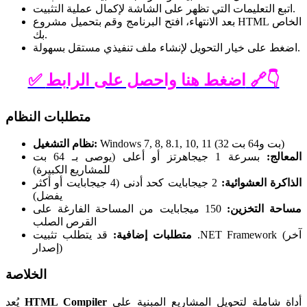
اتبع التعليمات التي تظهر على الشاشة لإكمال عملية التثبيت.
بعد الانتهاء، افتح البرنامج وقم بتحميل مشروع HTML الخاص
بك.
اضغط على خيار التحويل لإنشاء ملف تنفيذي مستقل بسهولة.
✅ اضغط هنا واحصل على الرابط 🔗👇
متطلبات النظام
Windows 7, 8, 8.1, 10, 11 (32 بت و64 بت)
نظام التشغيل:
المعالج:
بسرعة 1 جيجاهرتز أو أعلى (يوصى بـ 64 بت
للمشاريع الكبيرة)
الذاكرة العشوائية:
2 جيجابايت كحد أدنى (4 جيجابايت أو أكثر
يفضل)
مساحة التخزين:
150 ميجابايت من المساحة الفارغة على
القرص الصلب
متطلبات إضافية:
قد يتطلب تثبيت .NET Framework (آخر
إصدار)
الخلاصة
أداة شاملة لتحويل المشاريع المبنية على
HTML Compiler
يُعد