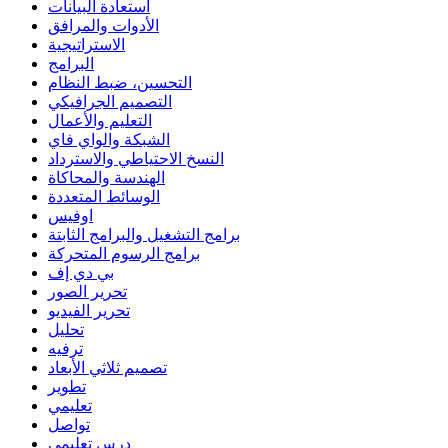
استعادة البيانات
الأدوات والمرافق
الاستراتيجية
البرامج
التحسين، ضبط النظام
التصميم الجرافيكي
التعليم والأعمال
الشبكة والواي فاي
النسخ الاحتياطي والاسترداد
الهندسة والمحاكاة
الوسائط المتعددة
اوفيس
برامج التشغيل والبرامج الثابتة
برامج الرسوم المتحركة
بي دي إف
تحرير الصور
تحرير الفيديو
تحليل
ترفيه
تصميم ثلاثي الأبعاد
تطوير
تعليمي
تواصل
درس تعليمي