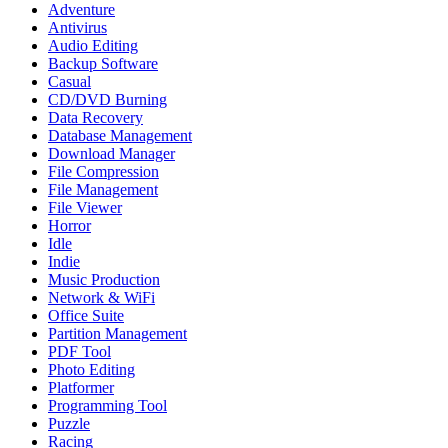
Adventure
Antivirus
Audio Editing
Backup Software
Casual
CD/DVD Burning
Data Recovery
Database Management
Download Manager
File Compression
File Management
File Viewer
Horror
Idle
Indie
Music Production
Network & WiFi
Office Suite
Partition Management
PDF Tool
Photo Editing
Platformer
Programming Tool
Puzzle
Racing