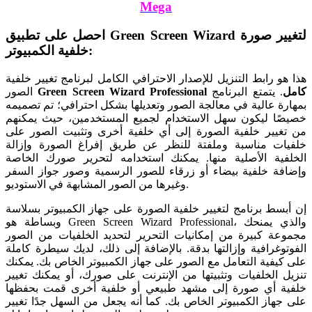
Mega
احصل على تطبيق Green Screen Wizard لتغيير صورة
خلفية الكمبيوتر:
هذا هو رابط التنزيل للإصدار الاحترافي الكامل لبرنامج تغيير خلفية
Green Screen Wizard Professional كامل
. يتمتع البرنامج
الصور
بمهارة عالية في معالجة الصور وتعديلها بشكل احترافي؛ تم تصميمه
خصيصًا ليكون سهل الاستخدام لجميع المستخدمين، حيث يمكنهم
من تغيير خلفية الصورة إلى أي خلفية أخرى وتثبيت الصور على
خلفيات مناسبة وملفتة للنظر عن طريق إفراغ الصورة وإزالة
الخلفية الأصلية منها. يمكنك استخدامه لتحرير صورك الخاصة
وإضافة خلفية بيضاء أو زرقاء للصور الرسمية وصور جواز السفر
وغيرها من الصور المشابهة في الاستوديو.
إن أبسط برنامج لتغيير خلفية الصورة على جهاز الكمبيوتر بسلاسة
وبساطة هو Green Screen Wizard Professional، والذي يمنحك
مجموعة كبيرة من إمكانيات التحرير لتحديد الخلفيات من الصور
الفوتوغرافية وإزالتها بدقة. بالإضافة إلى ذلك، لديك سيطرة كاملة
على كيفية التعامل مع الصور على جهاز الكمبيوتر الخاص بك. يمكنك
تنزيل الخلفيات وتثبيتها من الإنترنت على صورك، أو يمكنك تغيير
خلفية أي صورة إلى مشهد طبيعي أو خلفية أخرى قمت بحفظها
على جهاز الكمبيوتر الخاص بك. كما أنه يجعل من السهل جدًا تغيير