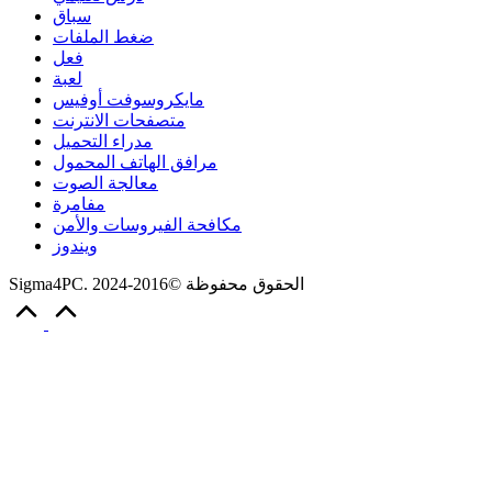
سباق
ضغط الملفات
فعل
لعبة
مايكروسوفت أوفيس
متصفحات الانترنت
مدراء التحميل
مرافق الهاتف المحمول
معالجة الصوت
مفامرة
مكافحة الفيروسات والأمن
ويندوز
Sigma4PC. الحقوق محفوظة ©2016-2024
Scroll
to
Top