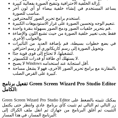
إزالة الخلفية الاحترافية وتنقيح الصورة بفعالية كبيرة.
يساعد المستخدم في إنشاء خلفية بيضاء أو أي لون آخر
مناسب للصورة.
استخدم برامج تحرير الصور كالمحترفين.
تنعيم الوجه وتحسين الصورة على غرار الاستوديوهات الكبيرة.
قم بتحرير خلفيات الصور ودمج الصور بسهولة بنقرة واحدة.
فقط يجب تغيير خلفية الصورة من حيث تشبع اللون والإضاءة
والجوانب الأخرى.
في بضع خطوات بسيطة، قم بإضافة العديد من التأثيرات
وتحويل الصورة إلى رسم كاريكاتوري أو رسم احترافي.
لتشغيلها، لا تحتاج إلى قوى قوية جدًا.
لا يستهلك أي طاقة أو قدرات للكمبيوتر.
لا يصبح Windows أقل استجابة عند استخدامه.
بالمقارنة مع برامج تحرير الصور الأخرى، فهو لا يشغل مساحة
كبيرة على القرص الصلب.
تفعيل برنامج Green Screen Wizard Pro Studio Editor
الكامل:
Green Screen Wizard Pro Studio Editor يمكنك تثبيته بالضغط على
زر التالي ثم التالي ثم تثبيت كأي برنامج عادي وانتظر حتى يكتمل
التثبيت ثم أغلق البرنامج من جهازك ثم انقل ملف الكراك إلى
البرنامج المسار، في هذا المسار: