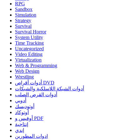
RPG
Sandbox
Simulation
Strategy
Survival
Survival Horror
System Utility
Time Tracking
Uncategorized
Video Editing
Virtualization
Web & Programming
Web Design
Wrestling
أدوات أقراص DVD
أدوات الشبكة اللاسلكية والشبكات
أدوات القرص الصلب
أدوبي
أوتوديسك
أوتوكاد
أوفيس و PDF
إنتاجية
إندي
ادوات المطورين