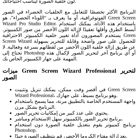
لون خلفية الصورة ليناسب احتياجاتك.
البرنامج الأكثر تخصصًا للتعامل مع الخلفيات الخضراء في الصور
الفوتوغرافية، أو ما يعرف بـ “اللوناء الخضراء”، هو Green Screen
Wizard Pro Studio Editor. باستخدام هذه الأداة، يمكنك استخدام
أبسط الطرق وأقلها تعقيدًا لإزالة اللون الأخضر من صور الكمبيوتر.
يستخدم المصورون أداة تغيير خلفية الكمبيوتر الاحترافية Green
Screen Wizard للحصول على صور واضحة وقابلة للتحرير بسهولة
عن طريق إزالة خلفية اللون الأخضر من لقطاتهم بسرعة وفعالية. لا
تحتاج إلى Photoshop أو أي برنامج آخر لتحرير الصور لإكمال هذه
المهمة على جهاز الكمبيوتر الخاص بك.
ميزات Green Screen Wizard Professional لتحرير
الصور
في أقصر وقت ممكن، يمكنك تنزيل وتثبيت Green Screen
Wizard Professional، وهو برنامج بسيط، على جهازك.
واجهة المستخدم الخاصة بالتطبيق مرنة، مما يسمح باستخدام
البرنامج بشكل مرن.
يحتوي على عدد كبير من إمكانيات تحرير الصور.
برنامج تحرير الصور بالكمبيوتر سهل الاستخدام ومباشر.
برنامج كمبيوتر يقوم بتعديل خلفية الصورة دون استخدام
Photoshop.
بعد إزالة مفتاح الكروما الأخضر، قم بتنظيف الصورة جيدًا.