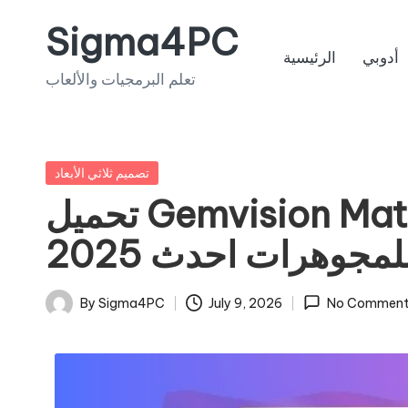
Sigma4PC
Skip
أدوبي
الرئيسية
to
تعلم البرمجيات والألعاب
content
Posted
تصميم ثلاثي الأبعاد
in
تحميل Gemvision Matrix 8 برنامج 3D
لمجوهرات احدث 2025
By
Sigma4PC
July 9, 2026
No Comment
Posted
by