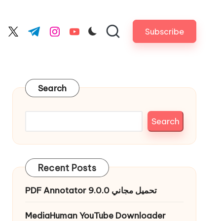
Subscribe
cebook.com
twitter.com
t.me
instagram.com
youtube.com
Search
Search
Recent Posts
PDF Annotator 9.0.0 تحميل مجاني
MediaHuman YouTube Downloader