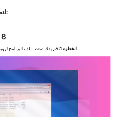
استخدم Google Drive لتحميل هذا الرابط:
إرشادات
قم بفك ضغط ملف البرنامج لرؤيته كما هو معروض على جهاز الكمبيوتر الخاص بك بعد تنزيله.
الخطوة 1: