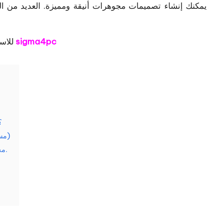
sigma4pc
Gemvision Matrix 8 للاستخدام، راجع هذه المقالة التي كتبها
ما هي الصفات المميزة التي 
متطلبات التثبيت للحد الأدنى لتكوين Matrix 8 (مستحسن)
يمكن تنزيل الكراك الكامل لـ Gemvision Matrix 8 مجانًا.