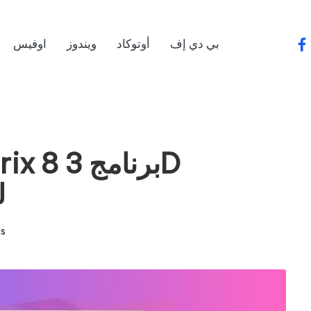
بي دي إف
أوتوكاد
ويندوز
اوفيس
fa
ل
s