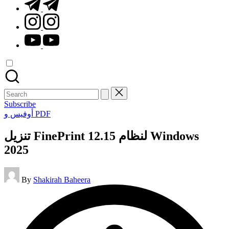
t.me
instagram.com
youtube.com
Search
for:
Subscribe
Posted
أوفيس و PDF
in
تنزيل FinePrint 12.15 لنظام Windows
2025
Posted
By
Shakirah Baheera
by