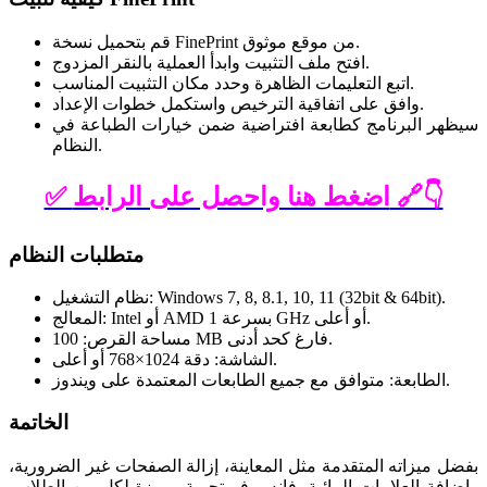
قم بتحميل نسخة FinePrint من موقع موثوق.
افتح ملف التثبيت وابدأ العملية بالنقر المزدوج.
اتبع التعليمات الظاهرة وحدد مكان التثبيت المناسب.
وافق على اتفاقية الترخيص واستكمل خطوات الإعداد.
سيظهر البرنامج كطابعة افتراضية ضمن خيارات الطباعة في
النظام.
✅ اضغط هنا واحصل على الرابط 🔗👇
‏متطلبات النظام
نظام التشغيل: Windows 7, 8, 8.1, 10, 11 (32bit & 64bit).
المعالج: Intel أو AMD بسرعة 1 GHz أو أعلى.
مساحة القرص: 100 MB فارغ كحد أدنى.
الشاشة: دقة 1024×768 أو أعلى.
الطابعة: متوافق مع جميع الطابعات المعتمدة على ويندوز.
الخاتمة
بفضل ميزاته المتقدمة مثل المعاينة، إزالة الصفحات غير الضرورية،
وإضافة العلامات المائية، فإنه يوفر تجربة مميزة لكل من الطلاب،