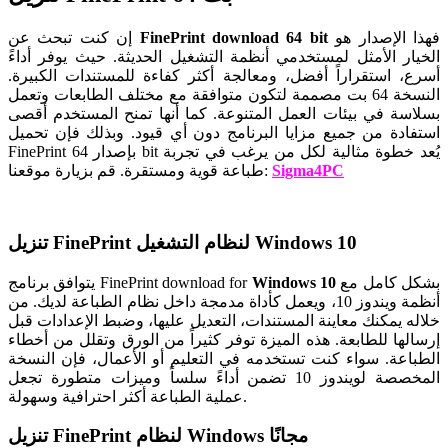
فهذا الإصدار هو
FinePrint download 64 bit
إن كنت تبحث عن
الخيار الأمثل لمستخدمي أنظمة التشغيل الحديثة. حيث يوفر أداءً
أسرع، استقراراً أفضل، ومعالجة أكثر كفاءة للمستندات الكبيرة.
النسخة 64 بت مصممة لتكون متوافقة مع مختلف الطابعات وتعمل
بسلاسة في بيئات العمل المتنوعة. كما أنها تمنح المستخدم أقصى
استفادة من جميع مزايا البرنامج دون أي قيود. وبذلك فإن تحميل
FinePrint بإصدار 64 bit يُعد خطوة مثالية لكل من يرغب في تجربة
Sigma4PC
قم بزيارة موقعنا:
طباعة قوية ومستقرة.
تنزيل FinePrint لنظام التشغيل Windows 10
بشكل كامل مع
Windows 10
يتوافق برنامج FinePrint download for
أنظمة ويندوز 10، ويعمل كأداة مدمجة داخل نظام الطباعة لديك. من
خلاله يمكنك معاينة المستندات، التعديل عليها، وضبط الإعدادات قبل
إرسالها للطابعة. هذه الميزة توفر كثيراً من الورق وتقلل من أخطاء
الطباعة. سواء كنت تستخدمه في التعليم أو الأعمال، فإن النسخة
المخصصة لويندوز 10 تضمن أداءً سلساً وميزات متطورة تجعل
عملية الطباعة أكثر احترافية وسهولة.
تنزيل FinePrint لنظام Windows مجانًا