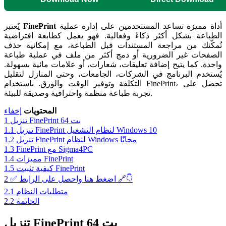
أداة مميزة تساعد المستخدمين على إدارة عملية
FinePrint
يُعتبر
الطباعة بشكل أكثر ذكاءً وفعالية. فهو يعمل كطابعة افتراضية
تُمكّنك من مراجعة المستندات قبل الطباعة، مع إمكانية حذف
الصفحات غير الضرورية أو دمج أكثر من ملف في عملية طباعة
واحدة. كما يتيح إضافة تعليقات، شعارات، أو علامات مائية بسهولة.
يُستخدم البرنامج في الشركات، الجامعات، وحتى المنازل لتقليل
التكلفة وتوفير الوقت والورق. باستخدام FinePrint، تحصل على
تجربة طباعة منظمة واحترافية وصديقة للبيئة.
المحتويات
إخفاء
تنزيل FinePrint 64 بت
1
تنزيل FinePrint لنظام التشغيل Windows 10
1.1
تنزيل FinePrint لنظام Windows مجانًا
1.2
FinePrint مع Sigma4PC
1.3
مميزات FinePrint
1.4
‏كيفية تثبيت FinePrint
1.5
✅ اضغط هنا واحصل على الرابط 🔗👇
2
‏متطلبات النظام
2.1
الخاتمة
2.2
تنزيل FinePrint 64 بت