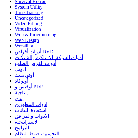
Survival Horror
System Utility
Time Tracking
Uncategorized
Video Editing
Virtualization
Web & Programming
Web Design
Wrestling
أدوات أقراص DVD
أدوات الشبكة اللاسلكية والشبكات
أدوات القرص الصلب
أدوبي
أوتوديسك
أوتوكاد
أوفيس و PDF
إنتاجية
إندي
ادوات المطورين
استعادة البيانات
الأدوات والمرافق
الاستراتيجية
البرامج
التحسين، ضبط النظام