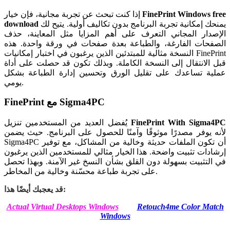
FinePrint Windows free
إذا كنت تبحث عن تجربة مجانية، فإن خيار
يمنحك إمكانية تجربة البرنامج بدون تكاليف أولية. يتيح لك
download
الإصدار المجاني التعرف على أهم المزايا مثل المعاينة، حذف
الصفحات الفارغة، والطباعة بعدة صفحات في ورقة واحدة. هذه
النسخة مثالية للمبتدئين الذين يرغبون في اختبار إمكانيات FinePrint
قبل الانتقال إلى النسخة الكاملة. وبذلك تكون قد حصلت على أداة
عملية تساعدك على تقليل الورق وتحسين إدارة الطباعة بشكل
يومي.
FinePrint مع Sigma4PC
FinePrint With Sigma4PC
يُفضل العديد من المستخدمين تنزيل
لأنه يوفر مصدرًا موثوقًا وآمنًا للحصول على البرنامج. حيث يضمن
Sigma4PC أن تكون الملفات حديثة وخالية من المشاكل، مع توفير
إرشادات تثبيت واضحة. هذا الخيار مثالي للمستخدمين الذين يرغبون
في التثبيت بسهولة دون القلق بشأن النسخ غير الآمنة. وبهذا تحصل
على تجربة طباعة محسّنة وخالية من المخاطر.
قد يعجبك أيضًا هذا:
Actual Virtual Desktops Windows
Retouch4me Color Match
Windows