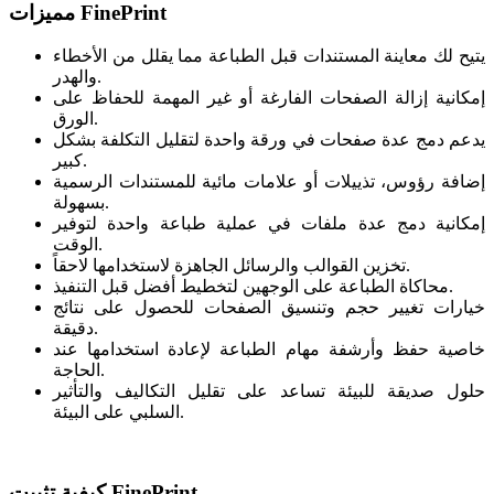
مميزات FinePrint
يتيح لك معاينة المستندات قبل الطباعة مما يقلل من الأخطاء
والهدر.
إمكانية إزالة الصفحات الفارغة أو غير المهمة للحفاظ على
الورق.
يدعم دمج عدة صفحات في ورقة واحدة لتقليل التكلفة بشكل
كبير.
إضافة رؤوس، تذييلات أو علامات مائية للمستندات الرسمية
بسهولة.
إمكانية دمج عدة ملفات في عملية طباعة واحدة لتوفير
الوقت.
تخزين القوالب والرسائل الجاهزة لاستخدامها لاحقاً.
محاكاة الطباعة على الوجهين لتخطيط أفضل قبل التنفيذ.
خيارات تغيير حجم وتنسيق الصفحات للحصول على نتائج
دقيقة.
خاصية حفظ وأرشفة مهام الطباعة لإعادة استخدامها عند
الحاجة.
حلول صديقة للبيئة تساعد على تقليل التكاليف والتأثير
السلبي على البيئة.
‏كيفية تثبيت FinePrint