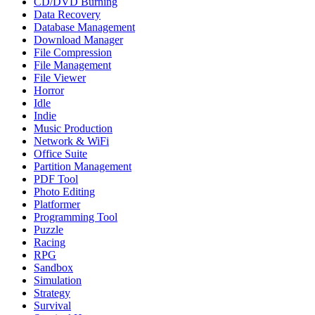
CD/DVD Burning
Data Recovery
Database Management
Download Manager
File Compression
File Management
File Viewer
Horror
Idle
Indie
Music Production
Network & WiFi
Office Suite
Partition Management
PDF Tool
Photo Editing
Platformer
Programming Tool
Puzzle
Racing
RPG
Sandbox
Simulation
Strategy
Survival