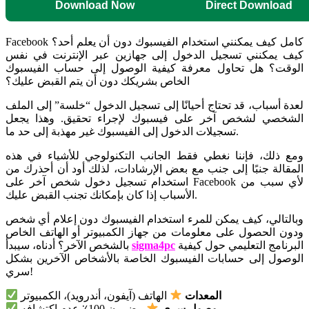
Download Now
Direct Download
Facebook كامل كيف يمكنني استخدام الفيسبوك دون أن يعلم أحد؟
كيف يمكنني تسجيل الدخول إلى جهازين عبر الإنترنت في نفس
الوقت؟ هل تحاول معرفة كيفية الوصول إلى حساب الفيسبوك
الخاص بشريكك دون أن يتم القبض عليك؟
لعدة أسباب، قد تحتاج أحيانًا إلى تسجيل الدخول “خلسة” إلى الملف
الشخصي لشخص آخر على فيسبوك لإجراء تحقيق. وهذا يجعل
تسجيلات الدخول إلى الفيسبوك غير مهذبة إلى حد ما.
ومع ذلك، فإننا نغطي فقط الجانب التكنولوجي للأشياء في هذه
المقالة جنبًا إلى جنب مع بعض الإرشادات، لذلك أود أن أحذرك من
استخدام تسجيل دخول شخص آخر على Facebook لأي سبب من
الأسباب إذا كان بإمكانك تجنب القبض عليك.
وبالتالي، كيف يمكن للمرء استخدام الفيسبوك دون إعلام أي شخص
ودون الحصول على معلومات من جهاز الكمبيوتر أو الهاتف الخاص
البرنامج التعليمي حول كيفية
sigma4pc
بالشخص الآخر؟ أدناه، سيبدأ
الوصول إلى حسابات الفيسبوك الخاصة بالأشخاص الآخرين بشكل
سري!
المعدات
الهاتف (آيفون، أندرويد)، الكمبيوتر
وصول سري
مضمون 100٪ عدم اكتشافه