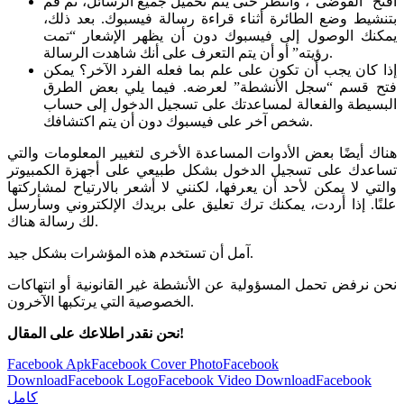
افتح “الفوضى”، وانتظر حتى يتم تحميل جميع الرسائل، ثم قم
بتنشيط وضع الطائرة أثناء قراءة رسالة فيسبوك. بعد ذلك،
يمكنك الوصول إلى فيسبوك دون أن يظهر الإشعار “تمت
رؤيته” أو أن يتم التعرف على أنك شاهدت الرسالة.
إذا كان يجب أن تكون على علم بما فعله الفرد الآخر؟ يمكن
فتح قسم “سجل الأنشطة” لعرضه. فيما يلي بعض الطرق
البسيطة والفعالة لمساعدتك على تسجيل الدخول إلى حساب
شخص آخر على فيسبوك دون أن يتم اكتشافك.
هناك أيضًا بعض الأدوات المساعدة الأخرى لتغيير المعلومات والتي
تساعدك على تسجيل الدخول بشكل طبيعي على أجهزة الكمبيوتر
والتي لا يمكن لأحد أن يعرفها، لكنني لا أشعر بالارتياح لمشاركتها
علنًا. إذا أردت، يمكنك ترك تعليق على بريدك الإلكتروني وسأرسل
لك رسالة هناك.
آمل أن تستخدم هذه المؤشرات بشكل جيد.
نحن نرفض تحمل المسؤولية عن الأنشطة غير القانونية أو انتهاكات
الخصوصية التي يرتكبها الآخرون.
نحن نقدر اطلاعك على المقال!
Tags:
Facebook Apk
Facebook Cover Photo
Facebook
Download
Facebook Logo
Facebook Video Download
Facebook
كامل