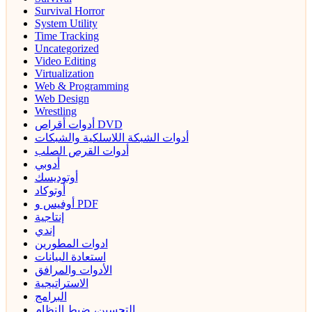
Survival Horror
System Utility
Time Tracking
Uncategorized
Video Editing
Virtualization
Web & Programming
Web Design
Wrestling
أدوات أقراص DVD
أدوات الشبكة اللاسلكية والشبكات
أدوات القرص الصلب
أدوبي
أوتوديسك
أوتوكاد
أوفيس و PDF
إنتاجية
إندي
ادوات المطورين
استعادة البيانات
الأدوات والمرافق
الاستراتيجية
البرامج
التحسين، ضبط النظام