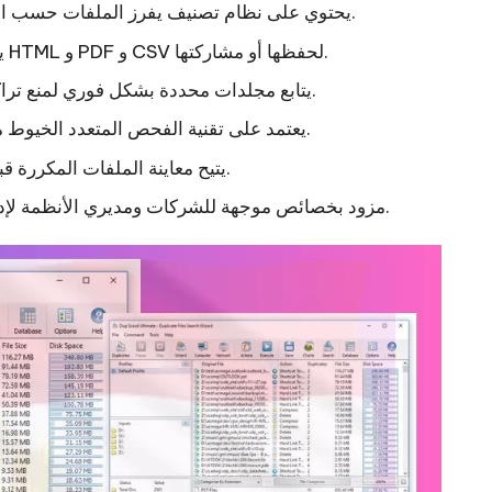
يحتوي على نظام تصنيف يفرز الملفات حسب النوع مثل الصور، الفيديوهات، المستندات والموسيقى.
يوفر إمكانية تصدير نتائج الفحص إلى صيغ متعددة مثل HTML و PDF و CSV لحفظها أو مشاركتها.
يتابع مجلدات محددة بشكل فوري لمنع تراكم التكرارات دون الحاجة إلى الفحص اليدوي المتكرر.
يعتمد على تقنية الفحص المتعدد الخيوط مما يسمح بمسح ملايين الملفات بسرعة وكفاءة عالية.
يتيح معاينة الملفات المكررة قبل الحذف لتجنب فقدان بيانات هامة عن طريق الخطأ.
مزود بخصائص موجهة للشركات ومديري الأنظمة لإدارة الملفات المكررة على عدة خوادم في وقت واحد.