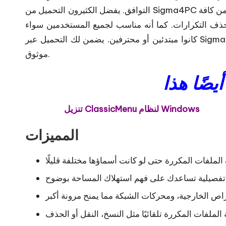
التوافق. يفضل الكثيرون التحميل من Sigma4PC لأنه يوفر برامج محدثة وخالية من الفيروسات. هذا الإصدار يتضمن كافة
ذف التكرارات. كما أنه مناسب لجميع المستخدمين سواء
كانوا مبتدئين أو محترفين. يضمن لك التحميل عبر Sigma4PC تجربة تثبيت سلسة وسريعة مع تحديثات مستمرة ودعم
موثوق.
تنزيل ClassicMenu لنظام Windows
المميزات