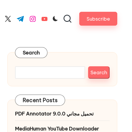
Subscribe
cebook.com
twitter.com
t.me
instagram.com
youtube.com
Search
Search
Recent Posts
PDF Annotator 9.0.0 تحميل مجاني
MediaHuman YouTube Downloader