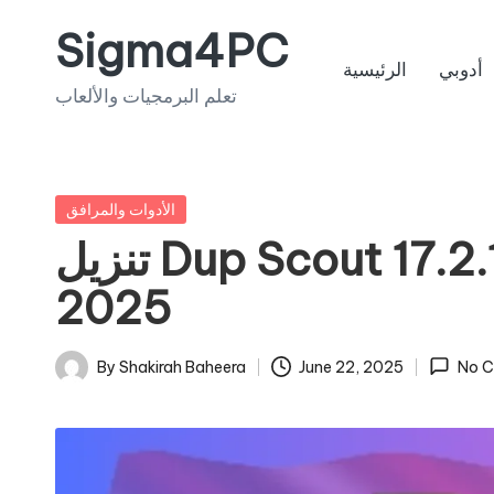
Sigma4PC
Skip
أدوبي
الرئيسية
to
تعلم البرمجيات والألعاب
content
Posted
الأدوات والمرافق
in
تنزيل Dup Scout 17.2.18 لنظام Windows
2025
By
Shakirah Baheera
June 22, 2025
No 
Posted
by