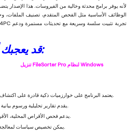
الوظائف الأساسية مثل الفحص المتقدم، تصنيف الملفات، وح
قد يعجبك أيضًا هذا:
تنزيل FileSorter Pro لنظام Windows
يعتمد البرنامج على خوارزميات ذكية قادرة على اكتشاف الملفات المكررة حتى لو كانت أسماؤها مختلفة قليلًا.
يقدم تقارير تحليلية ورسوم بيانية تفصيلية تساعدك على فهم استهلاك المساحة بوضوح.
يدعم فحص الأقراص المحلية، الأقراص الخارجية، ومحركات الشبكة مما يمنح مرونة أكبر.
يمكن تخصيص سياسات لمعالجة الملفات المكررة تلقائيًا مثل النسخ، النقل أو الحذف.