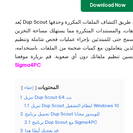
Download Now
يُعد Dup Scout أداة متطورة وفعّالة تساعد المستخدمين في إدارة ملفاتهم عن طريق اكتشاف الملفات المكررة وحذفها
وهات، والمستندات المتكررة مما يستهلك مساحة التخزين
تسمح حتى للمبتدئين بإجراء عمليات فحص شاملة وتنظيم
 الذين يتعاملون مع كميات ضخمة من الملفات. باستخدامه،
تحسين تنظيم ملفاتك دون أي صعوبة.
Sigma4PC
المحتويات
إخفاء
تنزيل Dup Scout 64 بت
1
تنزيل Dup Scout لنظام التشغيل Windows 10
1.1
تحميل برنامج Dup Scout للويندوز مجانا
2
برنامج Dup Scout مع Sigma4PC
2.1
قد يعجبك أيضًا هذا:
3