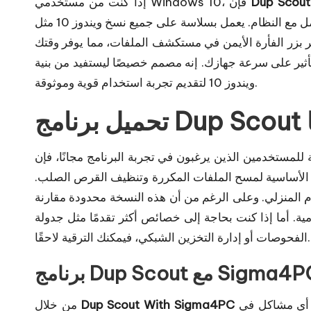
Dup Scout
إذا كنت من مستخدمي Windows 10، فإن
توافقه الكامل مع النظام. يعمل بسلاسة على جميع نسخ ويندوز 10 مثل Home و Pro و Enterprise، دون أي مشاكل. يتيح
ر بزر الفأرة الأيمن في مستكشف الملفات، مما يوفر وقتك
تأثير على سرعة جهازك. إنه مصمم خصيصًا ليستفيد من بنية
ويندوز 10 لتقديم تجربة استخدام قوية وموثوقة.
ا
ات الأساسية لمسح الملفات المكررة وتنظيف القرص الصلب.
ام المنزلي. وعلى الرغم من أن هذه النسخة محدودة مقارنة
ومية. أما إذا كنت بحاجة إلى خصائص أكثر تقدمًا مثل جدولة
الفحوصات أو إدارة التخزين الشبكي، فيمكنك الترقية لاحقًا.
امج Dup Scout مع Sigma4PC
يمكنك الحصول على نسخة آمنة ومضمونة من البرنامج بدون أي مشاكل في
Dup Scout With Sigma4PC
من خلال