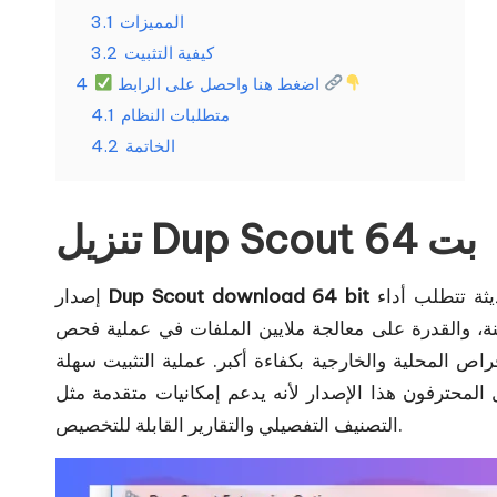
المميزات
3.1
كيفية التثبيت
3.2
اضغط هنا واحصل على الرابط
4
متطلبات النظام
4.1
الخاتمة
4.2
تنزيل Dup Scout 64 بت
مخصص للمستخدمين الذين يعتمدون على أنظمة تشغيل حديثة تتطلب أداء
Dup Scout download 64 bit
إصدار
نة، والقدرة على معالجة ملايين الملفات في عملية فحص
اص المحلية والخارجية بكفاءة أكبر. عملية التثبيت سهلة
لمحترفون هذا الإصدار لأنه يدعم إمكانيات متقدمة مثل
التصنيف التفصيلي والتقارير القابلة للتخصيص.