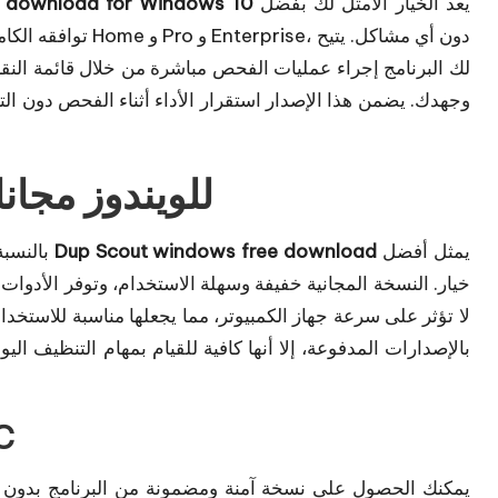
يعد الخيار الأمثل لك بفضل
 download for Windows 10
لك البرنامج إجراء عمليات الفحص مباشرة من خلال قائمة النق
وجهدك. يضمن هذا الإصدار استقرار الأداء أثناء الفحص دون ال
تحميل برنامج Dup Scout للويندوز مجان
يمثل أفضل
Dup Scout windows free download
بالنسبة للمستخدمين الذين يرغبون في تجربة البرنامج مجانًا، فإن
خيار. النسخة المجانية خفيفة وسهلة الاستخدام، وتوفر الأدو
لا تؤثر على سرعة جهاز الكمبيوتر، مما يجعلها مناسبة للاستخد
بالإصدارات المدفوعة، إلا أنها كافية للقيام بمهام التنظيف الي
برن