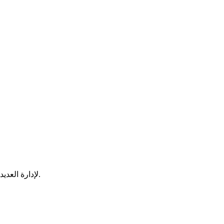
استخدم إمكانية Multi Windows لإدارة العديد من المجلدات في وقت واحد. افتح العديد من الموارد في مساحة العمل واعمل معها في نوافذ مختلفة.