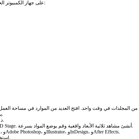
قم بتثبيت برنامج Adobe Bridge 2024 على جهاز الكمبيوتر الخاص بك باتباع الإرشادات التالية:
يمكنك بسهولة تغيير أو إضافة مفاتيح الاختصار إلى لوحة المفاتيح.
دمج العديد من الوظائف في سير عمل واحد من خلال الجمع بينها.
يجعل Bridge من السهل فتح الملفات مباشرة على Substance 3D Stage. أنشئ مشاهد ثلاثية الأبعاد واقعية وقم بوضع المواد بسرعة.
تصور جميع الأصول الخاصة بك، مثل الملفات من Substance 3D، وAdobe Photoshop، وIllustrator، وInDesign، وAfter Effects.
استخدم “تصدير” لتصدير الصور إلى مجموعة متنوعة من التنسيقات.