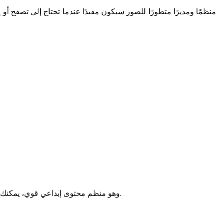
بمساعدة Adobe Bridge 2024، وهو منظم محتوى إبداعي قوي، يمكنك معاينة مجموعة واسعة من المعلومات وترتيبها وتحريرها ونشرها بسرعة، بما في ذلك ملفات الصوت والفيديو.