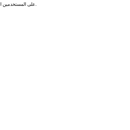
يُسهّل الإصدار الأحدث من Bridge 2024 على المستخدمين الوصول إلى عدد من المهام وعرضها وتغييرها لتبسيط سير العمل وإنجاز العمل في أقرب وقت ممكن.