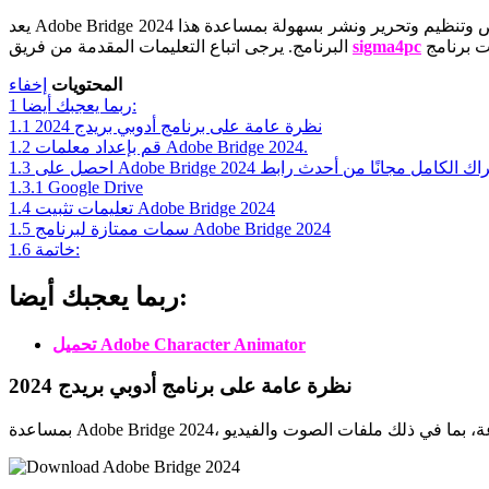
يعد Adobe Bridge 2024 منظمًا ومديرًا متطورًا للصور سيكون مفيدًا عندما تحتاج إلى تصفح أو إدارة آلاف الصور الفوتوغرافية في وقت واحد. يمكن للمستخدمين فحص وتنظيم وتحرير ونشر بسهولة بمساعدة هذا
sigma4pc
البرنامج. يرجى اتباع التعليمات المقدمة من فريق
المحتويات
إخفاء
ربما يعجبك أيضا:
1
نظرة عامة على برنامج أدوبي بريدج 2024
1.1
قم بإعداد معلمات Adobe Bridge 2024.
1.2
لى Adobe Bridge 2024 الكراك الكامل مجانًا من أحدث رابط
1.3
1.3.1
Google Drive
تعليمات تثبيت Adobe Bridge 2024
1.4
سمات ممتازة لبرنامج Adobe Bridge 2024
1.5
خاتمة:
1.6
ربما يعجبك أيضا:
تحميل Adobe Character Animator
نظرة عامة على برنامج أدوبي بريدج 2024