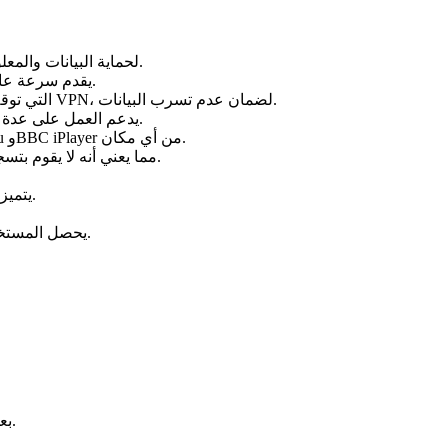
يوفر تشفيراً قوياً بمعيار AES-256، لحماية البيانات والمعلومات من أي اختراق محتمل.
يقدم سرعة عالية واتصالاً ثابتاً مع إمكانية استخدام غير محدود للنطاق الترددي.
التي توقف الاتصال بالإنترنت فور انقطاع VPN، لضمان عدم تسرب البيانات.
يدعم العمل على عدة أجهزة في وقت واحد مثل الحاسوب واللابتوب والأجهزة الأخرى.
يمنح الوصول إلى المواقع والخدمات العالمية مثل Netflix وHulu وBBC iPlayer من أي مكان.
، مما يعني أنه لا يقوم بتسجيل أو حفظ أي أنشطة تصفح للمستخدم.
يتميز بواجهة استخدام سهلة وبسيطة مع خاصية الاتصال بنقرة واحدة.
يحصل المستخدمون على تحديثات منتظمة ودعم فني لحل أي مشكلات تقنية.
بعد اكتمال التثبيت، شغّل البرنامج من الأيقونة على سطح المكتب.