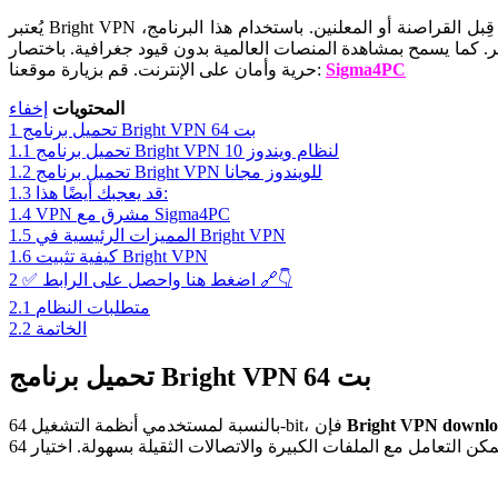
يُعتبر Bright VPN واحداً من أفضل الأدوات التي توفر للمستخدمين تجربة تصفح آمنة وسريعة على الإنترنت. فهو يحمي الهوية الرقمية ويمنع تتبع البيانات من قِبل القراصنة أو المعلنين. باستخدام هذا البرنامج،
ات العالمية بدون قيود جغرافية. باختصار، Bright VPN هو الحل الأمثل لكل من يبحث عن
Sigma4PC
قم بزيارة موقعنا:
حرية وأمان على الإنترنت.
المحتويات
إخفاء
‏تحميل برنامج Bright VPN 64 بت
1
‏تحميل برنامج Bright VPN لنظام ويندوز 10
1.1
‏تحميل برنامج Bright VPN للويندوز مجانا
1.2
قد يعجبك أيضًا هذا:
1.3
VPN مشرق مع Sigma4PC
1.4
‏المميزات الرئيسية في Bright VPN
1.5
كيفية تثبيت Bright VPN
1.6
✅ اضغط هنا واحصل على الرابط 🔗👇
2
‏متطلبات النظام
2.1
‏الخاتمة
2.2
‏تحميل برنامج Bright VPN 64 بت
Bright VPN downloa
بالنسبة لمستخدمي أنظمة التشغيل 64-bit، فإن