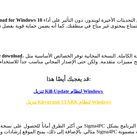
يمنحك تجربة محسّنة مع هذا النظام. النسخة مُهيأة لتعمل بسلاسة مع التحديثات الأخيرة لويندوز، دون التأثير على أداء
oad for Windows 10
متاع بمحتوى غير متاح في منطقتك. كما أنه يضمن حماية قوية بفضل تقن
، حيث يستطيع المبتدئون تجربة البرنامج مجاناً قبل الاشتراك في النسخة الكاملة. النسخة المجانية توفر الخصائص الأساسية مثل
e download
نح مميزات متقدمة. ولكن حتى الإصدار المجاني مناسب جداً للاستخدا
قد يعجبك أيضًا هذا:
تنزيل Kill-Update لنظام Windows
تنزيل Klevgrand STARK لنظام Windows