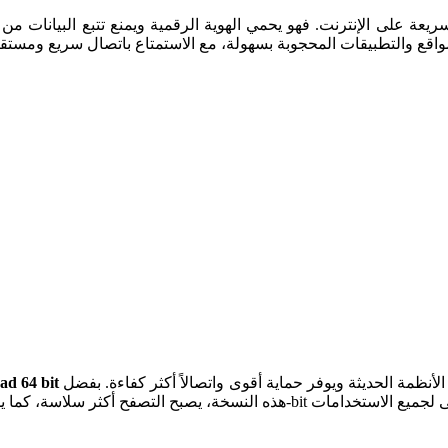
التطبيقات المحجوبة بسهولة، مع الاستمتاع باتصال سريع ومستقر. كما يسمح بمشاهدة المنص
هو الخيار الأفضل لتحقيق أداء أسرع وأكثر استقراراً. هذا الإصدار يدعم الأنظمة الحديثة ويوفر حماية أقوى واتصالاً أكثر كفاءة. بفضل
d 64 bit