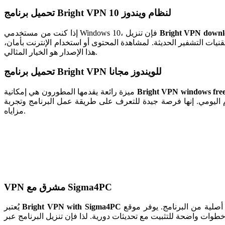
‏تحميل برنامج Bright VPN لنظام ويندوز 10
Bright VPN downl
إذا كنت من مستخدمي Windows 10، فإن تنزيل
يات التشفير الحديثة. لمشاهدة المحتوى أو استخدام الإنترنت بأمان،
هذا الإصدار هو الخيار المثالي.
‏تحميل برنامج Bright VPN للويندوز مجانا
Bright VPN windows fre
ميزة رائعة يقدمها المطورون هي إمكانية
م اليومي. إنها فرصة جيدة للتعرف على طريقة عمل البرنامج وتجربة
مزاياه.
VPN مشرق مع Sigma4PC
من أكثر الطرق أماناً للحصول على نسخة أصلية من البرنامج. يوفر موقع Sigma4PC ملفات محدثة وخالية من أي تهديدات، مما يضمن تثبيتاً سلساً وعمل البرنامج بشكل
Bright VPN with Sigma4PC
يُعتبر