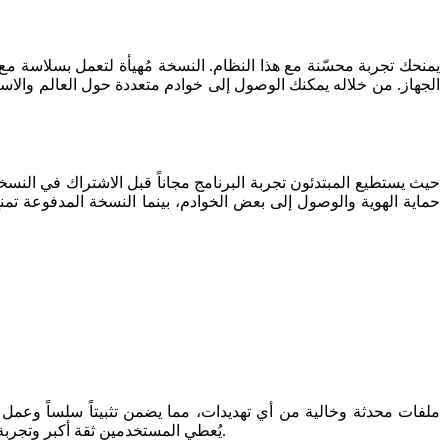
الجهاز. من خلاله يمكنك الوصول إلى خوادم متعددة حول العالم والاست
حماية الهوية والوصول إلى بعض الخوادم، بينما النسخة المدفوعة تم
مثالي. بالإضافة إلى ذلك، يمنح الموقع إرشادات وخطوات واضحة للتثبيت مع تحديثات دورية. لذا فإن تنزيل البرنامج عبر Sigma4PC يُعطي المستخدمين ثقة أكبر وتجربة مضمونة.