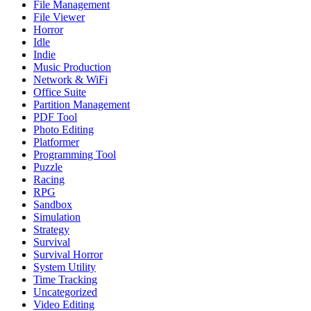
File Management
File Viewer
Horror
Idle
Indie
Music Production
Network & WiFi
Office Suite
Partition Management
PDF Tool
Photo Editing
Platformer
Programming Tool
Puzzle
Racing
RPG
Sandbox
Simulation
Strategy
Survival
Survival Horror
System Utility
Time Tracking
Uncategorized
Video Editing