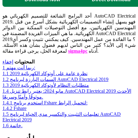
أحد البرامج الشائعة للتصميم الكهربائي هو AutoCAD Electrical
2019. فهو يسهل إنشاء التصميمات الكهربائية بشكل أسرع من قبل
المهندسين الكهربائيين، مع أفضل التوصيلات الممكنة بين الدوائر
الكهربائية. ما هي الميزات الفريدة المضمنة في AutoCAD Electrical
2019؟ ما الفائدة من عمل المهندسين. كيف يمكنني تثبيت وكسر أي
شيء إلى الأبد؟ كثير من الناس لديهم فضول بشأن هذه الأسئلة.
أدناه.
sigma4pc
لمعرفة الحل، يرجى قراءة مقالة
المحتويات
إخفاء
ربما أنت مهتم:
1
نظرة عامة على أوتوكاد الكهربائية 2019
1.1
السمات البارزة لبرنامج AutoCAD Electrical 2019
1.2
متطلبات النظام لأوتوكاد الكهربائية 2019
1.3
مايو 2024: يعتبر رابط تنزيل AutoCAD Electrical 2019 الأحدث
1.4
موثوقًا وآمنًا وسريعًا.
استخدم برنامج Fshare لتحميل الرابط:
1.4.1
1.4.2
Fshare
تعليمات التثبيت والتكسير مدى الحياة لبرنامج AutoCAD
1.5
Electrical 2019
خاتمة.
1.6