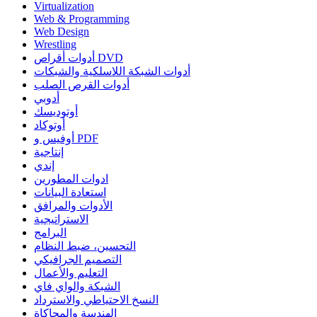
Virtualization
Web & Programming
Web Design
Wrestling
أدوات أقراص DVD
أدوات الشبكة اللاسلكية والشبكات
أدوات القرص الصلب
أدوبي
أوتوديسك
أوتوكاد
أوفيس و PDF
إنتاجية
إندي
ادوات المطورين
استعادة البيانات
الأدوات والمرافق
الاستراتيجية
البرامج
التحسين، ضبط النظام
التصميم الجرافيكي
التعليم والأعمال
الشبكة والواي فاي
النسخ الاحتياطي والاسترداد
الهندسة والمحاكاة