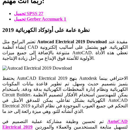
ربما أنت مهتم:
تحميل SPSS 27
تحميل Gerber Accumark 1
نظرة عامة على أوتوكاد الكهربائية 2019
مفيدة عند
Autocad Electrical 2019 Download
تعتبر البرامج مثل
إنشاء أنظمة CAD الكهربائية. فهو يشتمل على أساليب إلكترونية
متنوعة بالإضافة إلى جميع ميزات AutoCAD. تعطي هذه الأداة
الأولوية للأتمتة فوق الإبداع من أجل زيادة الإنتاجية.
يحتفظ AutoCAD Electrical 2019 بنهج Autodesk الاحترافي بينما
يتميز بتصميم حديث وسهل. تم تطوير قاعدة بيانات المكونات
الكهربائية ونظام إدارة المخططات الكهربائية بدقة ودقة. باستخدام
Circuit Builder، يمكن للمهندسين استخدام الأفكار لتصميم الأنظمة
الكهربائية بشكل تفاعلي. يمكن للمدقق الأمثل في AutoCAD
Electrical 2019 التحكم في جميع العيوب الموجودة في نظام الدائرة
الذي أنشأته للتو، وهي ميزة رائعة إلى حد ما.
AutoCAD
تم تحسين وظيفة مشاركة عملية التصميم في
لتسهيل متابعة المستخدمين والعملاء والموردين
Electrical 2019