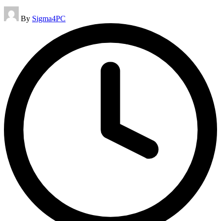
Posted
By
Sigma4PC
by