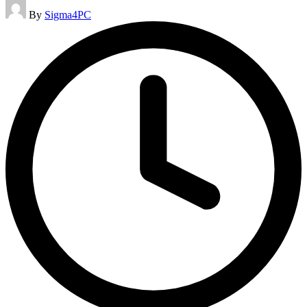
Posted
By
Sigma4PC
by