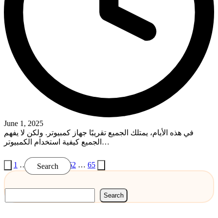
June 1, 2025
في هذه الأيام، يمتلك الجميع تقريبًا جهاز كمبيوتر. ولكن لا يفهم
الجميع كيفية استخدام الكمبيوتر…
Read More
Posts
Previous
Next
1
…
58
59
60
61
62
…
65
Search
page
page
pagination
Search