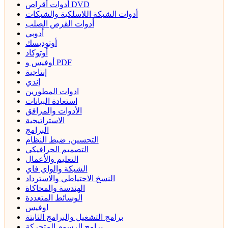
أدوات أقراص DVD
أدوات الشبكة اللاسلكية والشبكات
أدوات القرص الصلب
أدوبي
أوتوديسك
أوتوكاد
أوفيس و PDF
إنتاجية
إندي
ادوات المطورين
استعادة البيانات
الأدوات والمرافق
الاستراتيجية
البرامج
التحسين، ضبط النظام
التصميم الجرافيكي
التعليم والأعمال
الشبكة والواي فاي
النسخ الاحتياطي والاسترداد
الهندسة والمحاكاة
الوسائط المتعددة
اوفيس
برامج التشغيل والبرامج الثابتة
برامج الرسوم المتحركة