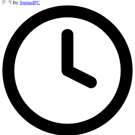
By
Sigma4PC
by