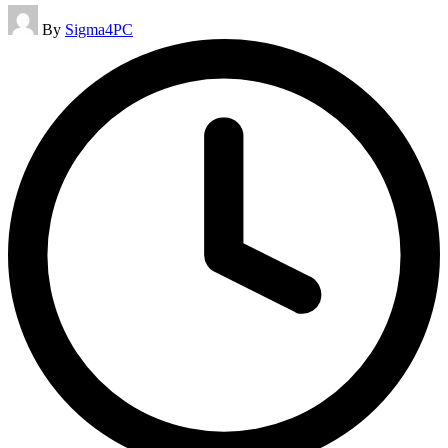
Posted
By
Sigma4PC
by