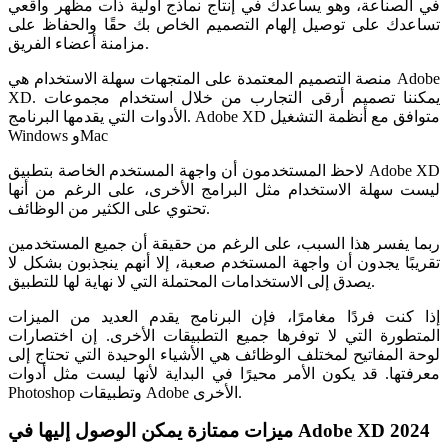
في الصناعة، وهو يساعدك في إنتاج نماذج أولية ذات مظهر واقعي
تساعدك على توصيل إلهام التصميم الخاص بك حقًا والحفاظ على
مزامنة أعضاء الفريق.
منصة التصميم المعتمدة على المتجهات سهلة الاستخدام هي Adobe
XD. يمكننا تصميم أرقى التجارب من خلال استخدام مجموعات
الأدوات التي يقدمها البرنامج. Adobe XD متوافق مع أنظمة التشغيل
Windows وMac
لاحظ المستخدمون أن واجهة المستخدم الخاصة بتطبيق Adobe XD
ليست سهلة الاستخدام مثل البرامج الأخرى، على الرغم من أنها
تحتوي على الكثير من الوظائف.
ربما يفسر هذا السبب، على الرغم من حقيقة أن جميع المستخدمين
تقريبًا يجدون أن واجهة المستخدم صعبة، إلا أنهم ينجذبون بشكل لا
يصدق إلى الاستخدامات المحتملة التي لا نهاية لها للتطبيق.
إذا كنت فردًا مغامرًا، فإن البرنامج يقدم العديد من الميزات
المتطورة التي لا توفرها جميع التطبيقات الأخرى. إن اختصارات
لوحة المفاتيح لمختلف الوظائف هي الأشياء الوحيدة التي تحتاج إلى
معرفتها. قد يكون الأمر محيرًا في البداية لأنها ليست مثل أدوات
Photoshop وتطبيقات Adobe الأخرى.
ميزات ممتازة يمكن الوصول إليها في Adobe XD 2024