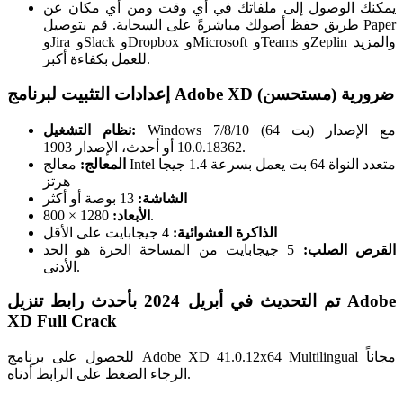
يمكنك الوصول إلى ملفاتك في أي وقت ومن أي مكان عن
طريق حفظ أصولك مباشرةً على السحابة. قم بتوصيل Paper
وJira وSlack وDropbox وMicrosoft وTeams وZeplin والمزيد
للعمل بكفاءة أكبر.
إعدادات التثبيت لبرنامج Adobe XD ضرورية (مستحسن)
Windows 7/8/10 (64 بت) مع الإصدار
نظام التشغيل:
10.0.18362 أو أحدث، الإصدار 1903.
المعالج:
معالج Intel متعدد النواة 64 بت يعمل بسرعة 1.4 جيجا
هرتز
الشاشة:
13 بوصة أو أكثر
1280 × 800.
الأبعاد:
الذاكرة العشوائية:
4 جيجابايت على الأقل
القرص الصلب:
5 جيجابايت من المساحة الحرة هو الحد
الأدنى.
تم التحديث في أبريل 2024 بأحدث رابط تنزيل Adobe
XD Full Crack
للحصول على برنامج Adobe_XD_41.0.12x64_Multilingual مجاناً
الرجاء الضغط على الرابط أدناه.