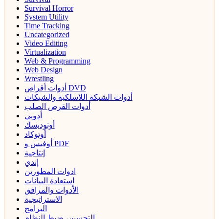
Survival Horror
System Utility
Time Tracking
Uncategorized
Video Editing
Virtualization
Web & Programming
Web Design
Wrestling
أدوات أقراص DVD
أدوات الشبكة اللاسلكية والشبكات
أدوات القرص الصلب
أدوبي
أوتوديسك
أوتوكاد
أوفيس و PDF
إنتاجية
إندي
ادوات المطورين
استعادة البيانات
الأدوات والمرافق
الاستراتيجية
البرامج
التحسين، ضبط النظام