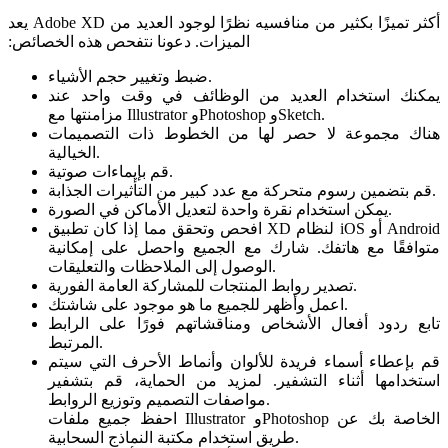
يعد Adobe XD أكثر تميزًا بكثير من منافسيه نظرًا لوجود العديد من
الميزات. دعونا نتفحص هذه الخصائص:‏
ضبط وتغيير حجم الأشياء.
يمكنك استخدام العديد من الوظائف في وقت واحد عند
مزامنتها مع Illustrator وPhotoshop وSketch.
هناك مجموعة لا حصر لها من الخطوط ذات التصميمات
الخيالية.
قم بإيماءات صوتية.
قم بتضمين رسوم متحركة مع عدد كبير من التأثيرات الجذابة.
يمكن استخدام نقرة واحدة لتعديل الأماكن في الصورة.
افحص وتحقق مما إذا كان تطبيق XD لنظام iOS أو Android
متوافقًا مع هاتفك. شارك مع الجميع واحصل على إمكانية
الوصول إلى الملاحظات والتعليقات.
تصدير روابط المنتجات للمشاركة العامة الفورية.
اعمل وأظهر للجميع ما هو موجود على شاشتك.
تابع ردود أفعال الأشخاص ومناقشاتهم فورًا على الرابط
المرتبط.
قم بإعطاء أسماء فريدة للألوان وأنماط الأحرف التي سيتم
استخدامها أثناء التشفير. لمزيد من الحماية، قم بتشفير
مواصفات التصميم وتوزيع الروابط.
احفظ جميع ملفات Illustrator وPhotoshop الخاصة بك عن
طريق استخدام مكتبة النماذج السحابية.