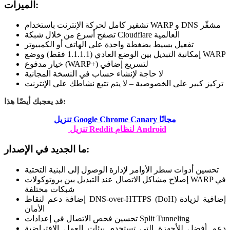
الميزات:
تشفير كامل لحركة الإنترنت باستخدام WARP و DNS مشفّر
تصفح أسرع من خلال شبكة Cloudflare العالمية
تفعيل بسيط بضغطة واحدة على الهاتف أو الكمبيوتر
إمكانية التبديل بين الوضع العادي (1.1.1.1 فقط) ووضع WARP
خيار مدفوع (WARP+) لتسريع إضافي
لا حاجة لإنشاء حساب في النسخة المجانية
تركيز كبير على الخصوصية – لا يتم تتبع نشاطك على الإنترنت
قد يعجبك أيضًا هذا:
تنزيل Google Chrome Canary مجانًا
تنزيل Reddit لنظام Android
ما الجديد في الإصدار:
تحسين أدوات سطر الأوامر لإدارة الوصول إلى البنية التحتية
إصلاح مشاكل الاتصال عند التبديل بين بروتوكولات WARP في
شبكات مختلفة
إضافة دعم لنقاط DNS-over-HTTPS (DoH) إضافية لزيادة
الأمان
تحسين فحص الاتصال في إعدادات Split Tunneling
دعم أفضل للأجهزة التي تستخدم بيئات العمل الافتراضية