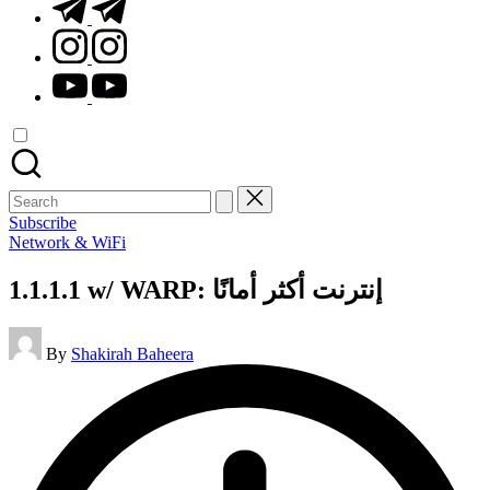
t.me
instagram.com
youtube.com
Search
for:
Subscribe
Posted
Network & WiFi
in
1.1.1.1 w/ WARP: إنترنت أكثر أمانًا
Posted
By
Shakirah Baheera
by