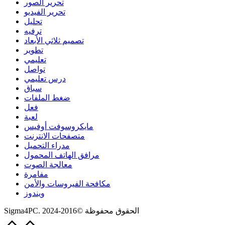
تحرير الصور
تحرير الفيديو
تحليل
ترفيه
تصميم ثلاثي الأبعاد
تطوير
تعليمي
تواصل
درس تعليمي
سباق
ضغط الملفات
فعل
لعبة
مايكروسوفت أوفيس
متصفحات الانترنت
مدراء التحميل
مرافق الهاتف المحمول
معالجة الصوت
مفامرة
مكافحة الفيروسات والأمن
ويندوز
Sigma4PC. الحقوق محفوظة ©2016-2024
Scroll