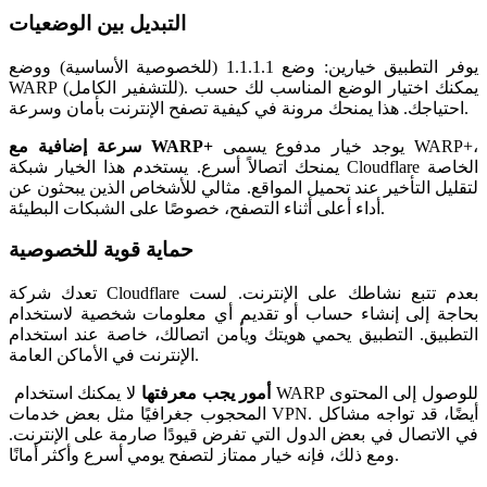
التبديل بين الوضعيات
يوفر التطبيق خيارين: وضع 1.1.1.1 (للخصوصية الأساسية) ووضع
WARP (للتشفير الكامل). يمكنك اختيار الوضع المناسب لك حسب
احتياجك. هذا يمنحك مرونة في كيفية تصفح الإنترنت بأمان وسرعة.
يوجد خيار مدفوع يسمى WARP+،
سرعة إضافية مع WARP+
يمنحك اتصالاً أسرع. يستخدم هذا الخيار شبكة Cloudflare الخاصة
لتقليل التأخير عند تحميل المواقع. مثالي للأشخاص الذين يبحثون عن
أداء أعلى أثناء التصفح، خصوصًا على الشبكات البطيئة.
حماية قوية للخصوصية
تعدك شركة Cloudflare بعدم تتبع نشاطك على الإنترنت. لست
بحاجة إلى إنشاء حساب أو تقديم أي معلومات شخصية لاستخدام
التطبيق. التطبيق يحمي هويتك ويأمن اتصالك، خاصة عند استخدام
الإنترنت في الأماكن العامة.
أمور يجب معرفتها
لا يمكنك استخدام WARP للوصول إلى المحتوى
المحجوب جغرافيًا مثل بعض خدمات VPN. أيضًا، قد تواجه مشاكل
في الاتصال في بعض الدول التي تفرض قيودًا صارمة على الإنترنت.
ومع ذلك، فإنه خيار ممتاز لتصفح يومي أسرع وأكثر أمانًا.