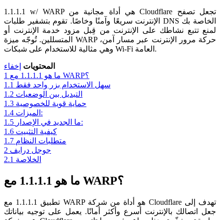
1.1.1.1 w/ WARP هي أداة مجانية من Cloudflare تجعل تصفح
الإنترنت سريعًا وآمنًا وخاصًا. تقوم بتشفير طلبات DNS الخاصة بك
لمنع تتبع نشاطك على الإنترنت من قِبل مزود خدمة الإنترنت أو
المتسللين. تُوجّه ميزة WARP حركة مرور الإنترنت عبر مسار آمن،
وهي مثالية للاستخدام على شبكات Wi-Fi العامة.
المحتويات
إخفاء
ما هو 1.1.1.1 مع WARP؟
1
سهل الاستخدام بزر واحد فقط
1.1
التبديل بين الوضعيات
1.2
حماية قوية للخصوصية
1.3
الميزات:
1.4
ما الجديد في الإصدار:
1.5
كيفية التثبيت
1.6
متطلبات النظام
1.7
جوجل درايف
2
الخلاصة
2.1
ما هو 1.1.1.1 مع WARP؟
تطبيق 1.1.1.1 مع WARP هو أداة من شركة Cloudflare تهدف إلى
جعل اتصالك بالإنترنت أسرع وأكثر أمانًا. يعمل على توجيه بياناتك