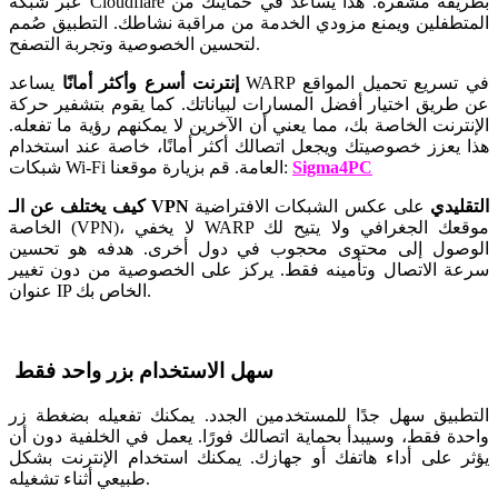
عبر شبكة Cloudflare بطريقة مشفّرة. هذا يساعد في حمايتك من
المتطفلين ويمنع مزودي الخدمة من مراقبة نشاطك. التطبيق صُمم
لتحسين الخصوصية وتجربة التصفح.
إنترنت أسرع وأكثر أمانًا
يساعد WARP في تسريع تحميل المواقع
عن طريق اختيار أفضل المسارات لبياناتك. كما يقوم بتشفير حركة
الإنترنت الخاصة بك، مما يعني أن الآخرين لا يمكنهم رؤية ما تفعله.
هذا يعزز خصوصيتك ويجعل اتصالك أكثر أمانًا، خاصة عند استخدام
Sigma4PC
شبكات Wi-Fi العامة. قم بزيارة موقعنا:
كيف يختلف عن الـ VPN التقليدي
على عكس الشبكات الافتراضية
الخاصة (VPN)، لا يخفي WARP موقعك الجغرافي ولا يتيح لك
الوصول إلى محتوى محجوب في دول أخرى. هدفه هو تحسين
سرعة الاتصال وتأمينه فقط. يركز على الخصوصية من دون تغيير
عنوان IP الخاص بك.
سهل الاستخدام بزر واحد فقط
التطبيق سهل جدًا للمستخدمين الجدد. يمكنك تفعيله بضغطة زر
واحدة فقط، وسيبدأ بحماية اتصالك فورًا. يعمل في الخلفية دون أن
يؤثر على أداء هاتفك أو جهازك. يمكنك استخدام الإنترنت بشكل
طبيعي أثناء تشغيله.