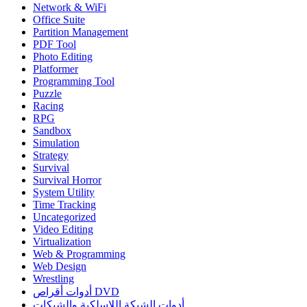
Network & WiFi
Office Suite
Partition Management
PDF Tool
Photo Editing
Platformer
Programming Tool
Puzzle
Racing
RPG
Sandbox
Simulation
Strategy
Survival
Survival Horror
System Utility
Time Tracking
Uncategorized
Video Editing
Virtualization
Web & Programming
Web Design
Wrestling
أدوات أقراص DVD
أدوات الشبكة اللاسلكية والشبكات