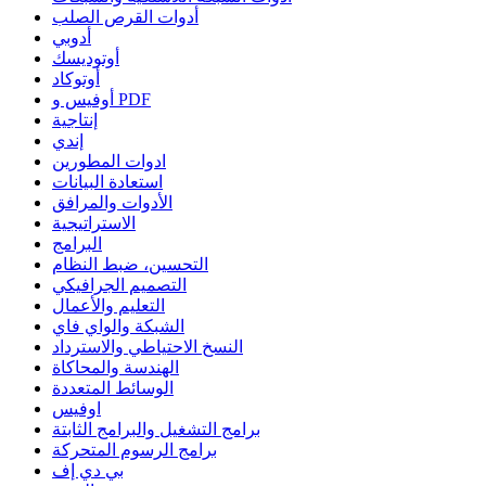
أدوات القرص الصلب
أدوبي
أوتوديسك
أوتوكاد
أوفيس و PDF
إنتاجية
إندي
ادوات المطورين
استعادة البيانات
الأدوات والمرافق
الاستراتيجية
البرامج
التحسين، ضبط النظام
التصميم الجرافيكي
التعليم والأعمال
الشبكة والواي فاي
النسخ الاحتياطي والاسترداد
الهندسة والمحاكاة
الوسائط المتعددة
اوفيس
برامج التشغيل والبرامج الثابتة
برامج الرسوم المتحركة
بي دي إف