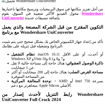
من أجل تعزيز مكانتها في سوق البرمجيات وترسيخ مكانتها باعتبارها
Wondershare
محول الفيديو الأكثر شعبية في السوق، يقوم
بإضافة تنسيقات جديدة.
UniConverter
التكوين المقترح من قبل الشركة المصنعة والذي يعمل
مع برنامج Wondershare UniConverter
تأكد من إعداد جهاز الكمبيوتر الخاص بك بشكل صحيح حتى يتم تثبيت
البرنامج وتشغيله قبل تنزيله على نظامك.
macOS 10.11 أو أحدث، أو على الأقل
نظام التشغيل:
Windows XP وVista و7 و8 و8.1 و10.
ذاكرة الوصول العشوائي:
هناك حاجة إلى مساحة خالية لا تقل
عن 1 جيجابايت.
مساحة القرص الصلب:
هناك حاجة إلى 200 ميجابايت أو أكثر
من المساحة المتوفرة.
> AMD أو Intel بسرعة 750
وحدة المعالجة المركزية:
ميجاهرتز مع دعم Apple Silicon الأصلي.
رابط التنزيل لأحدث إصدار من Wondershare
UniConverter Full Crack 2024