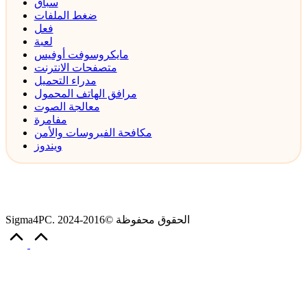
سباق
ضغط الملفات
فعل
لعبة
مايكروسوفت أوفيس
متصفحات الانترنت
مدراء التحميل
مرافق الهاتف المحمول
معالجة الصوت
مفامرة
مكافحة الفيروسات والأمن
ويندوز
Sigma4PC. الحقوق محفوظة ©2016-2024
Scroll
to
Top