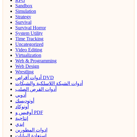
RPG
Sandbox
Simulation
Strategy
Survival
Survival Horror
System Utility
Time Tracking
Uncategorized
Video Editing
Virtualization
Web & Programming
Web Design
Wrestling
أدوات أقراص DVD
أدوات الشبكة اللاسلكية والشبكات
أدوات القرص الصلب
أدوبي
أوتوديسك
أوتوكاد
أوفيس و PDF
إنتاجية
إندي
ادوات المطورين
استعادة البيانات