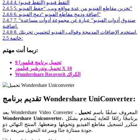
4. التقط فيديو (التقط فيديو)
2.4.4
5. تخزين مقاطع الفيديو من عدة مواقع ويب. “حفظ الفيديو”
2.4.5
6. إضافة ودمج مقاطع الفيديو “دمج الفيديو”
2.4.6
7. “صندوق أدوات الفيديو” عبارة عن مجموعة أدوات مساعدة
2.4.7
إضافية.
8. استخدم الإضافات المدمجة وقوالب الفيديو لتحسين تجربتك.
2.4.8
خاتمة:
2.5
ربما أنت مهتم:
تحميل برنامج فيلمورا 9
تحميل وندرشير فيلمور X 10
Wondershare Recoverit الكراك
تقديم برنامج Wondershare UniConverter:
يعد Wondershare Video Converter ، المعروف سابقًا باسم
تحميل
، برنامجًا رائعًا للغاية يُستخدم بشكل
Wondershare Uniconverter
متكرر لتسجيل مقاطع الفيديو وتحويلها وضغطها. المنتج النهائي ذو
جودة ممتازة جدًا وسرعة التحويل سريعة جدًا.