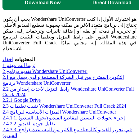
Download Now
Direct Download
يجب أن يكون Wondershare UniConverter هو اختيارك الأول إذا كنت
تحتاج إلى برنامج متعدد الأغراض يمكنه بسهولة تقطيع الفيديو الأصلي
أو تحريره أو دمجه أو نقله أو إضافة تأثيرات وترجمات إليه. يمكن
العثور على رابط التنزيل وتعليمات التثبيت لبرنامج Wondershare
UniConverter Full Crack في هذه المقالة. إنه مجاني تمامًا
للاستخدام.
المحتويات
إخفاء
ربما أنت مهتم:
1
تقديم برنامج Wondershare UniConverter:
2
التكوين المقترح من قبل الشركة المصنعة والذي يعمل مع
2.1
برنامج Wondershare UniConverter
رابط التنزيل لأحدث إصدار من Wondershare UniConverter Full
2.2
Crack 2024
2.2.1
Google Drive
تثبيت تعليمات Wondershare UniConverter Full Crack 2024
2.3
الميزات الأساسية لبرنامج Wondershare UniConverter
2.4
1. إجراء تحويلات التنسيق لمقاطع الفيديو (تحويل الفيديو)
2.4.1
2. تقليل جودة الفيديو.
2.4.2
3. قم بتحرير الفيديو كالمعتاد مع الكثير من المساعدة. (راجع
2.4.3
الفيديو)