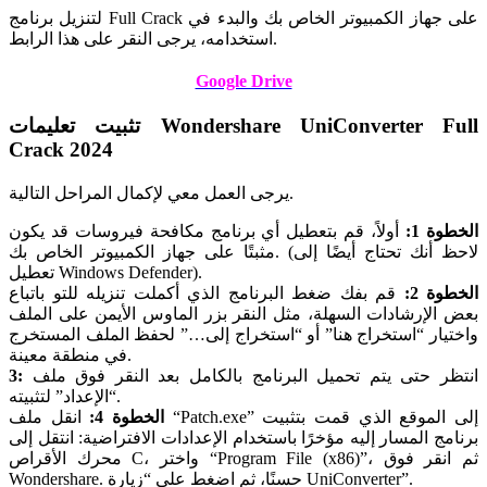
لتنزيل برنامج Full Crack على جهاز الكمبيوتر الخاص بك والبدء في
استخدامه، يرجى النقر على هذا الرابط.
Google Drive
تثبيت تعليمات Wondershare UniConverter Full
Crack 2024
يرجى العمل معي لإكمال المراحل التالية.
الخطوة 1:
أولاً، قم بتعطيل أي برنامج مكافحة فيروسات قد يكون
مثبتًا على جهاز الكمبيوتر الخاص بك. (لاحظ أنك تحتاج أيضًا إلى
تعطيل Windows Defender).
الخطوة 2:
قم بفك ضغط البرنامج الذي أكملت تنزيله للتو باتباع
بعض الإرشادات السهلة، مثل النقر بزر الماوس الأيمن على الملف
واختيار “استخراج هنا” أو “استخراج إلى…” لحفظ الملف المستخرج
في منطقة معينة.
انتظر حتى يتم تحميل البرنامج بالكامل بعد النقر فوق ملف
3:
“الإعداد” لتثبيته.
الخطوة 4:
انقل ملف “Patch.exe” إلى الموقع الذي قمت بتثبيت
برنامج المسار إليه مؤخرًا باستخدام الإعدادات الافتراضية: انتقل إلى
محرك الأقراص C، واختر “Program File (x86)”، ثم انقر فوق
Wondershare. حسنًا، ثم اضغط على “زيارة UniConverter”.