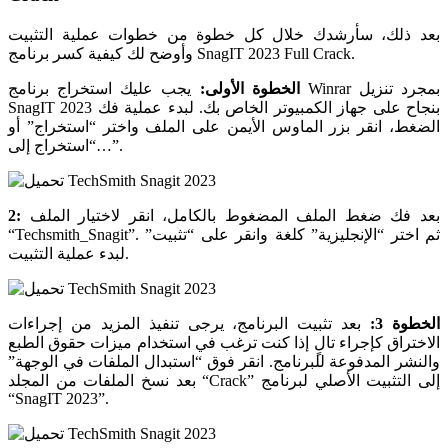
بعد ذلك، سأرشدك خلال كل خطوة من خطوات عملية التثبيت
وأوضح لك كيفية كسر برنامج SnagIT 2023 Full Crack.
الخطوة الأولى:
يجب عليك استخراج برنامج Winrar بمجرد تنزيل
SnagIT 2023 بنجاح على جهاز الكمبيوتر الخاص بك. لبدء عملية فك
الضغط، انقر بزر الماوس الأيمن على الملف واختر “استخراج” أو
“استخراج إلى…”.
بعد فك ضغط الملف المضغوط بالكامل، انقر لاختيار الملف
2:
“Techsmith_Snagit”. ثم اختر “الإنجليزية” كلغة وانقر على “تثبيت”
لبدء عملية التثبيت.
الخطوة 3:
بعد تثبيت البرنامج، يرجى تنفيذ المزيد من إجراءات
الاختراق كإجراء تالٍ إذا كنت ترغب في استخدام ميزات حقوق الطبع
والنشر المدفوعة للبرنامج. انقر فوق “استبدال الملفات في الوجهة”
بعد نسخ الملفات من المجلد “Crack” إلى التثبيت الأصلي لبرنامج
“SnagIT 2023”.