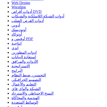
Web Design
Wrestling
أدوات أقراص DVD
أدوات الشبكة اللاسلكية والشبكات
أدوات القرص الصلب
أدوبي
أوتوديسك
أوتوكاد
أوفيس و PDF
إنتاجية
إندي
ادوات المطورين
استعادة البيانات
الأدوات والمرافق
الاستراتيجية
البرامج
التحسين، ضبط النظام
التصميم الجرافيكي
التعليم والأعمال
الشبكة والواي فاي
النسخ الاحتياطي والاسترداد
الهندسة والمحاكاة
الوسائط المتعددة
اوفيس