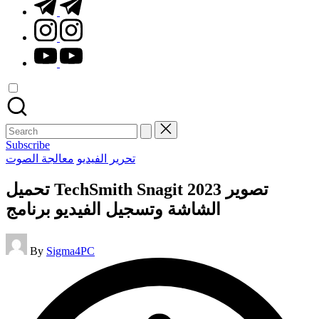
t.me
instagram.com
youtube.com
Search
for:
Subscribe
Posted
تحرير الفيديو
معالجة الصوت
in
تحميل TechSmith Snagit 2023 تصوير
الشاشة وتسجيل الفيديو برنامج
Posted
By
Sigma4PC
by