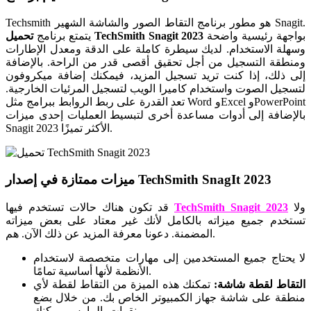
Techsmith هو مطور برنامج التقاط الصور والشاشة الشهير Snagit.
بواجهة رئيسية واضحة
تحميل TechSmith Snagit 2023
يتمتع برنامج
وسهلة الاستخدام. لديك سيطرة كاملة على الدقة ومعدل الإطارات
ومنطقة التسجيل من أجل تحقيق أقصى قدر من الراحة. بالإضافة
إلى ذلك، إذا كنت تريد تسجيل المزيد، فيمكنك إضافة ميكروفون
لتسجيل الصوت واستخدام كاميرا الويب لتسجيل المرئيات الخارجية.
تعد القدرة على ربط الروابط ببرامج مثل Word وExcel وPowerPoint
بالإضافة إلى أدوات مساعدة أخرى لتبسيط العمليات إحدى ميزات
Snagit 2023 الأكثر تميزًا.
ميزات ممتازة في إصدار TechSmith SnagIt 2023
ولا
TechSmith Snagit 2023
قد تكون هناك حالات تستخدم فيها
تستخدم جميع ميزاته بالكامل لأنك غير معتاد على بعض ميزاته
المضمنة. دعونا معرفة المزيد عن ذلك الآن. هم.
لا يحتاج جميع المستخدمين إلى مهارات متخصصة لاستخدام
الأنظمة لأنها أساسية تمامًا.
التقاط لقطة شاشة:
تمكنك هذه الميزة من التقاط لقطة لأي
منطقة على شاشة جهاز الكمبيوتر الخاص بك. من خلال بضع
نقرات بالماوس، يمكنك