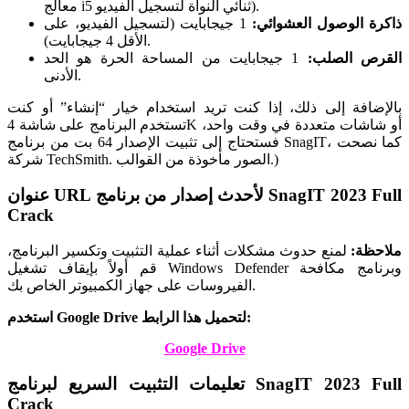
معالج i5 ثنائي النواة لتسجيل الفيديو).
ذاكرة الوصول العشوائي:
1 جيجابايت (لتسجيل الفيديو، على
الأقل 4 جيجابايت).
القرص الصلب:
1 جيجابايت من المساحة الحرة هو الحد
الأدنى.
بالإضافة إلى ذلك، إذا كنت تريد استخدام خيار “إنشاء” أو كنت
تستخدم البرنامج على شاشة 4K أو شاشات متعددة في وقت واحد،
فستحتاج إلى تثبيت الإصدار 64 بت من برنامج SnagIT، كما نصحت
شركة TechSmith. الصور مأخوذة من القوالب.)
عنوان URL لأحدث إصدار من برنامج SnagIT 2023 Full
Crack
ملاحظة:
لمنع حدوث مشكلات أثناء عملية التثبيت وتكسير البرنامج،
قم أولاً بإيقاف تشغيل Windows Defender وبرنامج مكافحة
الفيروسات على جهاز الكمبيوتر الخاص بك.
استخدم Google Drive لتحميل هذا الرابط:
Google Drive
تعليمات التثبيت السريع لبرنامج SnagIT 2023 Full
Crack