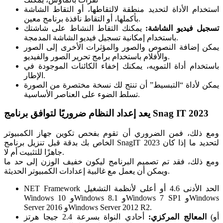
استخدام الأداة لتحديد منطقة لالتقاطها، أو التقاط الشاشة
بأكملها، أو التقاط نافذة برنامج معين.
تسجيل فيديو الشاشة:
يمكنك التقاط النشاط على شاشتك
باستخدام إمكانية تسجيل فيديو الشاشة المدمجة.
يمكن إضافة النصوص والصور والمؤثرات الأخرى إلى الصور
والأفلام باستخدام برامج تحرير الصور والفيديو.
باستخدام أداة التمويه، يمكنك إخفاء الكائنات الموجودة في
الإطار.
يمكن لأداة “التبسيط” أن تنتج لك نسخة مختصرة من الصورة
تسلط الضوء على العناصر الأساسية.
يعد إعداد النظام ضروريًا لتوافق برنامج Snag IT 2023
ومع ذلك، فمن الضروري أن تقوم بفحص تكوين جهاز الكمبيوتر
الخاص بك بدقة قبل تنزيل برنامج SnagIT 2023 لتحديد ما إذا كان
جاهزًا للتثبيت أم لا.
ومع ذلك، فقد تم تصميم البرنامج ليكون خفيف الوزن إلى حد ما
ويمكن أن يعمل مع غالبية إعدادات الكمبيوتر الحديثة.
NET Framework الحد الأدنى 4.6 أو أعلى لأنظمة التشغيل
Windows 10 وWindows 8.1 وWindows 7 SP1 وWindows
Server 2016 وWindows Server 2012 R2.
المعالج المركزي:
أحادي النواة بسرعة 2.4 جيجا هرتز (أو