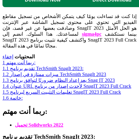
إذا كنت قد تساءلت يومًا كيف يتمكن الأشخاص من تسجيل مقاطع
الفيديو التي تحتوي على محتوى تسجيل الشاشة عبر الإنترنت
وصادفت بعضها عن غير قصد، فإن SnagIT 2023 هو الحل الأمثل
بينما نستكشف
sigma4pc
لمساعدتك. هذا السلوك. انضم إلى
SnagIT 2023 واكتشف كيفية تثبيت برنامج SnagIT 2023 Full Crack
مجانًا تمامًا في هذه المقالة.
المحتويات
إخفاء
ربما أنت مهتم:
1
تقديم برنامج TechSmith SnagIt 2023:
1.1
ميزات ممتازة في إصدار TechSmith SnagIt 2023
1.2
يعد إعداد النظام ضروريًا لتوافق برنامج Snag IT 2023
1.3
عنوان URL لأحدث إصدار من برنامج SnagIT 2023 Full Crack
1.4
تعليمات التثبيت السريع لبرنامج SnagIT 2023 Full Crack
1.5
خاتمة:
1.6
ربما أنت مهتم:
تحميل Solidworks 2022
تقديم برنامج TechSmith SnagIt 2023: