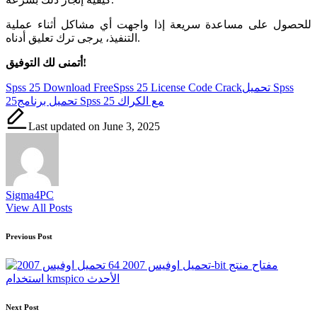
للحصول على مساعدة سريعة إذا واجهت أي مشاكل أثناء عملية
التنفيذ، يرجى ترك تعليق أدناه.
أتمنى لك التوفيق!
Tags:
تحميل Spss
Spss 25 License Code Crack
Spss 25 Download Free
تحميل برنامج Spss 25 مع الكراك
25
Last updated on June 3, 2025
Sigma4PC
View All Posts
Post
Previous Post
navigation
تحميل اوفيس 2007 64-bit مفتاح منتج
استخدام kmspico الأحدث
Next Post