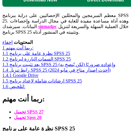
معظم المبرمجين والمحللين الإحصائيين على دراية ببرنامج SPSS
25. وهذه أداة مساعدة مفيدة للغاية في مجال الدراسة وإحصاءات
خلال العملية السهلة والسريعة لتنزيل
sigma4pc
البيانات. سيرشدك
برنامج SPSS 25 وتثبيته في المنشور أدناه.
المحتويات
إخفاء
ربما أنت مهتم:
1
نظرة عامة على برنامج SPSS 25
1.1
السمات البارزة لبرنامج SPSS 25
1.2
يعد تثبيت برنامج SPSS 25 وإعداده ضروريًا (لكن يُنصح به)
1.3
رابط تنزيل SPSS 25 (أحدث إصدار متاح في مايو 2024)
1.4
1.4.1
Google Drive
إرشادات شاملة لإعداد برنامج SPSS 25
1.5
لتلخيص:
1.6
ربما أنت مهتم:
تحميل SPSS 27
تحميل Spss 20
نظرة عامة على برنامج SPSS 25