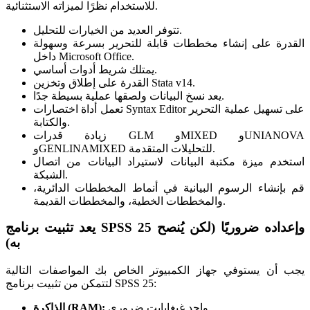
للاستخدام نظرًا لميزاته الاستثنائية.
تتوفر العديد من الخيارات للتحليل.
القدرة على إنشاء مخططات قابلة للتحرير بسرعة وسهولة
داخل Microsoft Office.
يمتلك شريط أدوات أساسي.
القدرة على إطلاق وتخزين Stata v14.
يعد نسخ البيانات ولصقها عملية بسيطة جدًا.
تعمل أداة اختصارات Syntax Editor على تسهيل عملية التحرير
والكتابة.
زيادة قدرات GLM وMIXED وUNIANOVA
وGENLINAMIXED للتحليلات المتقدمة.
استخدم ميزة مكتبة البيانات لاستيراد البيانات من اتصال
الشبكة.
قم بإنشاء الرسوم البيانية في أنماط المخططات الدائرية،
والمخططات الخطية، والمخططات القديمة.
يعد تثبيت برنامج SPSS 25 وإعداده ضروريًا (لكن يُنصح
به)
يجب أن يستوفي جهاز الكمبيوتر الخاص بك المواصفات التالية
لتتمكن من تثبيت برنامج SPSS 25:
واحد غيغابايت ضروري.
الذاكرة (RAM):