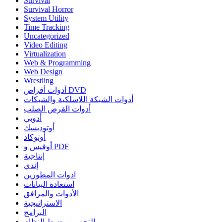
Survival
Survival Horror
System Utility
Time Tracking
Uncategorized
Video Editing
Virtualization
Web & Programming
Web Design
Wrestling
أدوات أقراص DVD
أدوات الشبكة اللاسلكية والشبكات
أدوات القرص الصلب
أدوبي
أوتوديسك
أوتوكاد
أوفيس و PDF
إنتاجية
إندي
ادوات المطورين
استعادة البيانات
الأدوات والمرافق
الاستراتيجية
البرامج
التحسين، ضبط النظام