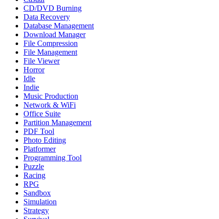
CD/DVD Burning
Data Recovery
Database Management
Download Manager
File Compression
File Management
File Viewer
Horror
Idle
Indie
Music Production
Network & WiFi
Office Suite
Partition Management
PDF Tool
Photo Editing
Platformer
Programming Tool
Puzzle
Racing
RPG
Sandbox
Simulation
Strategy