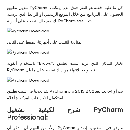
لتنزيل تطبيق PyCharm، كل ما عليك فعله هو النقر فوق الزر. يمكنك
الحصول على البرنامج من خلال الموقع الرسمي أو الرابط الذي نرسله
لك. بعد ذلك، نضغط على أيقونة PyCharm.exe لفتحه.
لمتابعة التثبيت على أجهزتنا، نضغط على التالي.
باستخدام أيقونة “Brows”، نختار المكان الذي نريد تثبيت تطبيق
PyCharm فيه. وبعد الانتهاء من ذلك نضغط على ما يلي:
لقد نجحنا في تثبيت تطبيق PyCharm pro 2019.2 32 بت أو 64 بت بعد
استكمال الإجراءات المذكورة أعلاه.
شرح لكيفية تشغيل PyCharm
Professional:
أولاً، من المهم أن تتذكر أن PyCharm متوفر في نسختين، إصدار