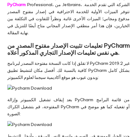
Professional، من Jetbrains، الشركة التي تقدم الخدمة.
PyCharm
تتوفر الميزات الأولية للخدمة الاحترافية في إصدار مفتوح المصدر
مدفوع ومجاني؛ الميزات الأخرى غائبة. ونظراً للتفاوت في التكلفة بين
الخيارين، فإن هذا أمر منطقي. الإصدار المجاني متاح أيضًا للتنزيل في
نهاية المقالة.
تعليمات تثبيت الإصدار مفتوح المصدر من PyCharm
هي نفس تعليمات الإصدار التجاري المذكور أعلاه.
لا تقلق إذا كانت النسخة مفتوحة المصدر لبرنامج PyCharm 2019.2 غير
كافية بالنسبة لك. أفضل مكان لتنشيط تطبيق PyCharm بشكل كامل
وبدون عيوب هو موقع أكاديمية سيجما لعلوم الكمبيوتر:
بعد إيقاف تشغيل الكمبيوتر وإزالة PyCharm من قائمة البرامج
المفتوحة، قم بتشغيل الكراك PyCharm أو تفعيله كما هو موضح في
الصورة:
حدد الخيار الموضح في الصورة، وانسخ النص المرفق، وأدخل التنشيط