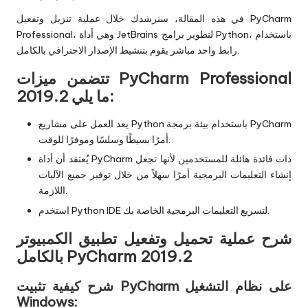
في هذه المقالة، سنرشدك خلال عملية تنزيل وتفعيل PyCharm
Professional، وهي أداة JetBrains لتطوير برامج Python، باستخدام
رابط واحد مباشر يقوم بتنشيط الإصدار الاحترافي بالكامل.
تتضمن ميزات PyCharm Professional
2019.2 ما يلي:
يعد العمل على مشاريع Python باستخدام بيئة برمجة PyCharm
أمرًا بسيطًا وسلسًا وموفرًا للوقت.
يُعتقد أن أداة PyCharm ذات فائدة هائلة للمستخدمين لأنها تجعل
إنشاء التعليمات البرمجية أمرًا سهلاً من خلال توفير جميع الآليات
اللازمة.
استخدم Python IDE لتسريع التعليمات البرمجية الخاصة بك.
شرح عملية تحميل وتفعيل تطبيق الكمبيوتر
بالكامل PyCharm 2019.2
شرح كيفية تثبيت PyCharm على نظام التشغيل
Windows: