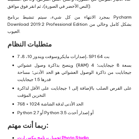
(النص الأخضر في الصورة)، ثم انقر فوق موافق.
بمجرد الانتهاء من كل شيء، سيتم تنشيط برنامج Pycharm
Download 2019.2 Professional Edition بشكل كامل وخالي من
العيوب.
متطلبات النظام
إصدارات مايكروسوفت ويندوز 10، 8، 7، SP1 64 بت
وينصح بذاكرة وصول عشوائي (RAM) بسعة 8 جيجابايت؛ 4
جيجابايت من ذاكرة الوصول العشوائي هو الحد الأدنى؛ مساحة
قدرها 1.5 جيجابايت
على القرص الصلب بالإضافة إلى 1 جيجابايت على الأقل لذاكرة
التخزين المؤقت
الحد الأدنى لدقة الشاشة 1024 × 768
Python 2.7 أو Python 3.5 أو إصدار أحدث
ربما أنت مهتم:
تحميل برنامج بيكس ارت Photo Studio