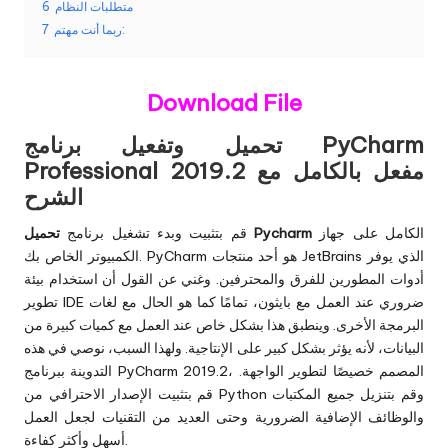
متطلبات النظام
6
ربما أنت مهتم:
7
Download File
تحميل وتفعيل برنامج PyCharm
Professional 2019.2 مفعل بالكامل مع
الشرح
الكامل على جهاز
تحميل Pycharm
قم بتثبيت وبدء تشغيل برنامج
الكمبيوتر الخاص بك. PyCharm هو أحد منتجات JetBrains الذي يوفر
أدوات المطورين للفرق والمحترفين. وغني عن القول أن استخدام بيئة
تطوير IDE ضروري عند العمل مع بايثون، تمامًا كما هو الحال مع لغات
البرمجة الأخرى. وينطبق هذا بشكل خاص عند العمل مع كميات كبيرة من
البيانات، لأنه يؤثر بشكل كبير على الإنتاجية. ولهذا السبب، نوصي في هذه
التدوينة ببرنامج PyCharm 2019.2، المصمم خصيصًا لتطوير الواجهة.
قم بتثبيت الإصدار الاحترافي من Python وقم بتنزيل جميع المكتبات
والوظائف الإضافية الضرورية وحتى العديد من التقنيات لجعل العمل
أسهل وأكثر كفاءة.