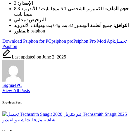
الإصدار:
3
حجم الملف:
للكمبيوتر الشخصي 5.1 ميجا بايت / للأندرويد 8.8
ميجا بايت
الترخيص:
مجاني
التوافق:
جميع أنظمة الويندوز 32 بت و64 بت وهواتف الأندرويد
psiphon
المطور:
Tags:
تحميل
Psiphon Pro Mod Apk
psiphon pro
Download Psiphon for PC
Psiphon
Last updated on June 2, 2025
Sigma4PC
View All Posts
Post
Previous Post
navigation
قم بتنزيل Techssmith Snagit 2025
شاشة ملء الشاشة والفيديو