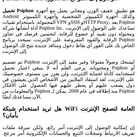
هو تطبيق خفيف الوزن ومجاني يعمل مع أجهزة
تحميل Psiphon
Android وكذلك أجهزة الكمبيوتر الشخصية وأجهزة الكمبيوتر
المحمولة. باستخدام تقنيات VPN وSSH وHTTP Proxy، يعد Psiphon
أداة أنشأتها شركة Psiphon Inc. تساعدك على الوصول إلى الإنترنت
ومحتواه دون تقييد أو خضوع للرقابة. لتحسين فرصك في تجاوز
الرقابة والقيود المفروضة على الإنترنت، سيحدد برنامج Psiphon
الخاص بك على الفور أي نقاط دخول ومنافذ جديدة تتيح لك الوصول
إلى الإنترنت.
تم تصميم Psiphon ليمنحك وصولاً مفتوحًا وغير مقيد إلى الإنترنت
ومحتوياته. يرجى العلم أنه لا ينبغي اعتبار تحميل Psiphon أو
استخدامه كأداة لحماية الإنترنت، ولن يعزز من مستوى خصوصيتك
على الإنترنت. لقد استفاد الملايين من الأشخاص الذين يعيشون في
دول يصعب عليهم أو يحظر عليهم فيها الحصول على الأفكار
والمعلومات من Psiphon منذ إطلاقه في عام 2008. يمكن لـ Psiphon
الآن مساعدتك أيضًا.
هل تريد استخدام شبكة WiFi العامة لتصفح الإنترنت
بأمان؟
إن إمكانية الوصول إلى الإنترنت أمر رائع، ولكن سرقة ملفات
تعريف الارتباط وسجلات التتبع والحسابات الإلكترونية أمر مزعج.