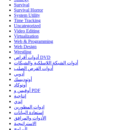
Survival
Survival Horror
System Utility
Time Tracking
Uncategorized
Video Editing
Virtualization
Web & Programming
Web Design
Wrestling
أدوات أقراص DVD
أدوات الشبكة اللاسلكية والشبكات
أدوات القرص الصلب
أدوبي
أوتوديسك
أوتوكاد
أوفيس و PDF
إنتاجية
إندي
ادوات المطورين
استعادة البيانات
الأدوات والمرافق
الاستراتيجية
البرامج