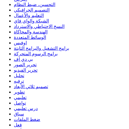
التحسين، ضبط النظام
التصميم الجرافيكي
التعليم والأعمال
الشبكة والواي فاي
النسخ الاحتياطي والاسترداد
الهندسة والمحاكاة
الوسائط المتعددة
اوفيس
برامج التشغيل والبرامج الثابتة
برامج الرسوم المتحركة
بي دي إف
تحرير الصور
تحرير الفيديو
تحليل
ترفيه
تصميم ثلاثي الأبعاد
تطوير
تعليمي
تواصل
درس تعليمي
سباق
ضغط الملفات
فعل